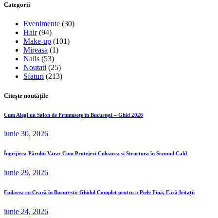
Categorii
Evenimente
(30)
Hair
(94)
Make-up
(101)
Mireasa
(1)
Nails
(53)
Noutati
(25)
Sfaturi
(213)
Citește noutățile
Cum Alegi un Salon de Frumusețe în București – Ghid 2026
iunie 30, 2026
Îngrijirea Părului Vara: Cum Protejezi Culoarea și Structura în Sezonul Cald
iunie 29, 2026
Epilarea cu Ceară în București: Ghidul Complet pentru o Piele Fină, Fără Iritații
iunie 24, 2026