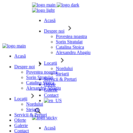
Acasă
Despre noi
Povestea noastra
Sorin Stratulat
Catalina Stoica
Alexandru Abagiu
Acasă
Locații
Despre noi
Nordului
Povestea noastra
Stejarii
Sorin Stratulat
Servicii & Preturi
Catalina Stoica
Oferte
Alexandru Abagiu
Galerie
Contact
Locații
Nordului
Stejarii
Servicii & Preturi
Oferte
Galerie
Acasă
Contact