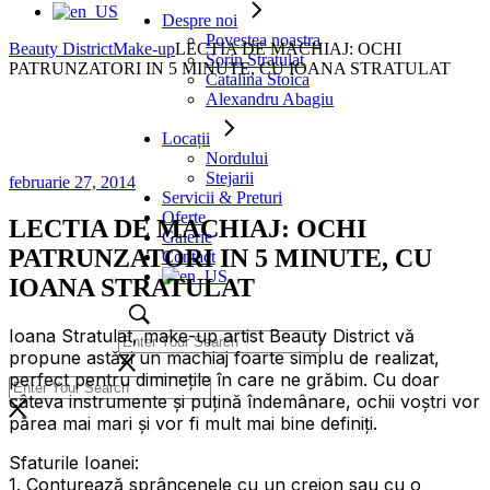
Despre noi
Povestea noastra
Beauty District
Make-up
LECTIA DE MACHIAJ: OCHI
Sorin Stratulat
PATRUNZATORI IN 5 MINUTE, CU IOANA STRATULAT
Catalina Stoica
Alexandru Abagiu
Locații
Nordului
Stejarii
februarie 27, 2014
Servicii & Preturi
Oferte
LECTIA DE MACHIAJ: OCHI
Galerie
PATRUNZATORI IN 5 MINUTE, CU
Contact
IOANA STRATULAT
Ioana Stratulat, make-up artist Beauty District vă
propune astăzi un machiaj foarte simplu de realizat,
perfect pentru diminețile în care ne grăbim. Cu doar
câteva instrumente și puțină îndemânare, ochii voștri vor
părea mai mari și vor fi mult mai bine definiți.
Sfaturile Ioanei:
1. Conturează sprâncenele cu un creion sau cu o