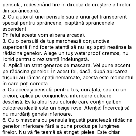
pensulă, redesenând fire în direcția de creștere a firelor
din sprânceană.
2. Cu ajutorul unei pensule sau a unui gel transparent
special pentru sprâncene, piaptănă sprâncenele
ascendent
(în felul acesta vom elibera arcada).
3. Cu o pensulă de tuș marchează conjunctiva
superioară fiind foarte atentă să nu lași spații neatinse la
rădăcina genelor. Alege un tuș waterproof cremos, nu
lichid pentru o rezistență îndelungată.
4. Aplică un strat generos de mascara. Vei pune accent
pe rădăcina genelor. În acest fel, dacă, după aplicarea
tușului au rămas spații nemarcate, acesta este momentul
în care poți corecta.
5. Cu aceeași pensulă pentru tus, curățată, sau cu un
creion, aplică pe conjunctiva inferioara culoare
deschisă. Evita albul sau culorile care conțin galben,
culoarea ideală este un beige rose. Atenție! Încercați să
nu murdăriți genele inferioare.
6. Cu o mascara cu pensula îngustă punctează rădăcina
genelor inferioare fără a pune produs pe lungimea
firelor. Nu vă fie teamă să atingeți pielea. Este chiar