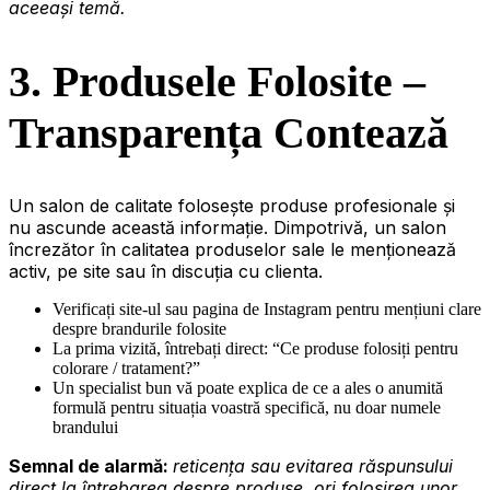
aceeași temă.
3. Produsele Folosite –
Transparența Contează
Un salon de calitate folosește produse profesionale și
nu ascunde această informație. Dimpotrivă, un salon
încrezător în calitatea produselor sale le menționează
activ, pe site sau în discuția cu clienta.
Verificați site-ul sau pagina de Instagram pentru mențiuni clare
despre brandurile folosite
La prima vizită, întrebați direct: “Ce produse folosiți pentru
colorare / tratament?”
Un specialist bun vă poate explica de ce a ales o anumită
formulă pentru situația voastră specifică, nu doar numele
brandului
Semnal de alarmă:
reticența sau evitarea răspunsului
direct la întrebarea despre produse, ori folosirea unor