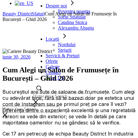
Despre noi
Povestea noastra
Beauty District
Sfaturi
Cum Alegi un Salon de Frumusețe în
Sorin Stratulat
București – Ghid 2026
Catalina Stoica
Alexandru Abagiu
Locații
Nordului
Stejarii
Servicii & Preturi
iunie 30, 2026
Oferte
Galerie
Cum Alegi un Salon de Frumusețe în
Contact
București – Ghid 2026
Bucureștiul are sute de saloane de frumusețe. Cum alegi
cu adevărat bine, fără să te bazezi doar pe estetica unui
cont de Instagram sau pe primul preț pe care îl vezi?
Diferența dintre o experiență excelentă și una regretabilă
rareori se vede din exterior; se vede în detalii pe care
majoritatea oamenilor nu se gândesc să le verifice.
Cei 17 ani petrecuți de echipa Beauty District în industria