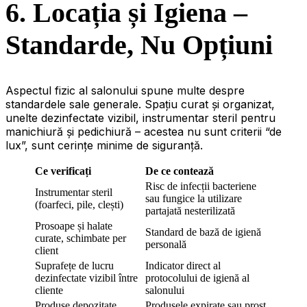
6. Locația și Igiena –
Standarde, Nu Opțiuni
Aspectul fizic al salonului spune multe despre
standardele sale generale. Spațiu curat și organizat,
unelte dezinfectate vizibil, instrumentar steril pentru
manichiură și pedichiură – acestea nu sunt criterii “de
lux”, sunt cerințe minime de siguranță.
Ce verificați
De ce contează
Risc de infecții bacteriene
Instrumentar steril
sau fungice la utilizare
(foarfeci, pile, clești)
partajată nesterilizată
Prosoape și halate
Standard de bază de igienă
curate, schimbate per
personală
client
Suprafețe de lucru
Indicator direct al
dezinfectate vizibil între
protocolului de igienă al
cliente
salonului
Produse depozitate
Produsele expirate sau prost