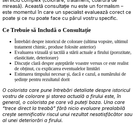
serviciu complex (colorare, tratament, coafură de
mireasă). Această consultație nu este un formalism –
este momentul în care un specialist evaluează corect ce
poate și ce nu poate face cu părul vostru specific.
Ce Trebuie să Includă o Consultație
Întrebări despre istoricul de colorare (ultima vopsire, ultimul
tratament chimic, produse folosite anterior)
Evaluarea vizuală și tactilă a stării actuale a firului (porozitate,
elasticitate, deteriorare)
Discuție clară despre așteptările voastre versus ce este realist
de obținut, cu explicarea eventualelor limitări
Estimarea timpului necesar și, dacă e cazul, a numărului de
ședințe pentru rezultatul dorit
O colorista care pune întrebări detaliate despre istoricul
vostru de colorare și starea actuală a firului este, în
general, o colorista pe care vă puteți baza. Una care
“trece direct la treabă” fără nicio evaluare prealabilă
crește semnificativ riscul unui rezultat nesatisfăcător sau
al unei deteriorări a firului.