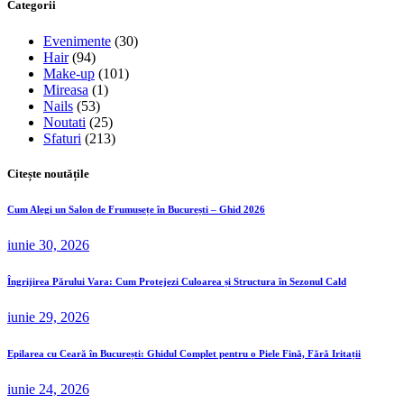
Categorii
Evenimente
(30)
Hair
(94)
Make-up
(101)
Mireasa
(1)
Nails
(53)
Noutati
(25)
Sfaturi
(213)
Citește noutățile
Cum Alegi un Salon de Frumusețe în București – Ghid 2026
iunie 30, 2026
Îngrijirea Părului Vara: Cum Protejezi Culoarea și Structura în Sezonul Cald
iunie 29, 2026
Epilarea cu Ceară în București: Ghidul Complet pentru o Piele Fină, Fără Iritații
iunie 24, 2026