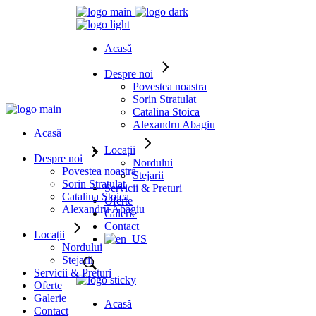
Acasă
Despre noi
Povestea noastra
Sorin Stratulat
Catalina Stoica
Alexandru Abagiu
Acasă
Locații
Despre noi
Nordului
Povestea noastra
Stejarii
Sorin Stratulat
Servicii & Preturi
Catalina Stoica
Oferte
Alexandru Abagiu
Galerie
Contact
Locații
Nordului
Stejarii
Servicii & Preturi
Oferte
Galerie
Acasă
Contact