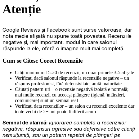
Atenție
Google Reviews și Facebook sunt surse valoroase, dar
nota medie afișată nu spune toată povestea. Recenziile
negative și, mai important, modul în care salonul
răspunde la ele, oferă o imagine mult mai completă.
Cum se Citesc Corect Recenziile
Citiți minimum 15-20 de recenzii, nu doar primele 3-5 afișate
Verificați dacă salonul răspunde la recenziile negative – un
răspuns profesionist, fără defensivitate, arată maturitate
Căutați pattern-uri – o recenzie negativă izolată e normală;
mai multe recenzii cu aceeași plângere (igienă, întârzieri,
comunicare) sunt un semnal real
Verificați data recenziilor – un salon cu recenzii excelente dar
toate vechi de 2+ ani poate fi diferit acum
Semnal de alarmă:
ignorarea completă a recenziilor
negative, răspunsuri agresive sau defensive către clienți
nemulțumiți, sau un pattern repetat de plângeri pe