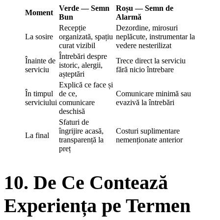
Verde — Semn
Roșu — Semn de
Moment
Bun
Alarmă
Recepție
Dezordine, mirosuri
La sosire
organizată, spațiu
neplăcute, instrumentar la
curat vizibil
vedere nesterilizat
Întrebări despre
Înainte de
Trece direct la serviciu
istoric, alergii,
serviciu
fără nicio întrebare
așteptări
Explică ce face și
În timpul
de ce,
Comunicare minimă sau
serviciului
comunicare
evazivă la întrebări
deschisă
Sfaturi de
îngrijire acasă,
Costuri suplimentare
La final
transparență la
nemenționate anterior
preț
10. De Ce Contează
Experiența pe Termen