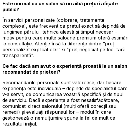
Este normal ca un salon să nu aibă prețuri afișate
public?
În servicii personalizate (colorare, tratamente
complexe), este frecvent ca prețul exact să depindă de
lungimea părului, tehnica aleasă și timpul necesar –
motiv pentru care multe saloane premium oferă estimări
la consultație. Atenție însă la diferența dintre “preț
personalizat explicat clar” și “preț negociat pe loc, fără
transparență”.
Ce fac dacă am avut o experiență proastă la un salon
recomandat de prieteni?
Recomandările personale sunt valoroase, dar fiecare
experiență este individuală – depinde de specialistul care
v-a servit, de comunicarea voastră specifică și de tipul
de serviciu. Dacă experiența a fost nesatisfăcătoare,
comunicați direct salonului (mulți oferă corecții sau
remedii) și evaluați răspunsul lor – modul în care
gestionează o nemulțumire spune la fel de mult ca
rezultatul inițial.