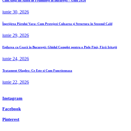
Cum Alegi un Salon de Frumusețe în București – Ghid 2026
iunie 30, 2026
Îngrijirea Părului Vara: Cum Protejezi Culoarea și Structura în Sezonul Cald
iunie 29, 2026
Epilarea cu Ceară în București: Ghidul Complet pentru o Piele Fină, Fără Iritații
iunie 24, 2026
Tratament Olaplex: Ce Este si Cum Functioneaza
iunie 22, 2026
Instagram
Facebook
Pinterest