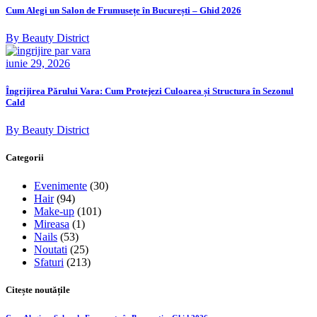
Cum Alegi un Salon de Frumusețe în București – Ghid 2026
By Beauty District
iunie 29, 2026
Îngrijirea Părului Vara: Cum Protejezi Culoarea și Structura în Sezonul
Cald
By Beauty District
Categorii
Evenimente
(30)
Hair
(94)
Make-up
(101)
Mireasa
(1)
Nails
(53)
Noutati
(25)
Sfaturi
(213)
Citește noutățile