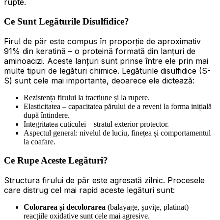
rupte.
Ce Sunt Legăturile Disulfidice?
Firul de păr este compus în proporție de aproximativ
91% din keratină – o proteină formată din lanțuri de
aminoacizi. Aceste lanțuri sunt prinse între ele prin mai
multe tipuri de legături chimice. Legăturile disulfidice (S-
S) sunt cele mai importante, deoarece ele dictează:
Rezistența firului la tracțiune și la rupere.
Elasticitatea – capacitatea părului de a reveni la forma inițială
după întindere.
Integritatea cuticulei – stratul exterior protector.
Aspectul general: nivelul de luciu, finețea și comportamentul
la coafare.
Ce Rupe Aceste Legături?
Structura firului de păr este agresată zilnic. Procesele
care distrug cel mai rapid aceste legături sunt:
Colorarea și decolorarea
(balayage, șuvițe, platinat) –
reacțiile oxidative sunt cele mai agresive.