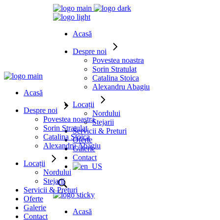
Acasă
Despre noi
Povestea noastra
Sorin Stratulat
Catalina Stoica
Alexandru Abagiu
Acasă
Locații
Despre noi
Nordului
Povestea noastra
Stejarii
Sorin Stratulat
Servicii & Preturi
Catalina Stoica
Oferte
Alexandru Abagiu
Galerie
Contact
Locații
Nordului
Stejarii
Servicii & Preturi
Oferte
Galerie
Acasă
Contact