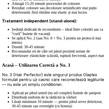
Adaugă 15-20 minute procesului de colorare
Rezultat: colorare sau decolorare semnificativ mai puțin
deteriorantă; firul rămâne mai elastic și mai lucios
Tratament independent (stand-alone):
Ședință dedicată de reconstituire – ideal între colorări sau ca
“cură” înainte de vacanță
Se aplică No. 2 (sau No. 0 + No. 3 pentru un protocol mai
intens)
Durată: 30-45 minute
Recomandat ori de câte ori părul prezintă semne de
deteriorare: elasticitate scăzută, ruptură frecventă, aspect mat
Acasă – Utilizarea Corectă a No. 3
No. 3 (Hair Perfector) este singurul produs Olaplex
formulat pentru uz casnic care reconectează legăturile
— nu este un simplu conditioner.
Aplicați pe părul umed (nu ud complet) înainte de șampon
Distribuiți uniform de la rădăcini la vârfuri
Lăsați minimum 10 minute — pentru părul sever deteriorat,
30-45 minute sau overnight (cu boneta)