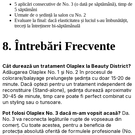
5 aplicări consecutive de No. 3 (o dată pe săptămână), timp de
5 săptămâni
Urmate de o ședință la salon cu No. 2
Evaluare la final: dacă elasticitatea și luciul s-au îmbunătățit,
treceți la întreținere bi-săptămânală
8. Întrebări Frecvente
Cât durează un tratament Olaplex la Beauty District?
Adăugarea Olaplex No. 1 și No. 2 în procesul de
colorare/balayage prelungește ședința cu doar 15-20 de
minute. Dacă optezi pentru un tratament independent de
reconstituire (Stand-alone), ședința durează aproximativ
30-45 de minute, timp care poate fi perfect combinat cu
un styling sau o tunsoare.
Pot folosi Olaplex No. 3 dacă m-am vopsit acasă?
Da.
No. 3 va reconecta legăturile rupte de vopseaua din
comerț. Cu toate acestea, pentru a beneficia de
protecția absolută oferită de formulele profesionale (No.