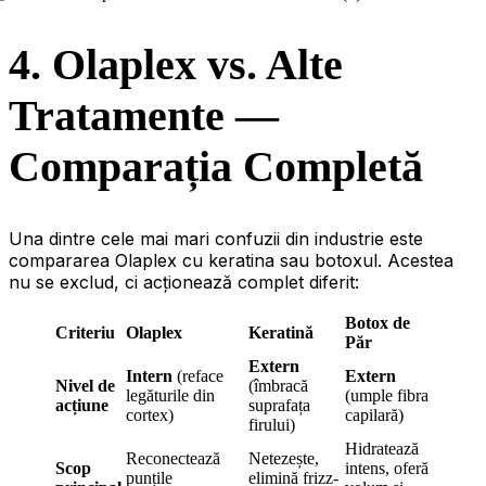
4. Olaplex vs. Alte
Tratamente —
Comparația Completă
Una dintre cele mai mari confuzii din industrie este
compararea Olaplex cu keratina sau botoxul. Acestea
nu se exclud, ci acționează complet diferit:
Botox de
Criteriu
Olaplex
Keratină
Păr
Extern
Intern
(reface
Extern
Nivel de
(îmbracă
legăturile din
(umple fibra
acțiune
suprafața
cortex)
capilară)
firului)
Hidratează
Reconectează
Netezește,
Scop
intens, oferă
punțile
elimină frizz-