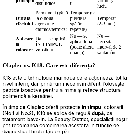
principal
volum și
disulfidice
ul
luciu
Permanent (până
Temporar (se
Durata
la o nouă
pierde la
Temporar
efectului
agresiune
spălări
(2-3 luni)
chimică/termică)
repetate)
Nu — se
Nu —
Aplicare
Da — se aplică
aplică după
necesită
la
ÎN TIMPUL
(poate altera
interval de 2
colorare
vopsitului
nuanța)
săptămâni
Olaplex vs. K18: Care este diferența?
K18 este o tehnologie mai nouă care acționează tot la
nivel intern, dar printr-un mecanism diferit: folosește
peptide bioactive pentru a mima și reface structura
polimerică a keratinei.
În timp ce Olaplex oferă protecție
în timpul
colorării
(No.1 și No.2), K18 se aplică de regulă
după
, ca
tratament leave-in. La Beauty District, specialiștii noștri
pot recomanda combinarea acestora în funcție de
diagnosticul firului tău de păr.