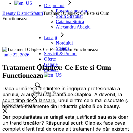
Despre noi
Povestea noastra
Beauty District
Sfaturi
Tratament Olaplex: Ce Este si Cum
Sorin Stratulat
Functioneaza
Catalina Stoica
Alexandru Abagiu
Locații
Nordului
Stejarii
Servicii & Preturi
iunie 22, 2026
Oferte
Galerie
Tratament Olaplex: Ce Este si Cum
Contact
Functioneaza
Dacă urmărești tendințele în îngrijirea profesională a
părului, ai auzit cu siguranță de Olaplex. A devenit, la
scurt timp de la lansare, unul dintre cele mai discutate și
apreciate tratamente din industria globală de beauty.
Dar popularitatea sa uriașă este justificată sau este doar
un trend trecător? Răspunsul scurt: Olaplex face ceva
complet diferit față de orice alt tratament de păr existent