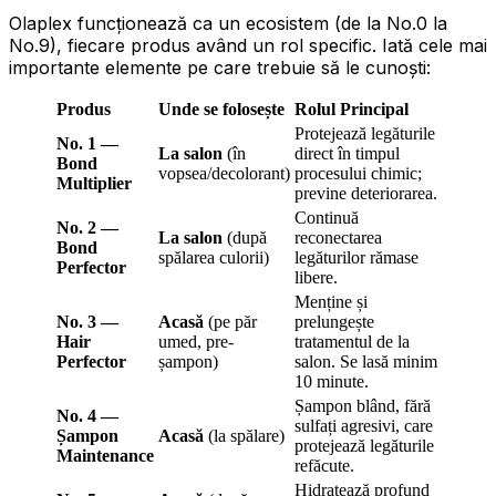
Olaplex funcționează ca un ecosistem (de la No.0 la
No.9), fiecare produs având un rol specific. Iată cele mai
importante elemente pe care trebuie să le cunoști:
Produs
Unde se folosește
Rolul Principal
Protejează legăturile
No. 1 —
La salon
(în
direct în timpul
Bond
vopsea/decolorant)
procesului chimic;
Multiplier
previne deteriorarea.
Continuă
No. 2 —
La salon
(după
reconectarea
Bond
spălarea culorii)
legăturilor rămase
Perfector
libere.
Menține și
No. 3 —
Acasă
(pe păr
prelungește
Hair
umed, pre-
tratamentul de la
Perfector
șampon)
salon. Se lasă minim
10 minute.
Șampon blând, fără
No. 4 —
sulfați agresivi, care
Șampon
Acasă
(la spălare)
protejează legăturile
Maintenance
refăcute.
Hidratează profund