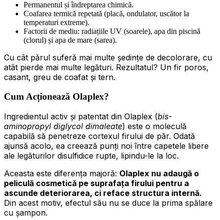
Permanentul și îndreptarea chimică.
Coafarea termică repetată (placă, ondulator, uscător la
temperaturi extreme).
Factorii de mediu: radiațiile UV (soarele), apa din piscină
(clorul) și apa de mare (sarea).
Cu cât părul suferă mai multe ședințe de decolorare, cu
atât pierde mai multe legături. Rezultatul? Un fir poros,
casant, greu de coafat și tern.
Cum Acționează Olaplex?
Ingredientul activ și patentat din Olaplex (
bis-
aminopropyl diglycol dimaleate
) este o moleculă
capabilă să penetreze cortexul firului de păr. Odată
ajunsă acolo, ea creează punți noi între capetele libere
ale legăturilor disulfidice rupte, lipindu-le la loc.
Aceasta este diferența majoră:
Olaplex nu adaugă o
peliculă cosmetică pe suprafața firului pentru a
ascunde deteriorarea, ci reface structura internă.
Din acest motiv, efectul său nu se duce la prima spălare
cu șampon.