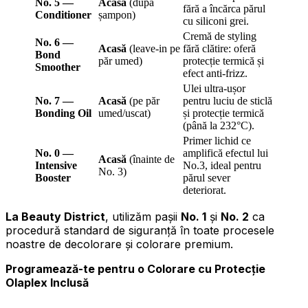
No. 5 —
Acasă
(după
fără a încărca părul
Conditioner
șampon)
cu siliconi grei.
Cremă de styling
No. 6 —
Acasă
(leave-in pe
fără clătire: oferă
Bond
păr umed)
protecție termică și
Smoother
efect anti-frizz.
Ulei ultra-ușor
No. 7 —
Acasă
(pe păr
pentru luciu de sticlă
Bonding Oil
umed/uscat)
și protecție termică
(până la 232°C).
Primer lichid ce
No. 0 —
amplifică efectul lui
Acasă
(înainte de
Intensive
No.3, ideal pentru
No. 3)
Booster
părul sever
deteriorat.
La Beauty District
, utilizăm pașii
No. 1
și
No. 2
ca
procedură standard de siguranță în toate procesele
noastre de decolorare și colorare premium.
Programează-te pentru o Colorare cu Protecție
Olaplex Inclusă