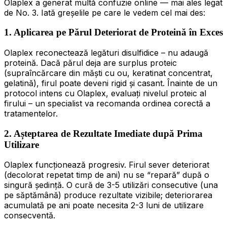
Olaplex a generat multă confuzie online — mai ales legat
de No. 3. Iată greșelile pe care le vedem cel mai des:
1. Aplicarea pe Părul Deteriorat de Proteină în Exces
Olaplex reconectează legături disulfidice – nu adaugă
proteină. Dacă părul deja are surplus proteic
(supraîncărcare din măști cu ou, keratinat concentrat,
gelatină), firul poate deveni rigid și casant. Înainte de un
protocol intens cu Olaplex, evaluați nivelul proteic al
firului – un specialist va recomanda ordinea corectă a
tratamentelor.
2. Așteptarea de Rezultate Imediate după Prima
Utilizare
Olaplex funcționează progresiv. Firul sever deteriorat
(decolorat repetat timp de ani) nu se “repară” după o
singură ședință. O cură de 3-5 utilizări consecutive (una
pe săptămână) produce rezultate vizibile; deteriorarea
acumulată pe ani poate necesita 2-3 luni de utilizare
consecventă.