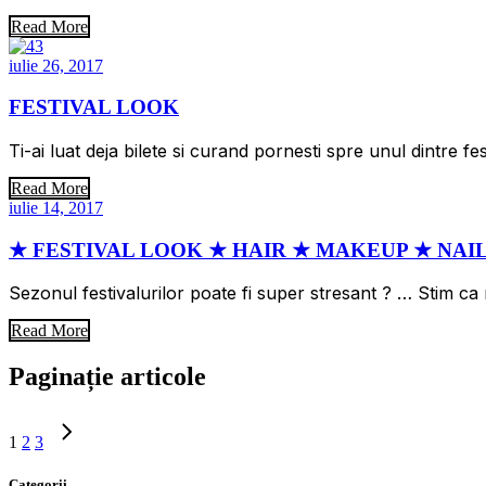
Read More
iulie 26, 2017
FESTIVAL LOOK
Ti-ai luat deja bilete si curand pornesti spre unul dintre fe
Read More
iulie 14, 2017
★ FESTIVAL LOOK ★ HAIR ★ MAKEUP ★ NAI
Sezonul festivalurilor poate fi super stresant ? … Stim ca
Read More
Paginație articole
1
2
3
Categorii