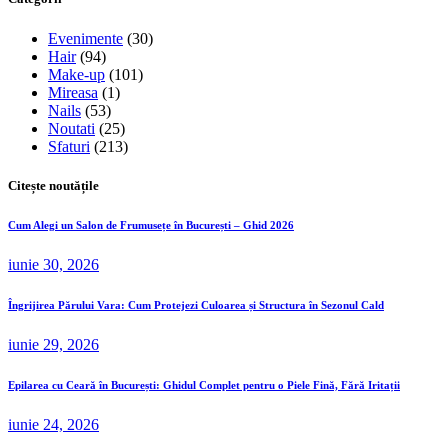
Evenimente
(30)
Hair
(94)
Make-up
(101)
Mireasa
(1)
Nails
(53)
Noutati
(25)
Sfaturi
(213)
Citește noutățile
Cum Alegi un Salon de Frumusețe în București – Ghid 2026
iunie 30, 2026
Îngrijirea Părului Vara: Cum Protejezi Culoarea și Structura în Sezonul Cald
iunie 29, 2026
Epilarea cu Ceară în București: Ghidul Complet pentru o Piele Fină, Fără Iritații
iunie 24, 2026