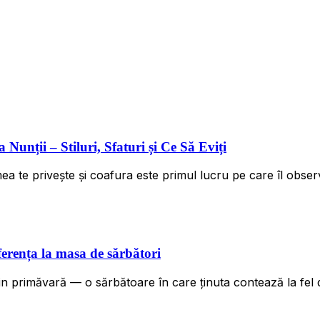
unții – Stiluri, Sfaturi și Ce Să Eviți
ea te privește și coafura este primul lucru pe care îl observă
ferența la masa de sărbători
n primăvară — o sărbătoare în care ținuta contează la fel d