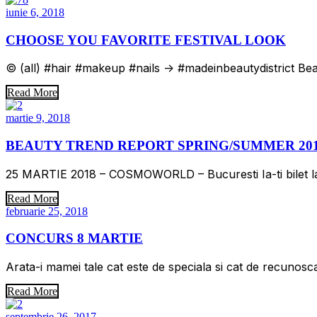
iunie 6, 2018
CHOOSE YOU FAVORITE FESTIVAL LOOK
© (all) #hair #makeup #nails -> #madeinbeautydistrict Beau
Read More
martie 9, 2018
BEAUTY TREND REPORT SPRING/SUMMER 201
25 MARTIE 2018 – COSMOWORLD – Bucuresti Ia-ti bilet la 
Read More
februarie 25, 2018
CONCURS 8 MARTIE
Arata-i mamei tale cat este de speciala si cat de recunosc
Read More
septembrie 26, 2017