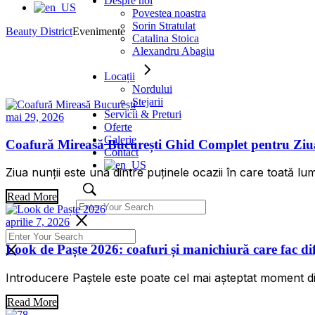
Despre noi
Povestea noastra
Sorin Stratulat
Beauty District
Evenimente
Catalina Stoica
Alexandru Abagiu
Locații
Nordului
Stejarii
Servicii & Preturi
mai 29, 2026
Oferte
Galerie
Coafură Mireasă București Ghid Complet pentru Ziua N
Contact
Ziua nunții este una dintre puținele ocazii în care toată lum
Read More
aprilie 7, 2026
Look de Paște 2026: coafuri și manichiură care fac di
Introducere Paștele este poate cel mai așteptat moment di
Read More