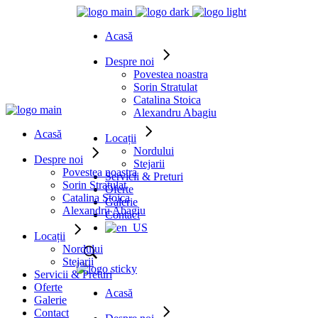
Acasă
Despre noi
Povestea noastra
Sorin Stratulat
Catalina Stoica
Alexandru Abagiu
Acasă
Locații
Nordului
Despre noi
Stejarii
Povestea noastra
Servicii & Preturi
Sorin Stratulat
Oferte
Catalina Stoica
Galerie
Alexandru Abagiu
Contact
Locații
Nordului
Stejarii
Servicii & Preturi
Oferte
Acasă
Galerie
Contact