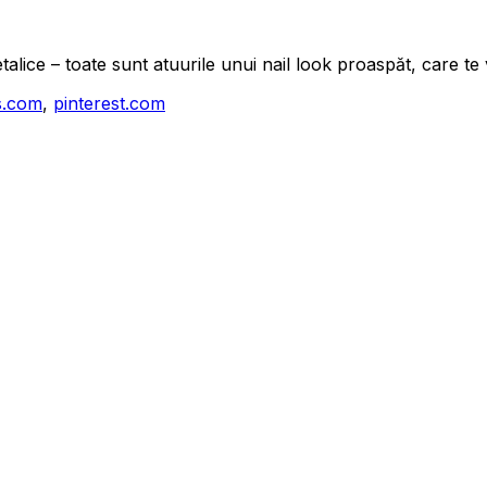
metalice – toate sunt atuurile unui nail look proaspăt, care 
s.com
,
pinterest.com