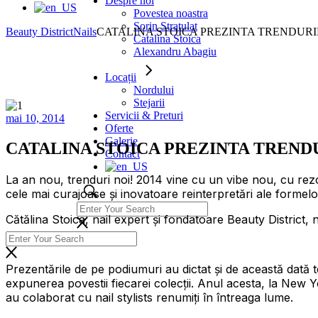
Despre noi
Povestea noastra
Sorin Stratulat
Beauty District
Nails
CATALINA STOICA PREZINTA TRENDURI
Catalina Stoica
Alexandru Abagiu
Locații
Nordului
Stejarii
Servicii & Preturi
mai 10, 2014
Oferte
Galerie
CATALINA STOICA PREZINTA TRENDU
Contact
La an nou, trenduri noi! 2014 vine cu un vibe nou, cu rezol
cele mai curajoase și inovatoare reinterpretări ale formelor,
Cătălina Stoica, nail expert și fondatoare Beauty District
Prezentările de pe podiumuri au dictat și de această dată t
expunerea povestii fiecarei colecții. Anul acesta, la New Y
au colaborat cu nail stylists renumiți în întreaga lume.