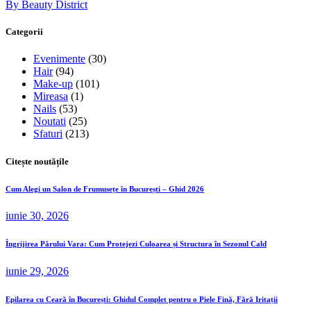
By Beauty District
Categorii
Evenimente
(30)
Hair
(94)
Make-up
(101)
Mireasa
(1)
Nails
(53)
Noutati
(25)
Sfaturi
(213)
Citește noutățile
Cum Alegi un Salon de Frumusețe în București – Ghid 2026
iunie 30, 2026
Îngrijirea Părului Vara: Cum Protejezi Culoarea și Structura în Sezonul Cald
iunie 29, 2026
Epilarea cu Ceară în București: Ghidul Complet pentru o Piele Fină, Fără Iritații