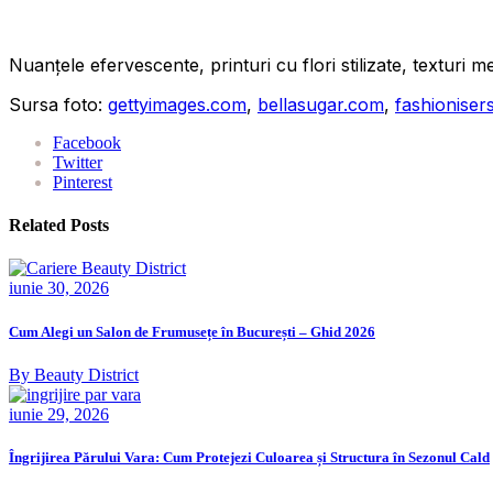
Nuanțele efervescente, printuri cu flori stilizate, texturi 
Sursa foto:
gettyimages.com
,
bellasugar.com
,
fashioniser
Facebook
Twitter
Pinterest
Related Posts
iunie 30, 2026
Cum Alegi un Salon de Frumusețe în București – Ghid 2026
By Beauty District
iunie 29, 2026
Îngrijirea Părului Vara: Cum Protejezi Culoarea și Structura în Sezonul Cald