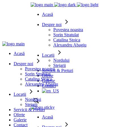
Acasă
Despre noi
Povestea noastra
Sorin Stratulat
Catalina Stoica
Alexandru Abagiu
Acasă
Locații
Nordului
Despre noi
Stejarii
Povestea noastra
Servicii & Preturi
Sorin Stratulat
Oferte
Catalina Stoica
Galerie
Alexandru Abagiu
Contact
Locații
Nordului
Stejarii
Servicii & Preturi
Oferte
Acasă
Galerie
Contact