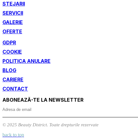
STEJARII
SERVICII
GALERIE
OFERTE
GDPR
COOKIE
POLITICA ANULARE
BLOG
CARIERE
CONTACT
ABONEAZĂ-TE LA NEWSLETTER
© 2025 Beauty District. Toate drepturile rezervate
back to top