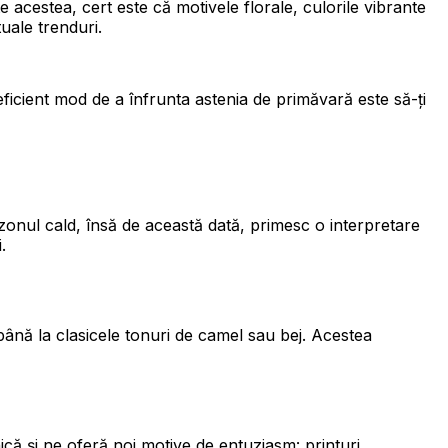
e acestea, cert este că motivele florale, culorile vibrante
uale trenduri.
eficient mod de a înfrunta astenia de primăvară este să-ți
zonul cald, însă de această dată, primesc o interpretare
.
până la clasicele tonuri de camel sau bej. Acestea
că și ne oferă noi motive de entuziasm: printuri