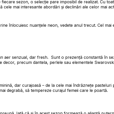
 fiecare sezon, o selecție pare imposibil de realizat. Cu toat
 cele mai interesante abordări și declinări ale celor mai act
erine înlocuiesc nuanțele neon, vedete anul trecut. Cel mai 
 un aer senzual, dar fresh. Sunt o prezență constantă în se
de decor, precum dantela, perlele sau elementele Swarovski
inină, dar curajoasă – de la cele mai îndrăznețe pasteluri 
 mai degrabă, să tempereze curajul femeii care le poartă.
eună. Iată că și în acest sezon formează o alianță puterni