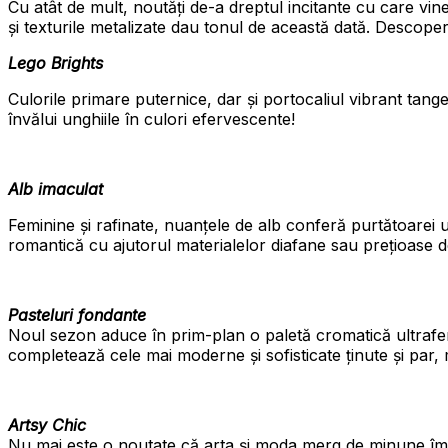
Cu atât de mult, noutăți de-a dreptul incitante cu care vine
și texturile metalizate dau tonul de această dată. Descoperă
Lego Brights
Culorile primare puternice, dar și portocaliul vibrant tang
învălui unghiile în culori efervescente!
Alb imaculat
Feminine și rafinate, nuanțele de alb conferă purtătoarei
romantică cu ajutorul materialelor diafane sau prețioase 
Pasteluri fondante
Noul sezon aduce în prim-plan o paletă cromatică ultrafem
completează cele mai moderne și sofisticate ținute și par,
Artsy Chic
Nu mai este o noutate că arta și moda merg de minune împr