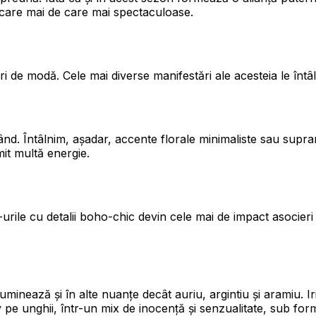
i, care mai de care mai spectaculoase.
de modă. Cele mai diverse manifestări ale acesteia le întâl
nd. Întâlnim, așadar, accente florale minimaliste sau suprar
mit multă energie.
gn-urile cu detalii boho-chic devin cele mai de impact asocier
luminează și în alte nuanțe decât auriu, argintiu și aramiu. Ir
iv pe unghii, într-un mix de inocență și senzualitate, sub for