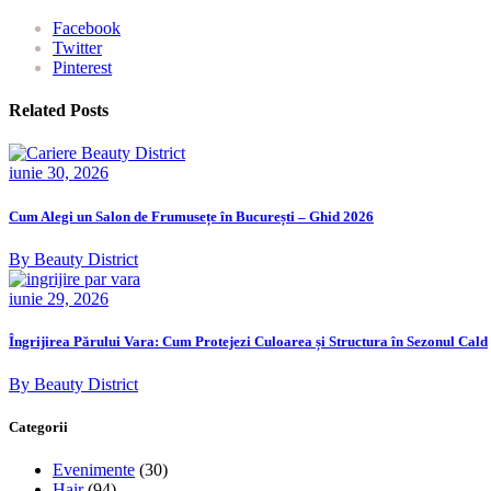
Facebook
Twitter
Pinterest
Related Posts
iunie 30, 2026
Cum Alegi un Salon de Frumusețe în București – Ghid 2026
By Beauty District
iunie 29, 2026
Îngrijirea Părului Vara: Cum Protejezi Culoarea și Structura în Sezonul Cald
By Beauty District
Categorii
Evenimente
(30)
Hair
(94)