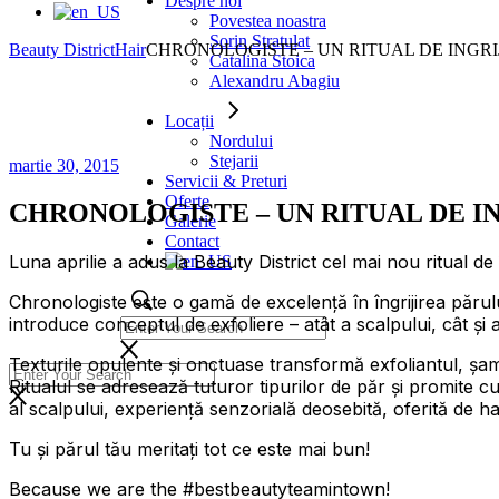
Despre noi
Povestea noastra
Sorin Stratulat
Beauty District
Hair
CHRONOLOGISTE – UN RITUAL DE INGRI
Catalina Stoica
Alexandru Abagiu
Locații
Nordului
Stejarii
martie 30, 2015
Servicii & Preturi
Oferte
CHRONOLOGISTE – UN RITUAL DE I
Galerie
Contact
Luna aprilie a adus la Beauty District cel mai nou ritual de 
Chronologiste este o gamă de excelență în îngrijirea părului
introduce conceptul de exfoliere – atât a scalpului, cât și a
Texturile opulente și onctuase transformă exfoliantul, șam
Ritualul se adresează tuturor tipurilor de păr și promite cu
al scalpului, experiență senzorială deosebită, oferită de hair
Tu și părul tău meritați tot ce este mai bun!
Because we are the #bestbeautyteamintown!