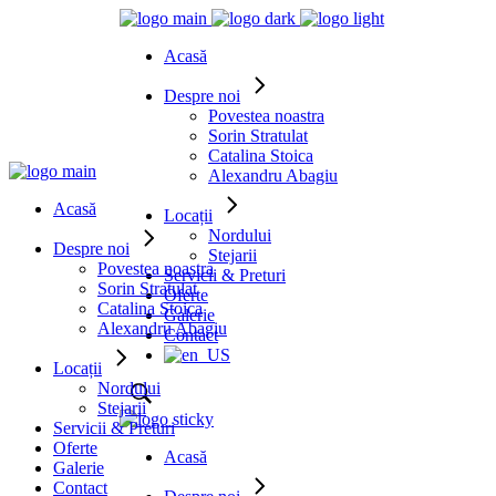
Acasă
Despre noi
Povestea noastra
Sorin Stratulat
Catalina Stoica
Alexandru Abagiu
Acasă
Locații
Nordului
Despre noi
Stejarii
Povestea noastra
Servicii & Preturi
Sorin Stratulat
Oferte
Catalina Stoica
Galerie
Alexandru Abagiu
Contact
Locații
Nordului
Stejarii
Servicii & Preturi
Oferte
Acasă
Galerie
Contact