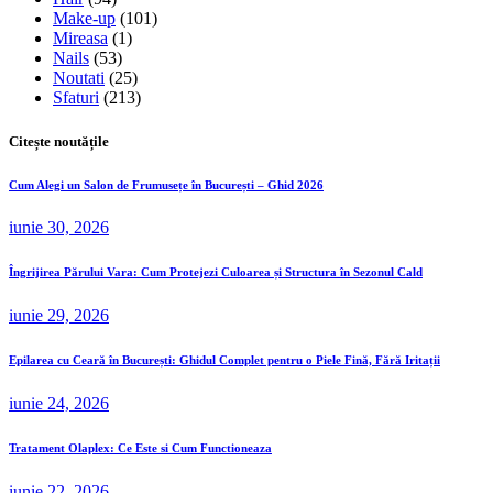
Make-up
(101)
Mireasa
(1)
Nails
(53)
Noutati
(25)
Sfaturi
(213)
Citește noutățile
Cum Alegi un Salon de Frumusețe în București – Ghid 2026
iunie 30, 2026
Îngrijirea Părului Vara: Cum Protejezi Culoarea și Structura în Sezonul Cald
iunie 29, 2026
Epilarea cu Ceară în București: Ghidul Complet pentru o Piele Fină, Fără Iritații
iunie 24, 2026
Tratament Olaplex: Ce Este si Cum Functioneaza
iunie 22, 2026