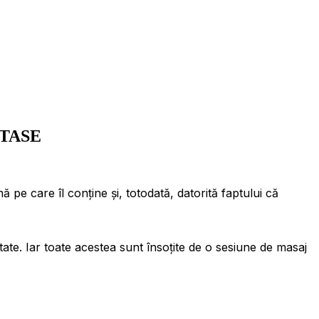
STASE
 pe care îl conține și, totodată, datorită faptului că
itate. Iar toate acestea sunt însoțite de o sesiune de masaj