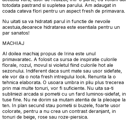
totodata pastrand si supletea parului. Am adaugat in
coada cateva flori pentru un aspect fresh de primavara.
Nu uitati sa va hidratati parul in functie de nevoile
acestuia,deoarece hidratarea este esentiala pentru un
par sanatos!
MACHIAJ
Al doilea machiaj propus de Irina este unul
primavaratec. A folosit ca sursa de inspiratie culorile
florale, rozul, movul si violetul fiind culorile hot ale
sezonului. Indiferent daca sunt mate sau usor sidefate,
ele vor da o nota fresh intregului look. Renunta la o
tehnica elaborata. O usoara umbra in pliu plus trecerea
prin mai multe tonuri, vor fi suficiente. Nu uita sa-ti
subliniezi arcada si pometii cu un fard luminos-sidefat, in
tuse fine. Nu ne dorim sa mutam atentia de la pleoape la
ten. In plan secund stau pometii si buzele, foarte usor
colorate, pentru a nu crea un contrast deranjant, in
tonuri de beige, rose sau roze-piersica.