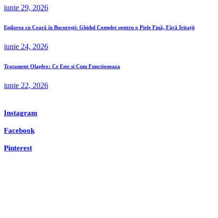
iunie 29, 2026
Epilarea cu Ceară în București: Ghidul Complet pentru o Piele Fină, Fără Iritații
iunie 24, 2026
Tratament Olaplex: Ce Este si Cum Functioneaza
iunie 22, 2026
Instagram
Facebook
Pinterest