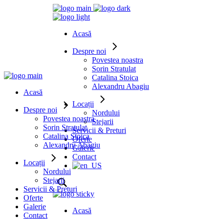
Acasă
Despre noi
Povestea noastra
Sorin Stratulat
Catalina Stoica
Alexandru Abagiu
Acasă
Locații
Despre noi
Nordului
Povestea noastra
Stejarii
Sorin Stratulat
Servicii & Preturi
Catalina Stoica
Oferte
Alexandru Abagiu
Galerie
Contact
Locații
Nordului
Stejarii
Servicii & Preturi
Oferte
Galerie
Acasă
Contact