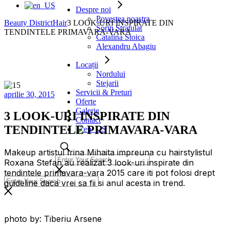
Despre noi
Povestea noastra
Beauty District
Hair
3 LOOK-URI INSPIRATE DIN
Sorin Stratulat
TENDINTELE PRIMAVARA-VARA
Catalina Stoica
Alexandru Abagiu
Locații
Nordului
Stejarii
Servicii & Preturi
aprilie 30, 2015
Oferte
Galerie
3 LOOK-URI INSPIRATE DIN
Contact
TENDINTELE PRIMAVARA-VARA
Makeup artistul Irina Mihaita impreuna cu hairstylistul
Roxana Stefan au realizat 3 look-uri inspirate din
tendintele primavara-vara 2015 care iti pot folosi drept
guideline daca vrei sa fii si anul acesta in trend.
photo by: Tiberiu Arsene