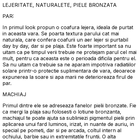
LEJERITATE, NATURALETE, PIELE BRONZATA
PAR:
In primul look propun o coafura lejera, ideala de purtat
in aceasta vara. Se poarta textura parului cat mai
naturala, care confera coafurii un aer lejer si purtabil
day by day, dar si pe plaja. Este foarte important sa nu
uitam ca pe timpul verii trebuie ne protejam parul cel mai
mult, pentru ca aceasta este o perioada dificila pentru el.
Sa nu uitam ca trebuie sa ne aparam impotriva radiatiilor
solare printr-o protectie suplimentara de vara, deoarece
expunerea la soare si apa marii ne deterioreaza firul de
par.
MACHIAJ
Primul dintre ele se adreseaza fanelor pielii bronzate. Fie
ca mergi la plaja sau folosesti o lotiune bronzanta,
machiajul te poate ajuta sa subliniezi pigmentul pielii prin
aplicarea unui fard luminos, irizat, in nuante de auriu, in
special pe pometi, dar si pe arcada, coltul intern al
ochiului, barbie sau in extremitatile fruntii. O alta