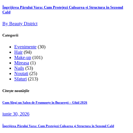
Îngrijirea Părului Vara: Cum Protejezi Culoarea și Structura în Sezonul
Cald
By Beauty District
Categorii
Evenimente
(30)
Hair
(94)
Make-up
(101)
Mireasa
(1)
Nails
(53)
Noutati
(25)
Sfaturi
(213)
Citește noutățile
Cum Alegi un Salon de Frumusețe în București – Ghid 2026
iunie 30, 2026
Îngrijirea Părului Vara: Cum Protejezi Culoarea și Structura în Sezonul Cald