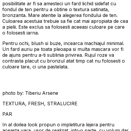
posibilitate ar fi sa amesteci un fard lichid sidefat cu
fondul de ten pentru a obtine o textura satinata,
bronzanta. Mare atentie la alegerea fondului de ten.
Culoarea acestuia trebuie sa fie cat mai apropiata de cea
a pielii. Este exclus sa folosesti aceeasi culoare pe care
o folosesti iarna.
Pentru ochi, blush si buze, incearca machiajul minimal.
Un fard auriu pe toata pleoapa si multa mascara vor fi
de ajuns pentru a-ti sublinia privirea. Rujul roze va
contrasta placut cu bronzul atat timp cat nu folosesti o
culoare tare, ci una pastelata.
photo by: Tiberiu Arsene
TEXTURA, FRESH, STRALUCIRE
PAR
In al doilea look propun o impletitura lejera pentru
aceasta vara, usor de realizat, intr-o parte, cu volum dar