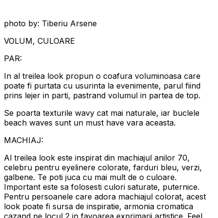
photo by: Tiberiu Arsene
VOLUM, CULOARE
PAR:
In al treilea look propun o coafura voluminoasa care
poate fi purtata cu usurinta la evenimente, parul fiind
prins lejer in parti, pastrand volumul in partea de top.
Se poarta texturile wavy cat mai naturale, iar buclele
beach waves sunt un must have vara aceasta.
MACHIAJ:
Al treilea look este inspirat din machiajul anilor 70,
celebru pentru eyelinere colorate, farduri bleu, verzi,
galbene. Te poti juca cu mai mult de o culoare.
Important este sa folosesti culori saturate, puternice.
Pentru persoanele care adora machiajul colorat, acest
look poate fi sursa de inspiratie, armonia cromatica
cazand pe locul 2 in favoarea exprimarii artistice. Feel