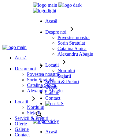
Acasă
Despre noi
Povestea noastra
Sorin Stratulat
Catalina Stoica
Alexandru Abagiu
Acasă
Locații
Despre noi
Nordului
Povestea noastra
Stejarii
Sorin Stratulat
Servicii & Preturi
Catalina Stoica
Oferte
Alexandru Abagiu
Galerie
Contact
Locații
Nordului
Stejarii
Servicii & Preturi
Oferte
Galerie
Acasă
Contact