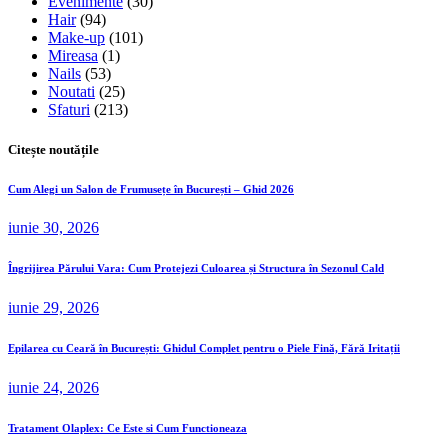
Evenimente
(30)
Hair
(94)
Make-up
(101)
Mireasa
(1)
Nails
(53)
Noutati
(25)
Sfaturi
(213)
Citește noutățile
Cum Alegi un Salon de Frumusețe în București – Ghid 2026
iunie 30, 2026
Îngrijirea Părului Vara: Cum Protejezi Culoarea și Structura în Sezonul Cald
iunie 29, 2026
Epilarea cu Ceară în București: Ghidul Complet pentru o Piele Fină, Fără Iritații
iunie 24, 2026
Tratament Olaplex: Ce Este si Cum Functioneaza