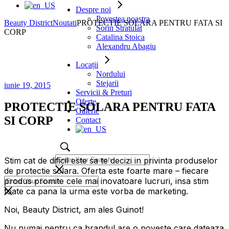
Despre noi
Povestea noastra
Beauty District
Noutati
PROTECTIE SOLARA PENTRU FATA SI
Sorin Stratulat
CORP
Catalina Stoica
Alexandru Abagiu
Locații
Nordului
Stejarii
iunie 19, 2015
Servicii & Preturi
Oferte
PROTECTIE SOLARA PENTRU FATA
Galerie
SI CORP
Contact
Stim cat de dificil este sa te decizi in privinta produselor
de protectie solara. Oferta este foarte mare – fiecare
produs promite cele mai inovatoare lucruri, insa stim
toate ca pana la urma este vorba de marketing.
Noi, Beauty District, am ales Guinot!
Nu numai pentru ca brandul are o poveste care dateaza