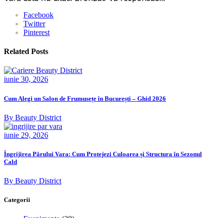
Facebook
Twitter
Pinterest
Related Posts
iunie 30, 2026
Cum Alegi un Salon de Frumusețe în București – Ghid 2026
By Beauty District
iunie 29, 2026
Îngrijirea Părului Vara: Cum Protejezi Culoarea și Structura în Sezonul
Cald
By Beauty District
Categorii