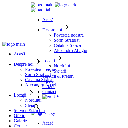
Acasă
Despre noi
Povestea noastra
Sorin Stratulat
Catalina Stoica
Alexandru Abagiu
Acasă
Locații
Despre noi
Nordului
Povestea noastra
Stejarii
Sorin Stratulat
Servicii & Preturi
Catalina Stoica
Oferte
Alexandru Abagiu
Galerie
Contact
Locații
Nordului
Stejarii
Servicii & Preturi
Oferte
Galerie
Acasă
Contact