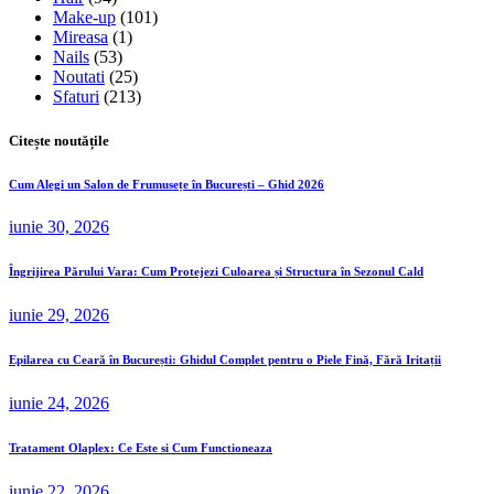
Make-up
(101)
Mireasa
(1)
Nails
(53)
Noutati
(25)
Sfaturi
(213)
Citește noutățile
Cum Alegi un Salon de Frumusețe în București – Ghid 2026
iunie 30, 2026
Îngrijirea Părului Vara: Cum Protejezi Culoarea și Structura în Sezonul Cald
iunie 29, 2026
Epilarea cu Ceară în București: Ghidul Complet pentru o Piele Fină, Fără Iritații
iunie 24, 2026
Tratament Olaplex: Ce Este si Cum Functioneaza
iunie 22, 2026