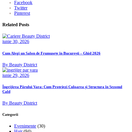
Facebook
Twitter
Pinterest
Related Posts
iunie 30, 2026
Cum Alegi un Salon de Frumusețe în București – Ghid 2026
By Beauty District
iunie 29, 2026
Îngrijirea Părului Vara: Cum Protejezi Culoarea și Structura în Sezonul
Cald
By Beauty District
Categorii
Evenimente
(30)
Hair
(94)