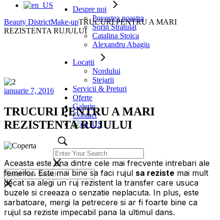
Despre noi
Povestea noastra
Beauty District
Make-up
TRUCURI PENTRU A MARI
Sorin Stratulat
REZISTENTA RUJULUI
Catalina Stoica
Alexandru Abagiu
Locații
Nordului
Stejarii
Servicii & Preturi
ianuarie 7, 2016
Oferte
Galerie
TRUCURI PENTRU A MARI
Contact
REZISTENTA RUJULUI
Aceasta este una dintre cele mai frecvente intrebari ale
femeilor. Este mai bine sa faci rujul
sa reziste
mai mult
decat sa alegi un ruj rezistent la transfer care usuca
buzele si creeaza o senzatie neplacuta. In plus, este
sarbatoare, mergi la petrecere si ar fi foarte bine ca
rujul sa reziste impecabil pana la ultimul dans.