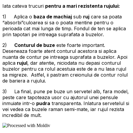
Iata cateva trucuri
pentru a mari rezistenta rujului:
1) Aplica o
baza de machiaj
sub
ruj
care sa poata
“absorbi”culoarea si sa o poata mentine pentru o
perioada cat mai lunga de timp. Fondul de ten se aplica
prin tapotari pe intreaga suprafata a buzelor.
2)
Conturul de buze
este foarte important.
Deseneaza foarte atent conturul acestora si aplica
nuanta de contur pe intreaga suprafata a buzelor. Apoi
aplica
rujul
, dar atentie, niciodata nu depasi conturul
buzelor pentru ca rolul acestuia este de a nu lasa rujul
sa migreze. Astfel, ii pastram creionului de contur rolul
de bariera a rujului.
3) La final, pune pe buze un servetel alb, fara model,
peste care tapoteaza usor cu ajutorul unei pensule
inmuiate intr-o
pudra
transparenta. Inlatura servetelul si
vei vedea ca buzele raman semi-mate, iar rujul rezista
incredibil de mult.