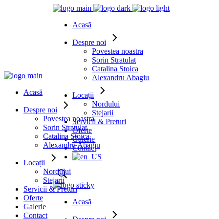
Acasă
Despre noi
Povestea noastra
Sorin Stratulat
Catalina Stoica
Alexandru Abagiu
Acasă
Locații
Nordului
Despre noi
Stejarii
Povestea noastra
Servicii & Preturi
Sorin Stratulat
Oferte
Catalina Stoica
Galerie
Alexandru Abagiu
Contact
Locații
Nordului
Stejarii
Servicii & Preturi
Oferte
Acasă
Galerie
Contact