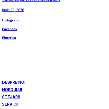
Tratament Olaplex: Ce Este si Cum Functioneaza
iunie 22, 2026
Instagram
Facebook
Pinterest
DESPRE NOI
NORDULUI
STEJARII
SERVICII