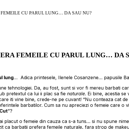
A FEMEILE CU PARUL LUNG… DA SAU NU?
FERA FEMEILE CU PARUL LUNG… DA 
ul lung
… Adica printesele, Ilenele Cosanzene… papusile B
une tehnologiei. Da, au fost, sunt si vor fi mereu barbati c
 pretextul ca lui ii plac sa fie
naturale
. Ei bine, acestia s
care iti vine bine, crede-ne pe cuvant! “Nu conteaza cat de 
eferintele barbatilor. Cum sa nu apreciezi o femeie care o vi
Cut
”?
ai placut o femeie din cauza ca s-a tuns… si nu spune nimeni
it ca barbatii prefera femeile naturale, fara strop de makeu