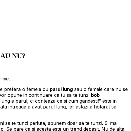
SAU NU?
arbie…
are prefera o femeie cu
parul lung
sau o femeie care nu se
e vor opune in continuare ca tu sa te tunzi
bob
lung e parul, ci conteaza ce si cum gandesti!” este in
ata intreaga a avut parul lung, iar astazi a hotarat sa
 sa te tunzi periuta, spunem doar sa te tunzi. Si mai
p. Se pare ca si acesta este un trend depasit. Nu de alta,