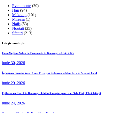
Evenimente
(30)
Hair
(94)
Make-up
(101)
Mireasa
(1)
Nails
(53)
Noutati
(25)
Sfaturi
(213)
Citește noutățile
Cum Alegi un Salon de Frumusețe în București – Ghid 2026
iunie 30, 2026
Îngrijirea Părului Vara: Cum Protejezi Culoarea și Structura în Sezonul Cald
iunie 29, 2026
Epilarea cu Ceară în București: Ghidul Complet pentru o Piele Fină, Fără Iritații
iunie 24, 2026