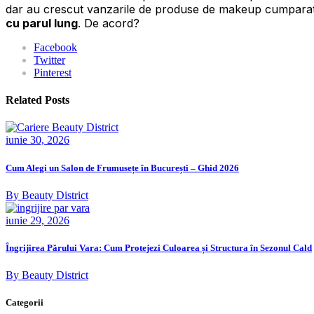
dar au crescut vanzarile de produse de makeup cumparate
cu parul lung
. De acord?
Facebook
Twitter
Pinterest
Related Posts
iunie 30, 2026
Cum Alegi un Salon de Frumusețe în București – Ghid 2026
By Beauty District
iunie 29, 2026
Îngrijirea Părului Vara: Cum Protejezi Culoarea și Structura în Sezonul Cald
By Beauty District
Categorii