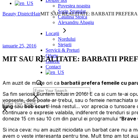
Despre noi
Povestea noastra
Sorin Stratulat
Beauty District
Hair
MIT SAU REALITATE: BARBATII PREFER
Catalina Stoica
Alexandru Abagiu
Locații
Nordului
Stejarii
ianuarie 25, 2016
Servicii & Preturi
Oferte
MIT SAU REALITATE: BARBATII PRE
Galerie
Contact
Am auzit de multe ori ca
barbatii prefera femeile cu par
Sa fim seriosi! Suntem totusi in 2016! E ca si cum te-ai op
vopseste, desi poate ar trebui, sau o femeie nemachiata sub
lung
sau
bob scurt
! Insa restul… vor aprecia o tunsoare 
continuare o expresie valabila, indiferent de trenduri si pr
doneze 15 cm sau 10 cm din parul ei programului “
Brave 
Si inca ceva: nu am auzit niciodata un barbat care nu a m
avem o veste interesanta pentru tine. Mult timp am tot auz