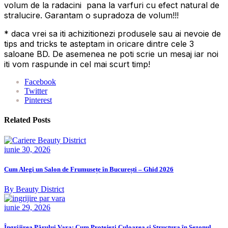
volum de la radacini pana la varfuri cu efect natural de
stralucire. Garantam o supradoza de volum!!!
* daca vrei sa iti achizitionezi produsele sau ai nevoie de
tips and tricks te asteptam in oricare dintre cele 3
saloane BD. De asemenea ne poti scrie un mesaj iar noi
iti vom raspunde in cel mai scurt timp!
Facebook
Twitter
Pinterest
Related Posts
iunie 30, 2026
Cum Alegi un Salon de Frumusețe în București – Ghid 2026
By Beauty District
iunie 29, 2026
Îngrijirea Părului Vara: Cum Protejezi Culoarea și Structura în Sezonul