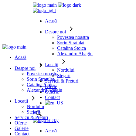
Acasă
Despre noi
Povestea noastra
Sorin Stratulat
Catalina Stoica
Alexandru Abagiu
Acasă
Locații
Despre noi
Nordului
Povestea noastra
Stejarii
Sorin Stratulat
Servicii & Preturi
Catalina Stoica
Oferte
Alexandru Abagiu
Galerie
Contact
Locații
Nordului
Stejarii
Servicii & Preturi
Oferte
Galerie
Acasă
Contact