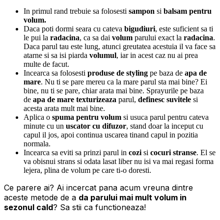
In primul rand trebuie sa folosesti
sampon
si
balsam pentru
volum.
Daca poti dormi seara cu cateva
bigudiuri
, este suficient sa ti
le pui la
radacina
, ca sa dai
volum
parului exact la
radacina
.
Daca parul tau este lung, atunci greutatea acestuia il va face sa
atarne si sa isi piarda
volumul
, iar in acest caz nu ai prea
multe de facut.
Incearca sa folosesti
produse de styling
pe baza de
apa de
mare
. Nu ti se pare mereu ca la mare parul sta mai bine? Ei
bine, nu ti se pare, chiar arata mai bine. Sprayurile pe baza
de
apa de mare
texturizeaza
parul,
definesc suvitele
si
acesta arata mult mai bine.
Aplica o
spuma pentru volum
si usuca parul pentru cateva
minute cu un
uscator cu difuzor
, stand doar la inceput cu
capul il jos, apoi continua uscarea tinand capul in pozitia
normala.
Incearca sa eviti sa prinzi parul in
cozi
si
cocuri stranse
. El se
va obisnui strans si odata lasat liber nu isi va mai regasi forma
lejera, plina de volum pe care ti-o doresti.
Ce parere ai? Ai incercat pana acum vreuna dintre
aceste metode de a
da parului mai mult volum in
sezonul cald
? Sa stii ca functioneaza!