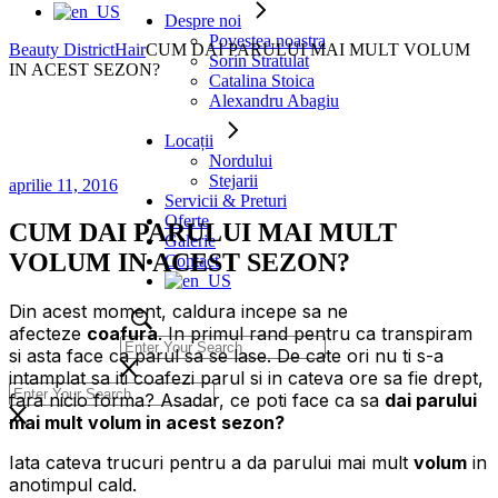
Despre noi
Povestea noastra
Beauty District
Hair
CUM DAI PARULUI MAI MULT VOLUM
Sorin Stratulat
IN ACEST SEZON?
Catalina Stoica
Alexandru Abagiu
Locații
Nordului
Stejarii
aprilie 11, 2016
Servicii & Preturi
Oferte
CUM DAI PARULUI MAI MULT
Galerie
VOLUM IN ACEST SEZON?
Contact
Din acest moment, caldura incepe sa ne
afecteze
coafura
. In primul rand pentru ca transpiram
si asta face ca parul sa se lase. De cate ori nu ti s-a
intamplat sa iti coafezi parul si in cateva ore sa fie drept,
fara nicio forma? Asadar, ce poti face ca sa
dai parului
mai mult volum in acest sezon?
Iata cateva trucuri pentru a da parului mai mult
volum
in
anotimpul cald.