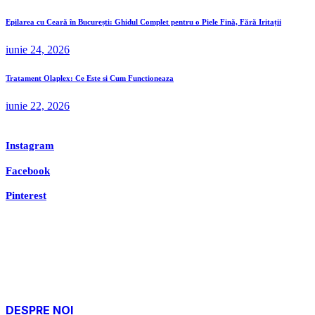
Epilarea cu Ceară în București: Ghidul Complet pentru o Piele Fină, Fără Iritații
iunie 24, 2026
Tratament Olaplex: Ce Este si Cum Functioneaza
iunie 22, 2026
Instagram
Facebook
Pinterest
DESPRE NOI