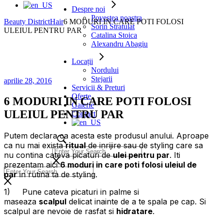
Despre noi
Povestea noastra
Beauty District
Hair
6 MODURI IN CARE POTI FOLOSI
Sorin Stratulat
ULEIUL PENTRU PAR
Catalina Stoica
Alexandru Abagiu
Locații
Nordului
Stejarii
aprilie 28, 2016
Servicii & Preturi
Oferte
6 MODURI IN CARE POTI FOLOSI
Galerie
ULEIUL PENTRU PAR
Contact
Putem declara ca acesta este produsul anului. Aproape
ca nu mai exista
ritual
de inrijire sau de styling care sa
nu contina cateva picaturi de
ulei pentru par
. Iti
prezentam aici
6 moduri in care poti folosi uleiul de
par
in rutina ta de styling.
1) Pune cateva picaturi in palme si
maseaza
scalpul
delicat inainte de a te spala pe cap. Si
scalpul are nevoie de rasfat si
hidratare
.