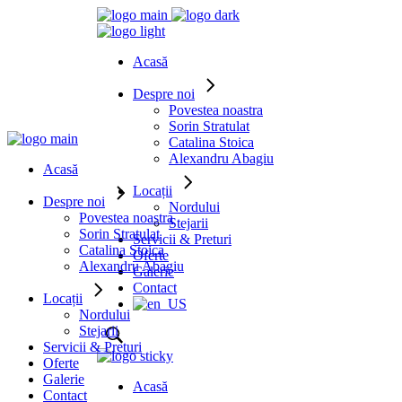
Acasă
Despre noi
Povestea noastra
Sorin Stratulat
Catalina Stoica
Alexandru Abagiu
Acasă
Locații
Despre noi
Nordului
Povestea noastra
Stejarii
Sorin Stratulat
Servicii & Preturi
Catalina Stoica
Oferte
Alexandru Abagiu
Galerie
Contact
Locații
Nordului
Stejarii
Servicii & Preturi
Oferte
Galerie
Acasă
Contact