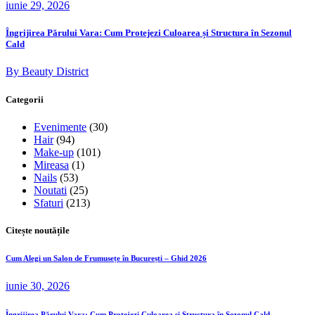
iunie 29, 2026
Îngrijirea Părului Vara: Cum Protejezi Culoarea și Structura în Sezonul
Cald
By Beauty District
Categorii
Evenimente
(30)
Hair
(94)
Make-up
(101)
Mireasa
(1)
Nails
(53)
Noutati
(25)
Sfaturi
(213)
Citește noutățile
Cum Alegi un Salon de Frumusețe în București – Ghid 2026
iunie 30, 2026
Îngrijirea Părului Vara: Cum Protejezi Culoarea și Structura în Sezonul Cald