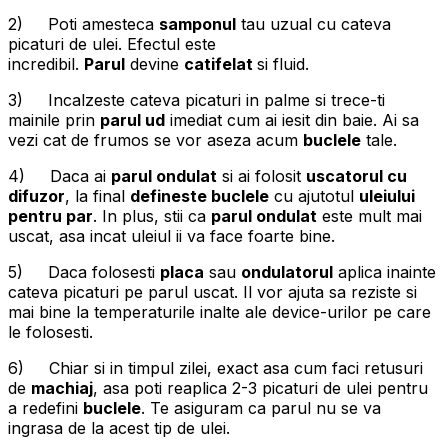
2) Poti amesteca
samponul
tau uzual cu cateva
picaturi de ulei. Efectul este
incredibil.
Parul
devine
catifelat
si fluid.
3) Incalzeste cateva picaturi in palme si trece-ti
mainile prin
parul ud
imediat cum ai iesit din baie. Ai sa
vezi cat de frumos se vor aseza acum
buclele
tale.
4) Daca ai
parul ondulat
si ai folosit
uscatorul cu
difuzor
, la final
defineste buclele
cu ajutotul
uleiului
pentru par
. In plus, stii ca
parul ondulat
este mult mai
uscat, asa incat uleiul ii va face foarte bine.
5) Daca folosesti
placa
sau
ondulatorul
aplica inainte
cateva picaturi pe parul uscat. Il vor ajuta sa reziste si
mai bine la temperaturile inalte ale device-urilor pe care
le folosesti.
6) Chiar si in timpul zilei, exact asa cum faci retusuri
de
machiaj
, asa poti reaplica 2-3 picaturi de ulei pentru
a redefini
buclele
. Te asiguram ca parul nu se va
ingrasa de la acest tip de ulei.