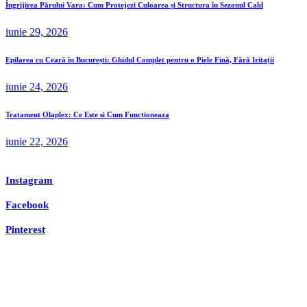
Îngrijirea Părului Vara: Cum Protejezi Culoarea și Structura în Sezonul Cald
iunie 29, 2026
Epilarea cu Ceară în București: Ghidul Complet pentru o Piele Fină, Fără Iritații
iunie 24, 2026
Tratament Olaplex: Ce Este si Cum Functioneaza
iunie 22, 2026
Instagram
Facebook
Pinterest