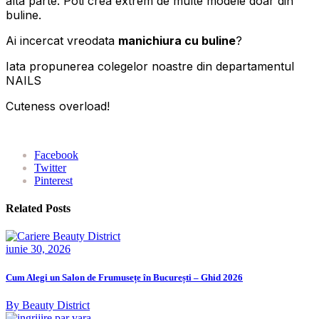
alta parte. Poti crea extrem de multe modele doar din
buline.
Ai incercat vreodata
manichiura cu buline
?
Iata propunerea colegelor noastre din departamentul
NAILS
Cuteness overload!
Facebook
Twitter
Pinterest
Related Posts
iunie 30, 2026
Cum Alegi un Salon de Frumusețe în București – Ghid 2026
By Beauty District