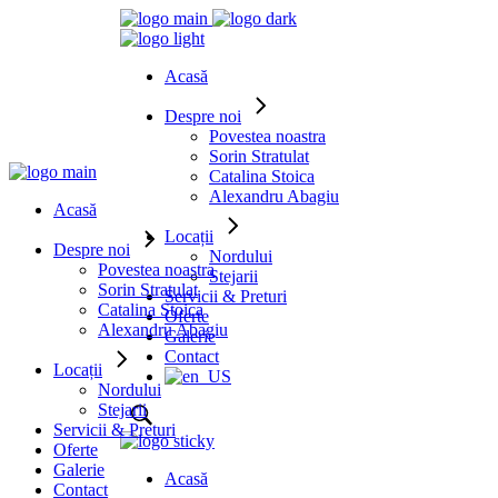
Acasă
Despre noi
Povestea noastra
Sorin Stratulat
Catalina Stoica
Alexandru Abagiu
Acasă
Locații
Despre noi
Nordului
Povestea noastra
Stejarii
Sorin Stratulat
Servicii & Preturi
Catalina Stoica
Oferte
Alexandru Abagiu
Galerie
Contact
Locații
Nordului
Stejarii
Servicii & Preturi
Oferte
Galerie
Acasă
Contact