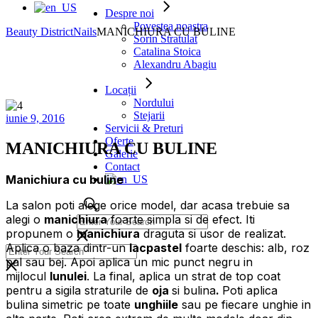
Despre noi
Povestea noastra
Beauty District
Nails
MANICHIURA CU BULINE
Sorin Stratulat
Catalina Stoica
Alexandru Abagiu
Locații
Nordului
Stejarii
iunie 9, 2016
Servicii & Preturi
Oferte
MANICHIURA CU BULINE
Galerie
Contact
Manichiura cu buline
La salon poti alege orice model, dar acasa trebuie sa
alegi o
manichiura
foarte simpla si de efect. Iti
propunem o
manichiura
draguta si usor de realizat.
Aplica o baza dintr-un
lac
pastel
foarte deschis: alb, roz
pal sau bej. Apoi aplica un mic punct negru in
mijlocul
lunulei
. La final, aplica un strat de top coat
pentru a sigila straturile de
oja
si bulina
.
Poti aplica
bulina simetric pe toate
unghiile
sau pe fiecare unghie in