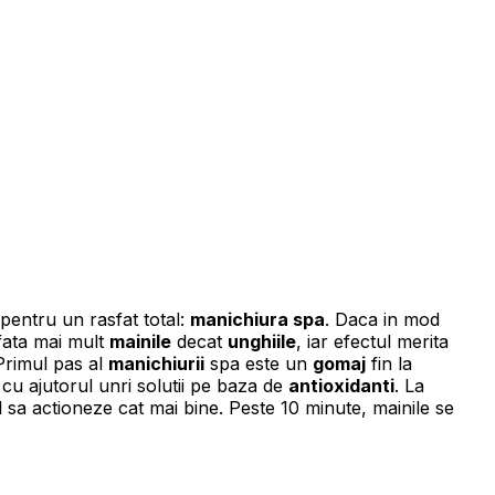
s pentru un rasfat total:
manichiura spa
. Daca in mod
fata mai mult
mainile
decat
unghiile
, iar efectul merita
 Primul pas al
manichiurii
spa este un
gomaj
fin la
a cu ajutorul unri solutii pe baza de
antioxidanti
. La
ul sa actioneze cat mai bine. Peste 10 minute, mainile se