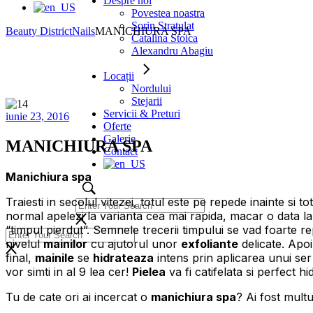
Despre noi
Povestea noastra
Sorin Stratulat
Beauty District
Nails
MANICHIURA SPA
Catalina Stoica
Alexandru Abagiu
Locații
Nordului
Stejarii
Servicii & Preturi
iunie 23, 2016
Oferte
Galerie
MANICHIURA SPA
Contact
Manichiura spa
Traiesti in secolul vitezei, totul este pe repede inainte si t
normal apelezi la varianta cea mai rapida, macar o data l
“timpul pierdut”. Semnele trecerii timpului se vad foarte r
nivelul
mainilor
cu ajutorul unor
exfoliante
delicate. Apoi
final,
mainile
se
hidrateaza
intens prin aplicarea unui ser 
vor simti in al 9 lea cer!
Pielea
va fi catifelata si perfect h
Tu de cate ori ai incercat o
manichiura spa
? Ai fost mult