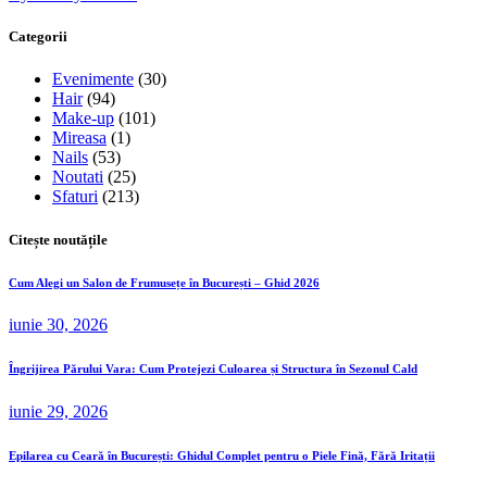
Categorii
Evenimente
(30)
Hair
(94)
Make-up
(101)
Mireasa
(1)
Nails
(53)
Noutati
(25)
Sfaturi
(213)
Citește noutățile
Cum Alegi un Salon de Frumusețe în București – Ghid 2026
iunie 30, 2026
Îngrijirea Părului Vara: Cum Protejezi Culoarea și Structura în Sezonul Cald
iunie 29, 2026
Epilarea cu Ceară în București: Ghidul Complet pentru o Piele Fină, Fără Iritații