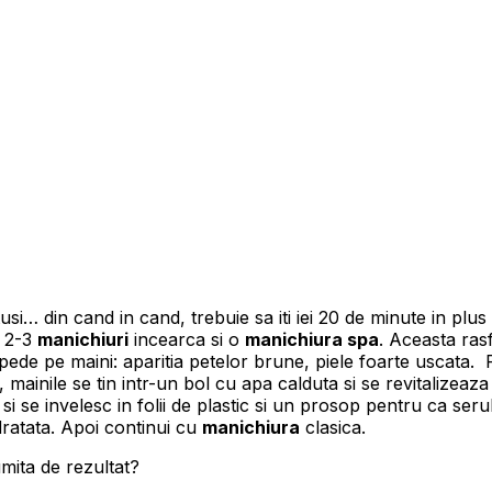
otusi… din cand in cand, trebuie sa iti iei 20 de minute in plu
a 2-3
manichiuri
incearca si o
manichiura spa
. Aceasta ras
epede pe maini: aparitia petelor brune, piele foarte uscata.
, mainile se tin intr-un bol cu apa calduta si se revitalizeaz
si se invelesc in folii de plastic si un prosop pentru ca ser
idratata. Apoi continui cu
manichiura
clasica.
umita de rezultat?