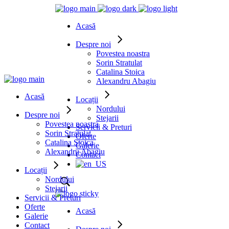
Acasă
Despre noi
Povestea noastra
Sorin Stratulat
Catalina Stoica
Alexandru Abagiu
Acasă
Locații
Nordului
Despre noi
Stejarii
Povestea noastra
Servicii & Preturi
Sorin Stratulat
Oferte
Catalina Stoica
Galerie
Alexandru Abagiu
Contact
Locații
Nordului
Stejarii
Servicii & Preturi
Oferte
Acasă
Galerie
Contact