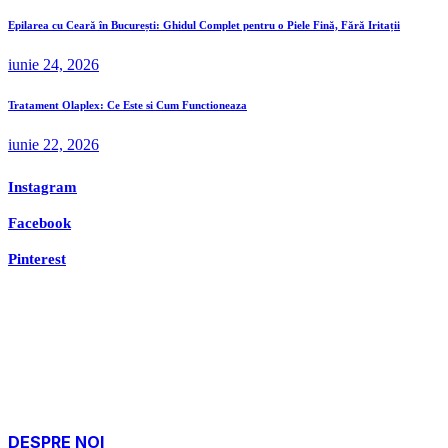
Epilarea cu Ceară în București: Ghidul Complet pentru o Piele Fină, Fără Iritații
iunie 24, 2026
Tratament Olaplex: Ce Este si Cum Functioneaza
iunie 22, 2026
Instagram
Facebook
Pinterest
DESPRE NOI