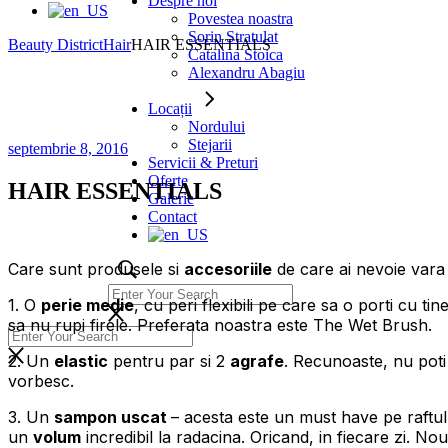
Despre noi
Povestea noastra
Sorin Stratulat
Beauty District
Hair
HAIR ESSENTIALS
Catalina Stoica
Alexandru Abagiu
Locații
Nordului
Stejarii
septembrie 8, 2016
Servicii & Preturi
Oferte
HAIR ESSENTIALS
Galerie
Contact
Care sunt produsele si
accesoriile
de care ai nevoie vara
1. O
perie medie
, cu peri flexibili pe care sa o porti cu tin
sa nu rupi firele. Preferata noastra este The Wet Brush.
2. Un
elastic
pentru par si 2
agrafe
. Recunoaste, nu poti 
vorbesc.
3. Un
sampon uscat
– acesta este un must have pe raftul 
un
volum
incredibil la radacina. Oricand, in fiecare zi. N