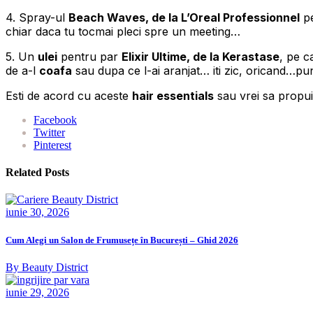
4. Spray-ul
Beach Waves, de la L’Oreal Professionnel
pe
chiar daca tu tocmai pleci spre un meeting…
5. Un
ulei
pentru par
Elixir Ultime, de la Kerastase
, pe c
de a-l
coafa
sau dupa ce l-ai aranjat… iti zic, oricand…pune
Esti de acord cu aceste
hair essentials
sau vrei sa propui
Facebook
Twitter
Pinterest
Related Posts
iunie 30, 2026
Cum Alegi un Salon de Frumusețe în București – Ghid 2026
By Beauty District
iunie 29, 2026