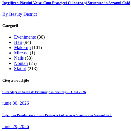
Îngrijirea Părului Vara: Cum Protejezi Culoarea și Structura în Sezonul Cald
By Beauty District
Categorii
Evenimente
(30)
Hair
(94)
Make-up
(101)
Mireasa
(1)
Nails
(53)
Noutati
(25)
Sfaturi
(213)
Citește noutățile
Cum Alegi un Salon de Frumusețe în București – Ghid 2026
iunie 30, 2026
Îngrijirea Părului Vara: Cum Protejezi Culoarea și Structura în Sezonul Cald
iunie 29, 2026