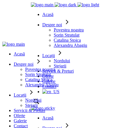
Acasă
Despre noi
Povestea noastra
Sorin Stratulat
Catalina Stoica
Alexandru Abagiu
Acasă
Locații
Nordului
Despre noi
Stejarii
Povestea noastra
Servicii & Preturi
Sorin Stratulat
Oferte
Catalina Stoica
Galerie
Alexandru Abagiu
Contact
Locații
Nordului
Stejarii
Servicii & Preturi
Oferte
Acasă
Galerie
Contact