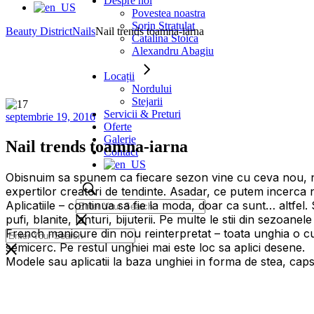
Despre noi
Povestea noastra
Sorin Stratulat
Beauty District
Nails
Nail trends toamna-iarna
Catalina Stoica
Alexandru Abagiu
Locații
Nordului
Stejarii
Servicii & Preturi
septembrie 19, 2016
Oferte
Galerie
Nail trends toamna-iarna
Contact
Obisnuim sa spunem ca fiecare sezon vine cu ceva nou, ne 
expertilor creatori de tendinte. Asadar, ce putem incerca
Aplicatiile – continua sa fie la moda, doar ca sunt… altf
pufi, blanite, lanturi, bijuterii. Pe multe le stii din sezoan
French manicure din nou reinterpretat – toata unghia o cul
semicerc. Pe restul unghiei mai este loc sa aplici desene.
Modele sau aplicatii la baza unghiei in forma de stea, cap