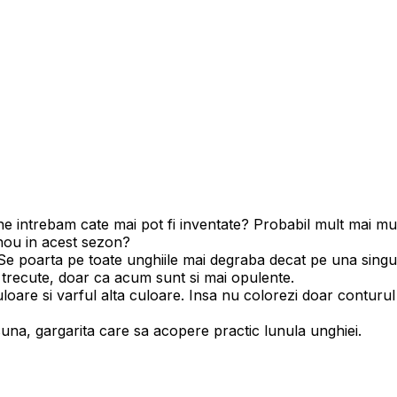
intrebam cate mai pot fi inventate? Probabil mult mai multe
 nou in acest sezon?
el. Se poarta pe toate unghiile mai degraba decat pe una si
ele trecute, doar ca acum sunt si mai opulente.
oare si varful alta culoare. Insa nu colorezi doar conturul u
suna, gargarita care sa acopere practic lunula unghiei.