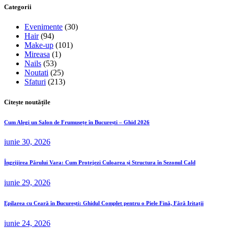
Categorii
Evenimente
(30)
Hair
(94)
Make-up
(101)
Mireasa
(1)
Nails
(53)
Noutati
(25)
Sfaturi
(213)
Citește noutățile
Cum Alegi un Salon de Frumusețe în București – Ghid 2026
iunie 30, 2026
Îngrijirea Părului Vara: Cum Protejezi Culoarea și Structura în Sezonul Cald
iunie 29, 2026
Epilarea cu Ceară în București: Ghidul Complet pentru o Piele Fină, Fără Iritații
iunie 24, 2026