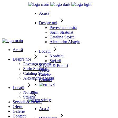
Acasă
Despre noi
Povestea noastra
Sorin Stratulat
Catalina Stoica
Alexandru Abagiu
Acasă
Locații
Nordului
Despre noi
Stejarii
Povestea noastra
Servicii & Preturi
Sorin Stratulat
Oferte
Catalina Stoica
Galerie
Alexandru Abagiu
Contact
Locații
Nordului
Stejarii
Servicii & Preturi
Oferte
Acasă
Galerie
Contact