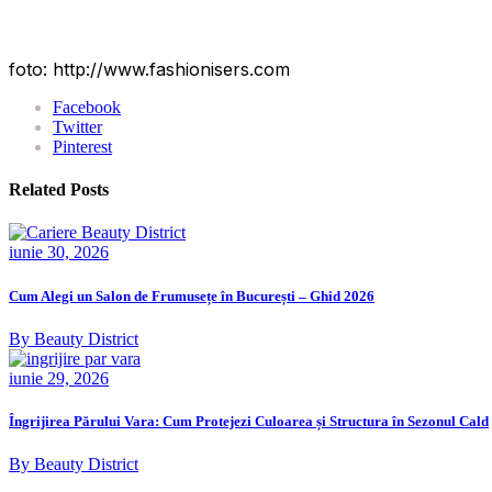
foto: http://www.fashionisers.com
Facebook
Twitter
Pinterest
Related Posts
iunie 30, 2026
Cum Alegi un Salon de Frumusețe în București – Ghid 2026
By Beauty District
iunie 29, 2026
Îngrijirea Părului Vara: Cum Protejezi Culoarea și Structura în Sezonul Cald
By Beauty District