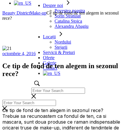
Despre noi
Povestea noastra
Beauty District
Make-up
Ce tip de fond de ten alegem in sezonul
Sorin Stratulat
rece?
Catalina Stoica
Alexandru Abagiu
Locații
Nordului
Stejarii
Servicii & Preturi
octombrie 4, 2016
Oferte
Galerie
Ce tip de fond de ten alegem in sezonul
Contact
rece?
Ce tip de fond de ten alegem in sezonul rece?
Trebuie sa recunoastem ca fondul de ten, ca si
mascara, sunt doua produse ce raman indispensabile
oricarei truse de make-up, indiferent de tendintele de