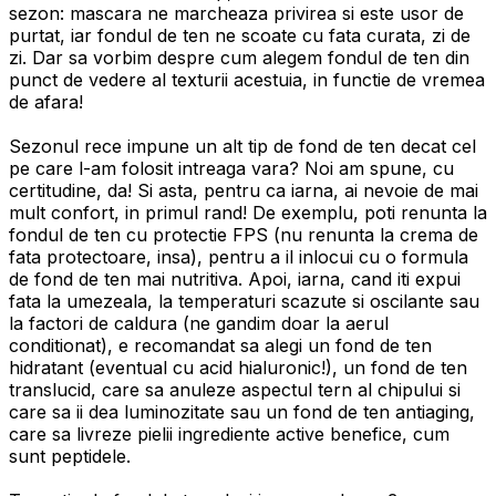
sezon: mascara ne marcheaza privirea si este usor de
purtat, iar fondul de ten ne scoate cu fata curata, zi de
zi. Dar sa vorbim despre cum alegem fondul de ten din
punct de vedere al texturii acestuia, in functie de vremea
de afara!
Sezonul rece impune un alt tip de fond de ten decat cel
pe care l-am folosit intreaga vara? Noi am spune, cu
certitudine, da! Si asta, pentru ca iarna, ai nevoie de mai
mult confort, in primul rand! De exemplu, poti renunta la
fondul de ten cu protectie FPS (nu renunta la crema de
fata protectoare, insa), pentru a il inlocui cu o formula
de fond de ten mai nutritiva. Apoi, iarna, cand iti expui
fata la umezeala, la temperaturi scazute si oscilante sau
la factori de caldura (ne gandim doar la aerul
conditionat), e recomandat sa alegi un fond de ten
hidratant (eventual cu acid hialuronic!), un fond de ten
translucid, care sa anuleze aspectul tern al chipului si
care sa ii dea luminozitate sau un fond de ten antiaging,
care sa livreze pielii ingrediente active benefice, cum
sunt peptidele.