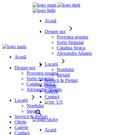
Acasă
Despre noi
Povestea noastra
Sorin Stratulat
Catalina Stoica
Alexandru Abagiu
Acasă
Locații
Despre noi
Nordului
Povestea noastra
Stejarii
Sorin Stratulat
Servicii & Preturi
Catalina Stoica
Oferte
Alexandru Abagiu
Galerie
Contact
Locații
Nordului
Stejarii
Servicii & Preturi
Oferte
Galerie
Acasă
Contact