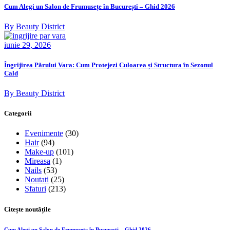
Cum Alegi un Salon de Frumusețe în București – Ghid 2026
By Beauty District
iunie 29, 2026
Îngrijirea Părului Vara: Cum Protejezi Culoarea și Structura în Sezonul
Cald
By Beauty District
Categorii
Evenimente
(30)
Hair
(94)
Make-up
(101)
Mireasa
(1)
Nails
(53)
Noutati
(25)
Sfaturi
(213)
Citește noutățile
Cum Alegi un Salon de Frumusețe în București – Ghid 2026