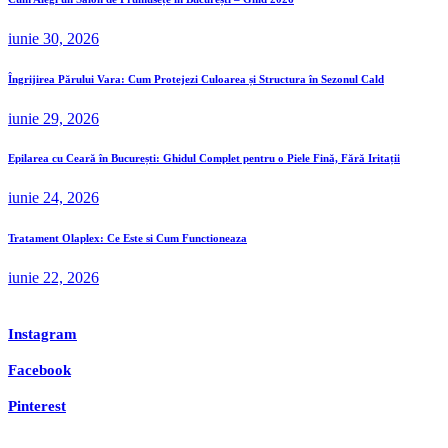
iunie 30, 2026
Îngrijirea Părului Vara: Cum Protejezi Culoarea și Structura în Sezonul Cald
iunie 29, 2026
Epilarea cu Ceară în București: Ghidul Complet pentru o Piele Fină, Fără Iritații
iunie 24, 2026
Tratament Olaplex: Ce Este si Cum Functioneaza
iunie 22, 2026
Instagram
Facebook
Pinterest