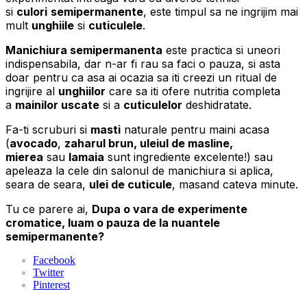
si
culori
semipermanente
, este timpul sa ne ingrijim mai
mult
unghiile
si
cuticulele
.
Manichiura semipermanenta
este practica si uneori
indispensabila, dar n-ar fi rau sa faci o pauza, si asta
doar pentru ca asa ai ocazia sa iti creezi un ritual de
ingrijire al
unghiilor
care sa iti ofere nutritia completa
a
mainilor uscate
si a
cuticulelor
deshidratate.
Fa-ti scruburi si
masti
naturale pentru maini acasa
(
avocado
,
zaharul brun, uleiul de masline,
mierea
sau
lamaia
sunt ingrediente excelente!) sau
apeleaza la cele din salonul de manichiura si aplica,
seara de seara,
ulei de cuticule
, masand cateva minute.
Tu ce parere ai,
Dupa o vara de experimente
cromatice, luam o pauza de la nuantele
semipermanente?
Facebook
Twitter
Pinterest