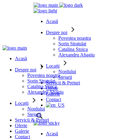
Acasă
Despre noi
Povestea noastra
Sorin Stratulat
Catalina Stoica
Alexandru Abagiu
Acasă
Locații
Despre noi
Nordului
Povestea noastra
Stejarii
Sorin Stratulat
Servicii & Preturi
Catalina Stoica
Oferte
Alexandru Abagiu
Galerie
Contact
Locații
Nordului
Stejarii
Servicii & Preturi
Oferte
Galerie
Acasă
Contact