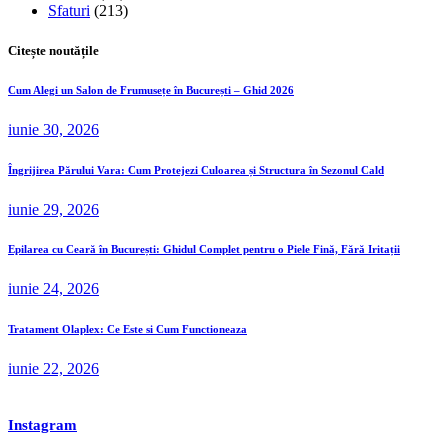
Sfaturi
(213)
Citește noutățile
Cum Alegi un Salon de Frumusețe în București – Ghid 2026
iunie 30, 2026
Îngrijirea Părului Vara: Cum Protejezi Culoarea și Structura în Sezonul Cald
iunie 29, 2026
Epilarea cu Ceară în București: Ghidul Complet pentru o Piele Fină, Fără Iritații
iunie 24, 2026
Tratament Olaplex: Ce Este si Cum Functioneaza
iunie 22, 2026
Instagram