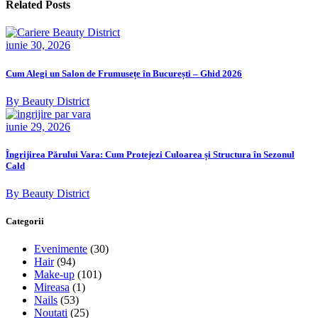
Related Posts
iunie 30, 2026
Cum Alegi un Salon de Frumusețe în București – Ghid 2026
By Beauty District
iunie 29, 2026
Îngrijirea Părului Vara: Cum Protejezi Culoarea și Structura în Sezonul
Cald
By Beauty District
Categorii
Evenimente
(30)
Hair
(94)
Make-up
(101)
Mireasa
(1)
Nails
(53)
Noutati
(25)