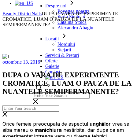
Despre noi
Povestea noastra
Beauty District
Nails
DUPA O VARA DE EXPERIMENTE
Sorin Stratulat
CROMATICE, LUAM O PAUZA DE LA NUANTELE
Catalina Stoica
SEMIPERMANENTE?
Alexandru Abagiu
Locații
Nordului
Stejarii
Servicii & Preturi
Oferte
octombrie 13, 2016
Galerie
Contact
DUPA O VARA DE EXPERIMENTE
CROMATICE, LUAM O PAUZA DE LA
NUANTELE SEMIPERMANENTE?
Orice femeie preocupata de aspectul
unghiilor
vrea sa
aiba mereu o
manichiura
nestirbita, dar dupa ce am
experimentat intreaga vara cu diverse tehnici