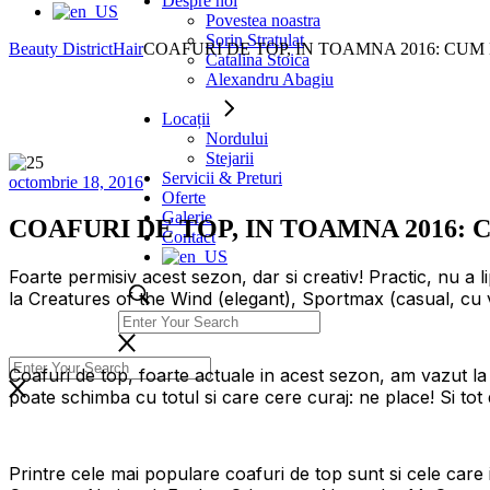
Despre noi
Povestea noastra
Sorin Stratulat
Beauty District
Hair
COAFURI DE TOP, IN TOAMNA 2016: CU
Catalina Stoica
Alexandru Abagiu
Locații
Nordului
Stejarii
Servicii & Preturi
octombrie 18, 2016
Oferte
Galerie
COAFURI DE TOP, IN TOAMNA 2016:
Contact
Foarte permisiv acest sezon, dar si creativ! Practic, nu a 
la Creatures of the Wind (elegant), Sportmax (casual, cu va
Coafuri de top, foarte actuale in acest sezon, am vazut 
poate schimba cu totul si care cere curaj: ne place! Si tot 
Printre cele mai populare coafuri de top sunt si cele car