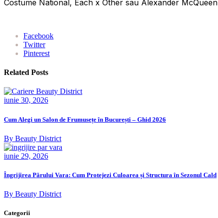
Costume National, Each x Other sau Alexander McQueen (c
Facebook
Twitter
Pinterest
Related Posts
iunie 30, 2026
Cum Alegi un Salon de Frumusețe în București – Ghid 2026
By Beauty District
iunie 29, 2026
Îngrijirea Părului Vara: Cum Protejezi Culoarea și Structura în Sezonul Cald
By Beauty District
Categorii