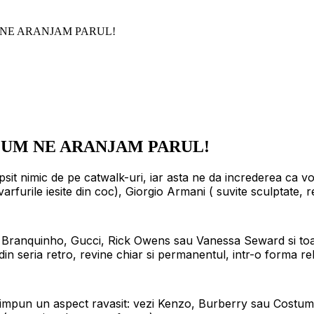
M NE ARANJAM PARUL!
 CUM NE ARANJAM PARUL!
lipsit nimic de pe catwalk-uri, iar asta ne da increderea ca
rfurile iesite din coc), Giorgio Armani ( suvite sculptate, r
la Branquinho, Gucci, Rick Owens sau Vanessa Seward si toa
din seria retro, revine chiar si permanentul, intr-o forma re
e impun un aspect ravasit: vezi Kenzo, Burberry sau Costume