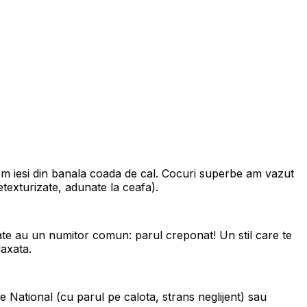
 vom iesi din banala coada de cal. Cocuri superbe am vazut
etexturizate, adunate la ceafa).
te au un numitor comun: parul creponat! Un stil care te
laxata.
 National (cu parul pe calota, strans neglijent) sau