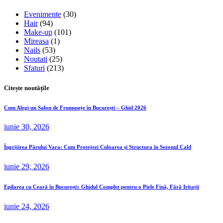
Evenimente
(30)
Hair
(94)
Make-up
(101)
Mireasa
(1)
Nails
(53)
Noutati
(25)
Sfaturi
(213)
Citește noutățile
Cum Alegi un Salon de Frumusețe în București – Ghid 2026
iunie 30, 2026
Îngrijirea Părului Vara: Cum Protejezi Culoarea și Structura în Sezonul Cald
iunie 29, 2026
Epilarea cu Ceară în București: Ghidul Complet pentru o Piele Fină, Fără Iritații
iunie 24, 2026