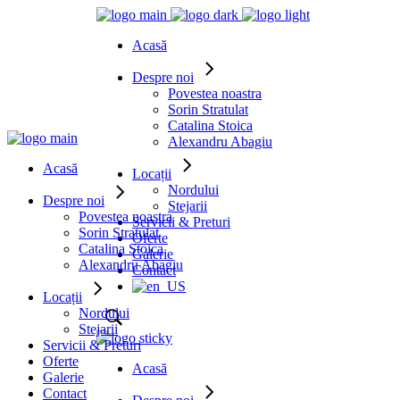
Acasă
Despre noi
Povestea noastra
Sorin Stratulat
Catalina Stoica
Alexandru Abagiu
Acasă
Locații
Nordului
Despre noi
Stejarii
Povestea noastra
Servicii & Preturi
Sorin Stratulat
Oferte
Catalina Stoica
Galerie
Alexandru Abagiu
Contact
Locații
Nordului
Stejarii
Servicii & Preturi
Oferte
Acasă
Galerie
Contact