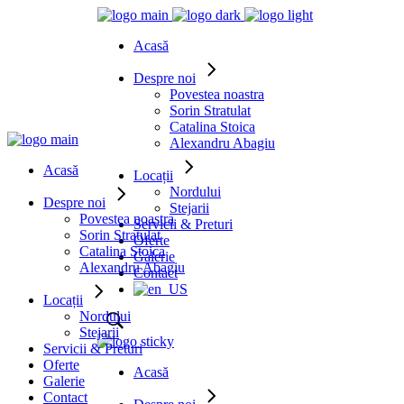
Acasă
Despre noi
Povestea noastra
Sorin Stratulat
Catalina Stoica
Alexandru Abagiu
Acasă
Locații
Nordului
Despre noi
Stejarii
Povestea noastra
Servicii & Preturi
Sorin Stratulat
Oferte
Catalina Stoica
Galerie
Alexandru Abagiu
Contact
Locații
Nordului
Stejarii
Servicii & Preturi
Oferte
Acasă
Galerie
Contact