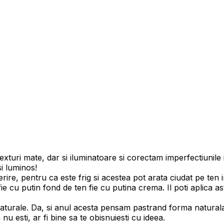
texturi mate, dar si iluminatoare si corectam imperfectiunile
i luminos!
re, pentru ca este frig si acestea pot arata ciudat pe ten in
e cu putin fond de ten fie cu putina crema. Il poti aplica as
turale. Da, si anul acesta pensam pastrand forma naturala
 esti, ar fi bine sa te obisnuiesti cu ideea.