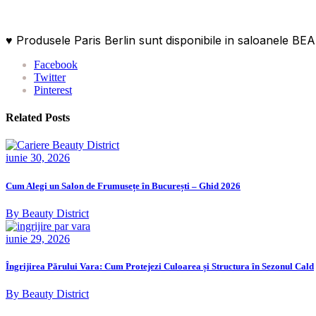
♥ Produsele Paris Berlin sunt disponibile in saloanele 
Facebook
Twitter
Pinterest
Related Posts
iunie 30, 2026
Cum Alegi un Salon de Frumusețe în București – Ghid 2026
By Beauty District
iunie 29, 2026
Îngrijirea Părului Vara: Cum Protejezi Culoarea și Structura în Sezonul Cald
By Beauty District