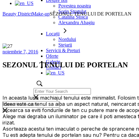
Despre noi
Povestea noastra
Sorin Stratulat
Beauty District
Make-up
SEZONUL TENULUI DE PORTELAN
Catalina Stoica
Alexandru Abagiu
Locații
Nordului
Stejarii
Servicii & Preturi
noiembrie 7, 2016
Oferte
Galerie
SEZONUL TENULUI DE PORTELAN
Contact
In aceasta luna machiajul tenului este minimalist. Folosim 
Ideea este ca tenul sa aiba un aspect natural, neincarcat s
Incearca sa eviti fondurile de ten cu putere mare de acoperi
Alege mai degraba un iluminator pe care il poti amesteca fi
irizat.
Asorteaza acestui ten imaculat o pereche de sprancene na
Tu esti adepta tenului de portelan sau nu? Pentru ca daca nu