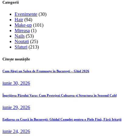
Categorii
Evenimente
(30)
Hair
(94)
Make-up
(101)
Mireasa
(1)
Nails
(53)
Noutati
(25)
Sfaturi
(213)
Citește noutățile
Cum Alegi un Salon de Frumusețe în București – Ghid 2026
iunie 30, 2026
Îngrijirea Părului Vara: Cum Protejezi Culoarea și Structura în Sezonul Cald
iunie 29, 2026
Epilarea cu Ceară în București: Ghidul Complet pentru o Piele Fină, Fără Iritații
iunie 24, 2026