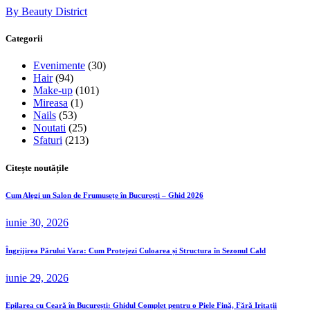
By Beauty District
Categorii
Evenimente
(30)
Hair
(94)
Make-up
(101)
Mireasa
(1)
Nails
(53)
Noutati
(25)
Sfaturi
(213)
Citește noutățile
Cum Alegi un Salon de Frumusețe în București – Ghid 2026
iunie 30, 2026
Îngrijirea Părului Vara: Cum Protejezi Culoarea și Structura în Sezonul Cald
iunie 29, 2026
Epilarea cu Ceară în București: Ghidul Complet pentru o Piele Fină, Fără Iritații