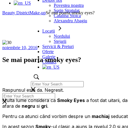
Despre noi
Povestea noastra
Sorin Stratulat
Beauty District
Make-up
Se mai poarta smoky eyes?
Catalina Stoica
Alexandru Abagiu
Locații
Nordului
Stejarii
Servicii & Preturi
noiembrie 10, 2016
Oferte
Galerie
Se mai poarta smoky eyes?
Contact
Raspunsul este da. Negresit.
Multa lume considera ca
Smoky Eyes
a fost dat uitarii, 
afara de
negru
si
gri
.
Pentru ca atunci când vorbim despre un
machiaj
seducat
In acest sezon
Smoky
-ul clasic a ajuns la nivelul 2.0 si ar