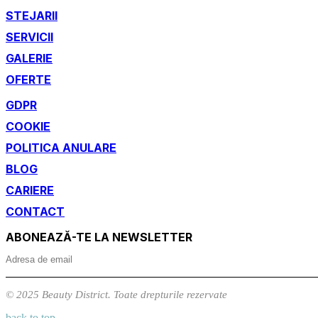
STEJARII
SERVICII
GALERIE
OFERTE
GDPR
COOKIE
POLITICA ANULARE
BLOG
CARIERE
CONTACT
ABONEAZĂ-TE LA NEWSLETTER
© 2025 Beauty District. Toate drepturile rezervate
back to top