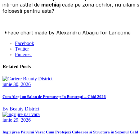
intr-un astfel de
machiaj
cade pe zona ochilor, nu uitam 
folosesti pentriu asta?
*Face chart made by Alexandru Abagiu for Lancome
Facebook
Twitter
Pinterest
Related Posts
iunie 30, 2026
Cum Alegi un Salon de Frumusețe în București – Ghid 2026
By Beauty District
iunie 29, 2026
Îngrijirea Părului Vara: Cum Protejezi Culoarea și Structura în Sezonul Cald