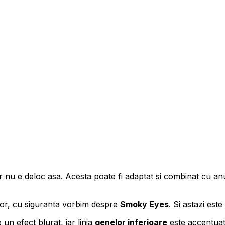
dar nu e deloc asa. Acesta poate fi adaptat si combinat cu anu
or, cu siguranta vorbim despre
Smoky Eyes
. Si astazi est
e un efect blurat, iar linia
genelor inferioare
este accentuat