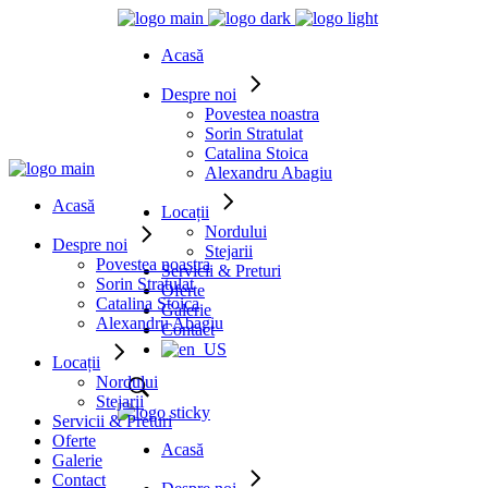
Acasă
Despre noi
Povestea noastra
Sorin Stratulat
Catalina Stoica
Alexandru Abagiu
Acasă
Locații
Nordului
Despre noi
Stejarii
Povestea noastra
Servicii & Preturi
Sorin Stratulat
Oferte
Catalina Stoica
Galerie
Alexandru Abagiu
Contact
Locații
Nordului
Stejarii
Servicii & Preturi
Oferte
Acasă
Galerie
Contact