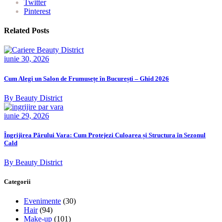
Twitter
Pinterest
Related Posts
iunie 30, 2026
Cum Alegi un Salon de Frumusețe în București – Ghid 2026
By Beauty District
iunie 29, 2026
Îngrijirea Părului Vara: Cum Protejezi Culoarea și Structura în Sezonul
Cald
By Beauty District
Categorii
Evenimente
(30)
Hair
(94)
Make-up
(101)