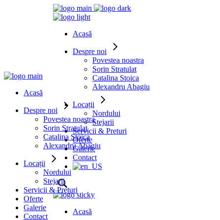
Acasă
Despre noi
Povestea noastra
Sorin Stratulat
Catalina Stoica
Alexandru Abagiu
Acasă
Locații
Despre noi
Nordului
Povestea noastra
Stejarii
Sorin Stratulat
Servicii & Preturi
Catalina Stoica
Oferte
Alexandru Abagiu
Galerie
Contact
Locații
Nordului
Stejarii
Servicii & Preturi
Oferte
Galerie
Acasă
Contact