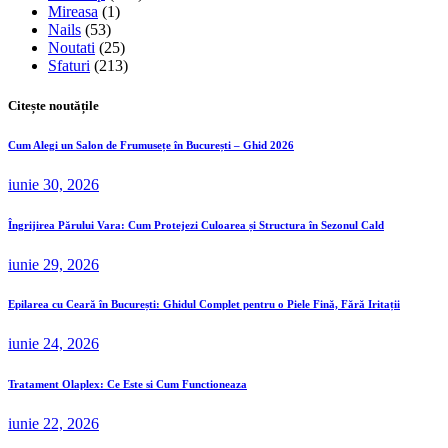
Mireasa
(1)
Nails
(53)
Noutati
(25)
Sfaturi
(213)
Citește noutățile
Cum Alegi un Salon de Frumusețe în București – Ghid 2026
iunie 30, 2026
Îngrijirea Părului Vara: Cum Protejezi Culoarea și Structura în Sezonul Cald
iunie 29, 2026
Epilarea cu Ceară în București: Ghidul Complet pentru o Piele Fină, Fără Iritații
iunie 24, 2026
Tratament Olaplex: Ce Este si Cum Functioneaza
iunie 22, 2026