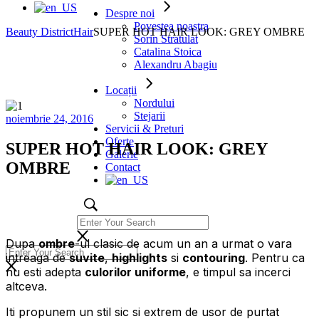
Despre noi
Povestea noastra
Beauty District
Hair
SUPER HOT HAIR LOOK: GREY OMBRE
Sorin Stratulat
Catalina Stoica
Alexandru Abagiu
Locații
Nordului
Stejarii
noiembrie 24, 2016
Servicii & Preturi
Oferte
SUPER HOT HAIR LOOK: GREY
Galerie
OMBRE
Contact
Dupa
ombre
-ul clasic de acum un an a urmat o vara
intreaga de
suvite
,
highlights
si
contouring
. Pentru ca
nu esti adepta
culorilor uniforme
, e timpul sa incerci
altceva.
Iti propunem un stil sic si extrem de usor de purtat