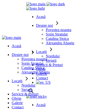
Acasă
Despre noi
Povestea noastra
Sorin Stratulat
Catalina Stoica
Alexandru Abagiu
Acasă
Locații
Despre noi
Nordului
Povestea noastra
Stejarii
Sorin Stratulat
Servicii & Preturi
Catalina Stoica
Oferte
Alexandru Abagiu
Galerie
Contact
Locații
Nordului
Stejarii
Servicii & Preturi
Oferte
Galerie
Acasă
Contact