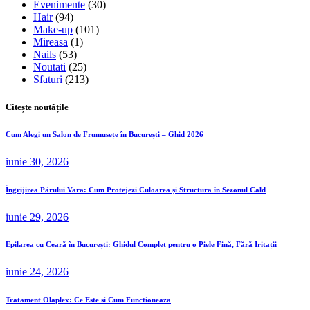
Evenimente
(30)
Hair
(94)
Make-up
(101)
Mireasa
(1)
Nails
(53)
Noutati
(25)
Sfaturi
(213)
Citește noutățile
Cum Alegi un Salon de Frumusețe în București – Ghid 2026
iunie 30, 2026
Îngrijirea Părului Vara: Cum Protejezi Culoarea și Structura în Sezonul Cald
iunie 29, 2026
Epilarea cu Ceară în București: Ghidul Complet pentru o Piele Fină, Fără Iritații
iunie 24, 2026
Tratament Olaplex: Ce Este si Cum Functioneaza