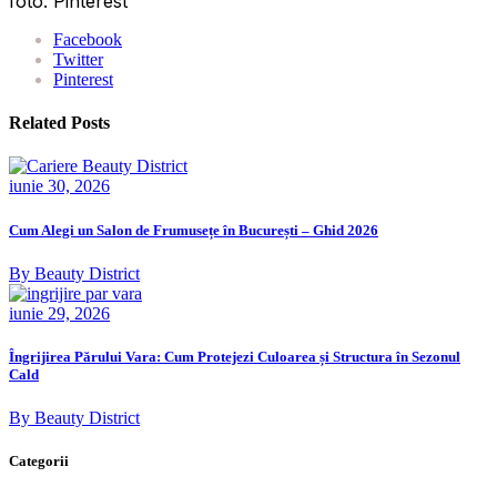
foto: Pinterest
Facebook
Twitter
Pinterest
Related Posts
iunie 30, 2026
Cum Alegi un Salon de Frumusețe în București – Ghid 2026
By Beauty District
iunie 29, 2026
Îngrijirea Părului Vara: Cum Protejezi Culoarea și Structura în Sezonul
Cald
By Beauty District
Categorii