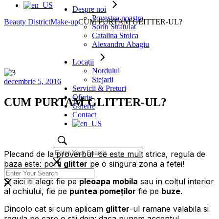
Despre noi
Povestea noastra
Beauty District
Make-up
CUM PURTAM GLITTER-UL?
Sorin Stratulat
Catalina Stoica
Alexandru Abagiu
Locații
Nordului
Stejarii
decembrie 5, 2016
Servicii & Preturi
Oferte
CUM PURTAM GLITTER-UL?
Galerie
Contact
Plecand de la proverbul ce este mult strica, regula de
baza este: porti
glitter
pe o singura zona a fetei!
Si aici iti alegi: fie pe
pleoapa mobila
sau in colțul interior
al ochiului, fie pe
puntea pomeților
fie pe
buze
.
Dincolo cat si cum aplicam
glitter
-ul ramane valabila si
regula pe care o stii deja: daca punem accentul