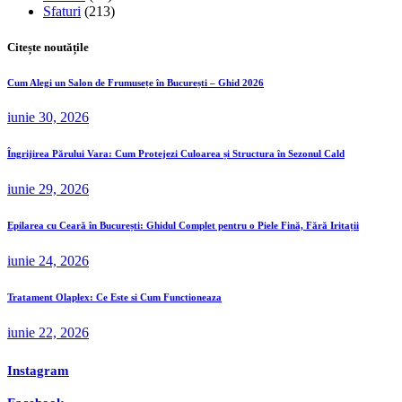
Sfaturi
(213)
Citește noutățile
Cum Alegi un Salon de Frumusețe în București – Ghid 2026
iunie 30, 2026
Îngrijirea Părului Vara: Cum Protejezi Culoarea și Structura în Sezonul Cald
iunie 29, 2026
Epilarea cu Ceară în București: Ghidul Complet pentru o Piele Fină, Fără Iritații
iunie 24, 2026
Tratament Olaplex: Ce Este si Cum Functioneaza
iunie 22, 2026
Instagram