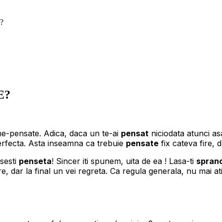
?
E?
e-pensate. Adica, daca un te-ai
pensat
niciodata atunci asa
perfecta. Asta inseamna ca trebuie
pensate
fix cateva fire, 
osesti
penseta
! Sincer iti spunem, uita de ea ! Lasa-ti
spran
re, dar la final un vei regreta. Ca regula generala, nu mai a