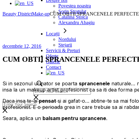
Despre noi
Povestea noastra
Sorin Stratulat
Beauty District
Make-up
CUM OBTII SPRANCENELE PERFECTE
Catalina Stoica
Alexandru Abagiu
Locații
Nordului
Stejarii
decembrie 12, 2016
Servicii & Preturi
Oferte
CUM OBTII SPRANCENELE PERFECT
Galerie
Contact
Si in sezonul urmator se poarta
sprancenele
naturale… n
insa la un makeup artist profesionist ca sa iti dea forma 
Daca insa te-ai
pensat
si ai gafat-o… abtine-te sa mai fol
profesionist. E o perioada grea in care trebuie sa ai rabda
Seara, aplica un
balsam pentru sprancene
.