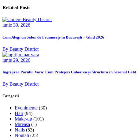
Related Posts
iunie 30, 2026
Cum Alegi un Salon de Frumusețe în București – Ghid 2026
By Beauty District
iunie 29, 2026
Îngrijirea Părului Vara: Cum Protejezi Culoarea și Structura în Sezonul Cald
By Beauty District
Categorii
Evenimente
(30)
Hair
(94)
Make-up
(101)
Mireasa
(1)
Nails
(53)
Noutati
(25)