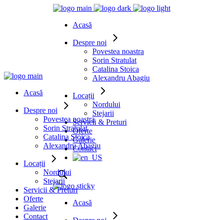
Acasă
Despre noi
Povestea noastra
Sorin Stratulat
Catalina Stoica
Alexandru Abagiu
Acasă
Locații
Nordului
Despre noi
Stejarii
Povestea noastra
Servicii & Preturi
Sorin Stratulat
Oferte
Catalina Stoica
Galerie
Alexandru Abagiu
Contact
Locații
Nordului
Stejarii
Servicii & Preturi
Oferte
Acasă
Galerie
Contact