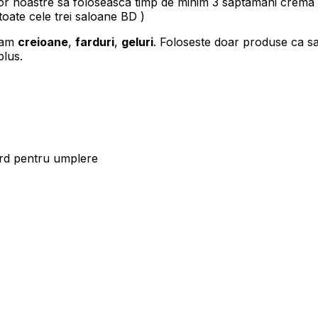
or noastre sa foloseasca timp de minim 3 saptamani crema d
 toate cele trei saloane BD )
ndam
creioane
,
farduri
,
geluri
. Foloseste doar produse ca sa 
plus.
ard pentru umplere