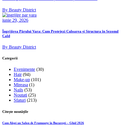
By Beauty District
iunie 29, 2026
Îngrijirea Părului Vara: Cum Protejezi Culoarea și Structura în Sezonul
Cald
By Beauty District
Categorii
Evenimente
(30)
Hair
(94)
Make-up
(101)
Mireasa
(1)
Nails
(53)
Noutati
(25)
Sfaturi
(213)
Citește noutățile
Cum Alegi un Salon de Frumusețe în București – Ghid 2026