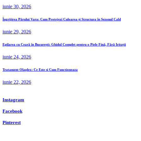
iunie 30, 2026
Îngrijirea Părului Vara: Cum Protejezi Culoarea și Structura în Sezonul Cald
iunie 29, 2026
Epilarea cu Ceară în București: Ghidul Complet pentru o Piele Fină, Fără Iritații
iunie 24, 2026
Tratament Olaplex: Ce Este si Cum Functioneaza
iunie 22, 2026
Instagram
Facebook
Pinterest