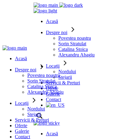
Acasă
Despre noi
Povestea noastra
Sorin Stratulat
Catalina Stoica
Alexandru Abagiu
Acasă
Locații
Despre noi
Nordului
Povestea noastra
Stejarii
Sorin Stratulat
Servicii & Preturi
Catalina Stoica
Oferte
Alexandru Abagiu
Galerie
Contact
Locații
Nordului
Stejarii
Servicii & Preturi
Oferte
Galerie
Acasă
Contact