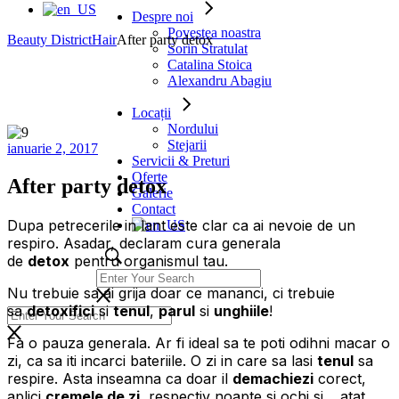
Despre noi
Povestea noastra
Beauty District
Hair
After party detox
Sorin Stratulat
Catalina Stoica
Alexandru Abagiu
Locații
Nordului
Stejarii
ianuarie 2, 2017
Servicii & Preturi
Oferte
After party detox
Galerie
Contact
Dupa petrecerile in lant este clar ca ai nevoie de un
respiro. Asadar, declaram cura generala
de
detox
pentru organismul tau.
Nu trebuie sa ai grija doar ce mananci, ci trebuie
sa
detoxifici
si
tenul
,
parul
si
unghiile
!
Fa o pauza generala. Ar fi ideal sa te poti odihni macar o
zi, ca sa iti incarci bateriile. O zi in care sa lasi
tenul
sa
respire. Asta inseamna ca doar il
demachiezi
corect,
aplici
cremele de zi
, respectiv noapte si ochi si… atat.