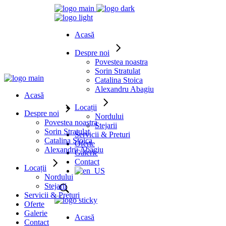
Acasă
Despre noi
Povestea noastra
Sorin Stratulat
Catalina Stoica
Alexandru Abagiu
Acasă
Locații
Despre noi
Nordului
Povestea noastra
Stejarii
Sorin Stratulat
Servicii & Preturi
Catalina Stoica
Oferte
Alexandru Abagiu
Galerie
Contact
Locații
Nordului
Stejarii
Servicii & Preturi
Oferte
Galerie
Acasă
Contact