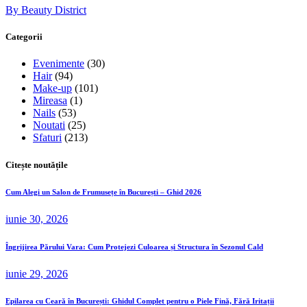
By Beauty District
Categorii
Evenimente
(30)
Hair
(94)
Make-up
(101)
Mireasa
(1)
Nails
(53)
Noutati
(25)
Sfaturi
(213)
Citește noutățile
Cum Alegi un Salon de Frumusețe în București – Ghid 2026
iunie 30, 2026
Îngrijirea Părului Vara: Cum Protejezi Culoarea și Structura în Sezonul Cald
iunie 29, 2026
Epilarea cu Ceară în București: Ghidul Complet pentru o Piele Fină, Fără Iritații