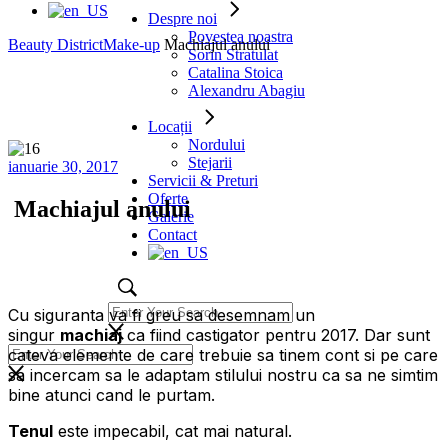
Despre noi
Povestea noastra
Beauty District
Make-up
Machiajul anului
Sorin Stratulat
Catalina Stoica
Alexandru Abagiu
Locații
Nordului
Stejarii
ianuarie 30, 2017
Servicii & Preturi
Oferte
Machiajul anului
Galerie
Contact
Cu siguranta va fi greu sa desemnam un
singur
machiaj
ca fiind castigator pentru 2017. Dar sunt
cateva elemente de care trebuie sa tinem cont si pe care
sa incercam sa le adaptam stilului nostru ca sa ne simtim
bine atunci cand le purtam.
Tenul
este impecabil, cat mai natural.