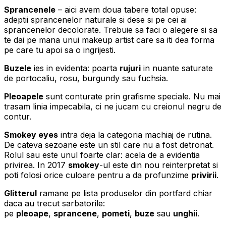
Sprancenele
– aici avem doua tabere total opuse:
adeptii sprancenelor naturale si dese si pe cei ai
sprancenelor decolorate. Trebuie sa faci o alegere si sa
te dai pe mana unui makeup artist care sa iti dea forma
pe care tu apoi sa o ingrijesti.
Buzele
ies in evidenta: poarta
rujuri
in nuante saturate
de portocaliu, rosu, burgundy sau fuchsia.
Pleoapele
sunt conturate prin grafisme speciale. Nu mai
trasam linia impecabila, ci ne jucam cu creionul negru de
contur.
Smokey eyes
intra deja la categoria machiaj de rutina.
De cateva sezoane este un stil care nu a fost detronat.
Rolul sau este unul foarte clar: acela de a evidentia
privirea. In 2017
smokey
-ul este din nou reinterpretat si
poti folosi orice culoare pentru a da profunzime
privirii
.
Glitterul
ramane pe lista produselor din portfard chiar
daca au trecut sarbatorile:
pe
pleoape
,
sprancene
,
pometi
,
buze
sau
unghii
.