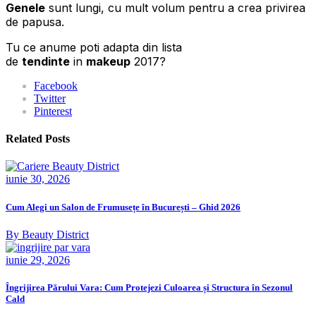
Genele
sunt lungi, cu mult volum pentru a crea privirea
de papusa.
Tu ce anume poti adapta din lista
de
tendinte
in
makeup
2017?
Facebook
Twitter
Pinterest
Related Posts
iunie 30, 2026
Cum Alegi un Salon de Frumusețe în București – Ghid 2026
By Beauty District
iunie 29, 2026
Îngrijirea Părului Vara: Cum Protejezi Culoarea și Structura în Sezonul
Cald