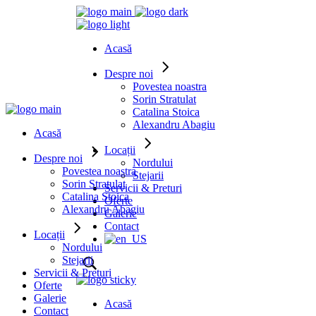
Acasă
Despre noi
Povestea noastra
Sorin Stratulat
Catalina Stoica
Alexandru Abagiu
Acasă
Locații
Despre noi
Nordului
Povestea noastra
Stejarii
Sorin Stratulat
Servicii & Preturi
Catalina Stoica
Oferte
Alexandru Abagiu
Galerie
Contact
Locații
Nordului
Stejarii
Servicii & Preturi
Oferte
Galerie
Acasă
Contact