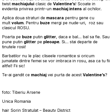
twist
machiajului
clasic de
Valentine’s
! Scoate in
evidenta privirea printr-un
machiaj intens
al ochilor.
Aplica doua straturi de
mascara
pentru gene cu
mult
volum
. Pentru
buze
mergi pe nude-uri, roz sau
clasicul ROSU.
Poarta pe
buze
putin
glitter
, daca e bal… bal sa fie. Sau
pune putin
glitter
pe
pleoape
. Si… stai departe de
tinutele rosii!
Barbatilor nu le plac cliseele romantice si oricum
jumatate dintre femei se vor imbraca in rosu, asa ca tu fii
altfel! Fii sic!
Te-ai gandit ce
machiaj
vei purta de acest
Valentine’s
?
foto: Tiberiu Arsene
Unica Romania
hair Sorin Stratulat – Beauty District