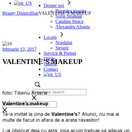
Despre noi
Povestea noastra
Beauty District
Hair
VALENTINE’S MAKEUP
Sorin Stratulat
Catalina Stoica
Alexandru Abagiu
Locații
Nordului
Stejarii
februarie 13, 2017
Servicii & Preturi
Oferte
VALENTINE’S MAKEUP
Galerie
Contact
foto: Tiberiu Arsene
Valentine’s makeup
Te-a invitat la cina de
Valentine’s
? Atunci, nu mai ai
multe de facut in afara de a arata ravasitor!
L-ai obisnuit deja cu asta, insa acum trebuie sa adaugi un