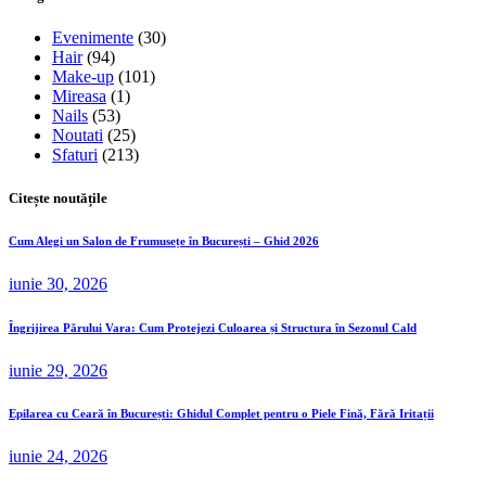
Evenimente
(30)
Hair
(94)
Make-up
(101)
Mireasa
(1)
Nails
(53)
Noutati
(25)
Sfaturi
(213)
Citește noutățile
Cum Alegi un Salon de Frumusețe în București – Ghid 2026
iunie 30, 2026
Îngrijirea Părului Vara: Cum Protejezi Culoarea și Structura în Sezonul Cald
iunie 29, 2026
Epilarea cu Ceară în București: Ghidul Complet pentru o Piele Fină, Fără Iritații
iunie 24, 2026