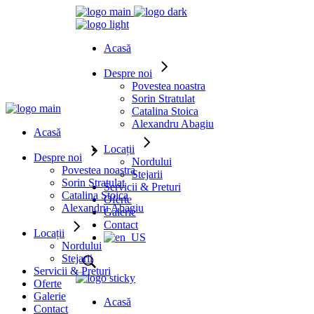
Acasă
Despre noi
Povestea noastra
Sorin Stratulat
Catalina Stoica
Alexandru Abagiu
Acasă
Locații
Despre noi
Nordului
Povestea noastra
Stejarii
Sorin Stratulat
Servicii & Preturi
Catalina Stoica
Oferte
Alexandru Abagiu
Galerie
Contact
Locații
Nordului
Stejarii
Servicii & Preturi
Oferte
Galerie
Acasă
Contact