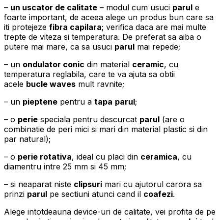
–
un uscator de calitate
– modul cum usuci
parul
e
foarte important, de aceea alege un produs bun care sa
iti protejeze
fibra capilara
; verifica daca are mai multe
trepte de viteza si temperatura. De preferat sa aiba o
putere mai mare, ca sa usuci
parul
mai repede;
– un
ondulator conic
din material
ceramic
, cu
temperatura reglabila, care te va ajuta sa obtii
acele
bucle waves
mult ravnite;
– un
pieptene
pentru a
tapa
parul
;
– o
perie
speciala pentru descurcat
parul
(are o
combinatie de peri mici si mari din material plastic si din
par natural);
– o
perie rotativa
, ideal cu placi din
ceramica
, cu
diamentru intre 25 mm si 45 mm;
– si neaparat niste
clipsuri
mari cu ajutorul carora sa
prinzi
parul
pe sectiuni atunci cand il
coafezi
.
Alege intotdeauna device-uri de calitate, vei profita de pe