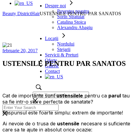
Despre noi
Povestea noastra
Beauty District
Hair
USTENSILE PENTRU PAR SANATOS
Sorin Stratulat
Catalina Stoica
Alexandru Abagiu
Locații
Nordului
Stejarii
februarie 20, 2017
Servicii & Preturi
Oferte
USTENSILE PENTRU PAR SANATOS
Galerie
Contact
Cat de importante sunt
ustensilele
pentru ca
parul
tau
sa fie intr-o stare perfecta de sanatate?
Raspunsul este foarte simplu: extrem de importante!
Ai nevoie de o trusa de
ustensile
necesare si suficiente
care sa te ajute in absolut orice ocazie: