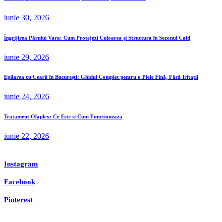
iunie 30, 2026
Îngrijirea Părului Vara: Cum Protejezi Culoarea și Structura în Sezonul Cald
iunie 29, 2026
Epilarea cu Ceară în București: Ghidul Complet pentru o Piele Fină, Fără Iritații
iunie 24, 2026
Tratament Olaplex: Ce Este si Cum Functioneaza
iunie 22, 2026
Instagram
Facebook
Pinterest