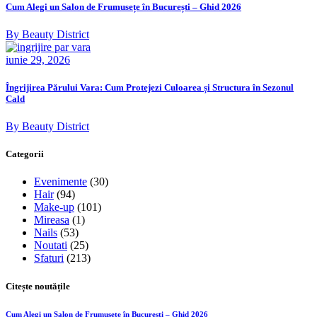
Cum Alegi un Salon de Frumusețe în București – Ghid 2026
By Beauty District
iunie 29, 2026
Îngrijirea Părului Vara: Cum Protejezi Culoarea și Structura în Sezonul
Cald
By Beauty District
Categorii
Evenimente
(30)
Hair
(94)
Make-up
(101)
Mireasa
(1)
Nails
(53)
Noutati
(25)
Sfaturi
(213)
Citește noutățile
Cum Alegi un Salon de Frumusețe în București – Ghid 2026