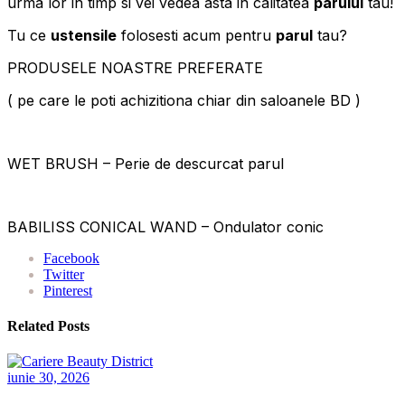
urma lor in timp si vei vedea asta in calitatea
parului
tau!
Tu ce
ustensile
folosesti acum pentru
parul
tau?
PRODUSELE NOASTRE PREFERATE
( pe care le poti achizitiona chiar din saloanele BD )
WET BRUSH – Perie de descurcat parul
BABILISS CONICAL WAND – Ondulator conic
Facebook
Twitter
Pinterest
Related Posts
iunie 30, 2026