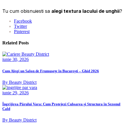
Tu cum obisnuiesti sa
alegi textura lacului de unghii
?
Facebook
Twitter
Pinterest
Related Posts
iunie 30, 2026
Cum Alegi un Salon de Frumusețe în București – Ghid 2026
By Beauty District
iunie 29, 2026
Îngrijirea Părului Vara: Cum Protejezi Culoarea și Structura în Sezonul
Cald
By Beauty District