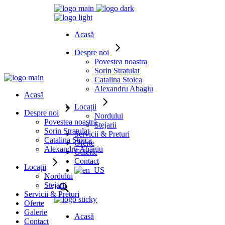
Acasă
Despre noi
Povestea noastra
Sorin Stratulat
Catalina Stoica
Alexandru Abagiu
Acasă
Locații
Despre noi
Nordului
Povestea noastra
Stejarii
Sorin Stratulat
Servicii & Preturi
Catalina Stoica
Oferte
Alexandru Abagiu
Galerie
Contact
Locații
Nordului
Stejarii
Servicii & Preturi
Oferte
Galerie
Acasă
Contact