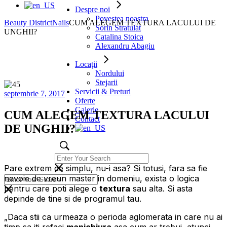
Despre noi
Povestea noastra
Beauty District
Nails
CUM ALEGEM TEXTURA LACULUI DE
Sorin Stratulat
UNGHII?
Catalina Stoica
Alexandru Abagiu
Locații
Nordului
Stejarii
Servicii & Preturi
septembrie 7, 2017
Oferte
Galerie
CUM ALEGEM TEXTURA LACULUI
Contact
DE UNGHII?
Pare extrem de simplu, nu-i asa? Si totusi, fara sa fie
nevoie de vreun master in domeniu, exista o logica
pentru care poti alege o
textura
sau alta. Si asta
depinde de tine si de programul tau.
„Daca stii ca urmeaza o perioda aglomerata in care nu ai
timp sa iti refaci
manichiura
asa cum ar trebui, atunci