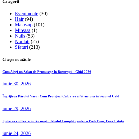
Categorii
Evenimente
(30)
Hair
(94)
Make-up
(101)
Mireasa
(1)
Nails
(53)
Noutati
(25)
Sfaturi
(213)
Citește noutățile
Cum Alegi un Salon de Frumusețe în București – Ghid 2026
iunie 30, 2026
Îngrijirea Părului Vara: Cum Protejezi Culoarea și Structura în Sezonul Cald
iunie 29, 2026
Epilarea cu Ceară în București: Ghidul Complet pentru o Piele Fină, Fără Iritații
iunie 24, 2026