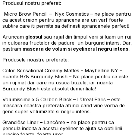
Produsul nostru preferat:
Micro Brow Pencil – Nyx Cosmetics – ne place pentru
ca acest creion pentru sprancene are un varf foarte
subtire care iti permite sa definesti sprancenele perfect!
Aruncam
glossul
sau
rujul
din timpul verii si luam un ruj
in culoarea fructelor de padure, un burgund intens. Dar,
pastram
mascara de volum si eyelinerul negru intens.
Produsele noastre preferate:
Color Sensational Creamy Mattes – Maybelline NY –
nuanta 978 Burgundy Blush – Ne place pentru ca este
un ruj mat dar care nu usuca buzele, iar nuanta
Burgundy Blush este absolut dementiala!
Volumissime x 5 Carbon Black – L’Oreal Paris – este
mascara noastra preferata atunci cand vine vorba de
gene super volumizate si negru intens.
Grandiôse Liner – Lancôme – ne place pentru ca
pensula indoita a acestui eyeliner te ajuta sa obtii linii
precise foarte, foarte usor