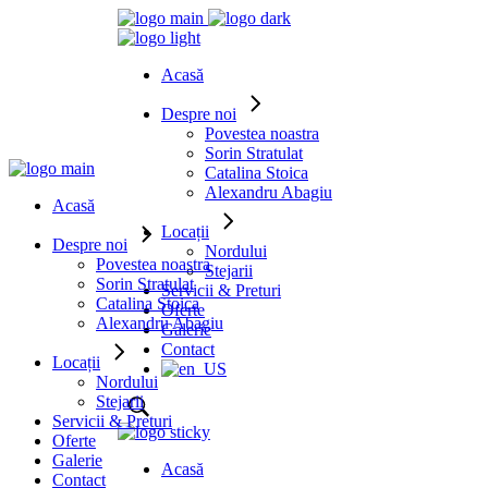
Acasă
Despre noi
Povestea noastra
Sorin Stratulat
Catalina Stoica
Alexandru Abagiu
Acasă
Locații
Despre noi
Nordului
Povestea noastra
Stejarii
Sorin Stratulat
Servicii & Preturi
Catalina Stoica
Oferte
Alexandru Abagiu
Galerie
Contact
Locații
Nordului
Stejarii
Servicii & Preturi
Oferte
Galerie
Acasă
Contact