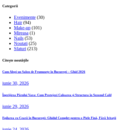
Categorii
Evenimente
(30)
Hair
(94)
Make-up
(101)
Mireasa
(1)
Nails
(53)
Noutati
(25)
Sfaturi
(213)
Citește noutățile
Cum Alegi un Salon de Frumusețe în București – Ghid 2026
iunie 30, 2026
Îngrijirea Părului Vara: Cum Protejezi Culoarea și Structura în Sezonul Cald
iunie 29, 2026
Epilarea cu Ceară în București: Ghidul Complet pentru o Piele Fină, Fără Iritații
iunie 24, 2026