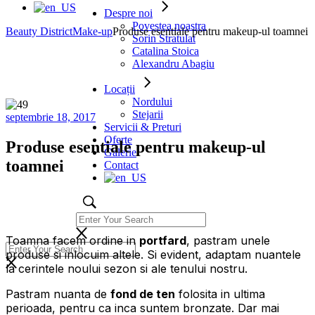
Despre noi
Povestea noastra
Beauty District
Make-up
Produse esentiale pentru makeup-ul toamnei
Sorin Stratulat
Catalina Stoica
Alexandru Abagiu
Locații
Nordului
Stejarii
septembrie 18, 2017
Servicii & Preturi
Oferte
Produse esentiale pentru makeup-ul
Galerie
toamnei
Contact
Toamna facem ordine in
portfard
, pastram unele
produse si inlocuim altele. Si evident, adaptam nuantele
la cerintele noului sezon si ale tenului nostru.
Pastram nuanta de
fond de ten
folosita in ultima
perioada, pentru ca inca suntem bronzate. Dar mai