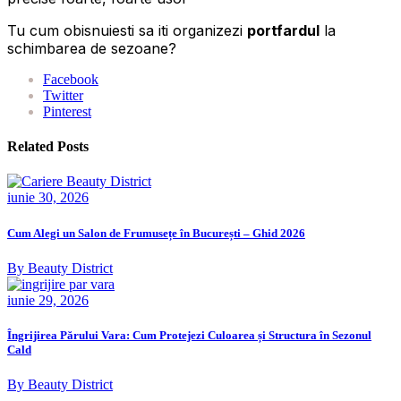
Tu cum obisnuiesti sa iti organizezi
portfardul
la
schimbarea de sezoane?
Facebook
Twitter
Pinterest
Related Posts
iunie 30, 2026
Cum Alegi un Salon de Frumusețe în București – Ghid 2026
By Beauty District
iunie 29, 2026
Îngrijirea Părului Vara: Cum Protejezi Culoarea și Structura în Sezonul
Cald
By Beauty District