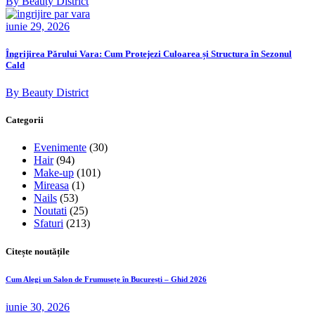
By Beauty District
iunie 29, 2026
Îngrijirea Părului Vara: Cum Protejezi Culoarea și Structura în Sezonul
Cald
By Beauty District
Categorii
Evenimente
(30)
Hair
(94)
Make-up
(101)
Mireasa
(1)
Nails
(53)
Noutati
(25)
Sfaturi
(213)
Citește noutățile
Cum Alegi un Salon de Frumusețe în București – Ghid 2026
iunie 30, 2026