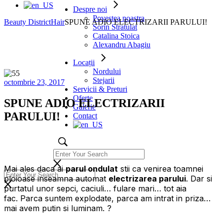
Despre noi
Povestea noastra
Beauty District
Hair
SPUNE ADIO ELECTRIZARII PARULUI!
Sorin Stratulat
Catalina Stoica
Alexandru Abagiu
Locații
Nordului
Stejarii
octombrie 23, 2017
Servicii & Preturi
Oferte
SPUNE ADIO ELECTRIZARII
Galerie
PARULUI!
Contact
Mai ales daca ai
parul ondulat
stii ca venirea toamnei
ploioase inseamna automat
electrizarea parului
. Dar si
purtatul unor sepci, caciuli… fulare mari… tot aia
fac. Parca suntem explodate, parca am intrat in priza…
mai avem putin si luminam. ?