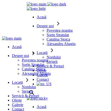
Acasă
Despre noi
Povestea noastra
Sorin Stratulat
Catalina Stoica
Alexandru Abagiu
Acasă
Locații
Despre noi
Nordului
Povestea noastra
Stejarii
Sorin Stratulat
Servicii & Preturi
Catalina Stoica
Oferte
Alexandru Abagiu
Galerie
Contact
Locații
Nordului
Stejarii
Servicii & Preturi
Oferte
Galerie
Acasă
Contact