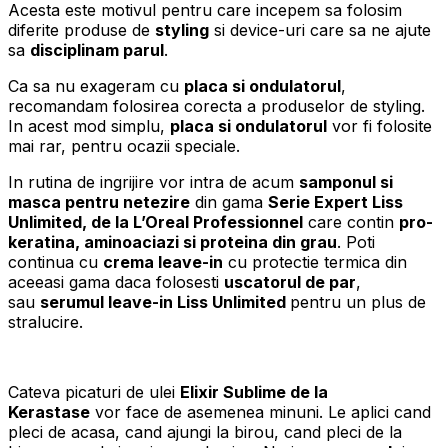
Acesta este motivul pentru care incepem sa folosim
diferite produse de
styling
si device-uri care sa ne ajute
sa
disciplinam parul
.
Ca sa nu exageram cu
placa si ondulatorul
,
recomandam folosirea corecta a produselor de styling.
In acest mod simplu,
placa si ondulatorul
vor fi folosite
mai rar, pentru ocazii speciale.
In rutina de ingrijire vor intra de acum
samponul si
masca pentru netezire
din gama
Serie Expert Liss
Unlimited, de la L’Oreal Professionnel
care contin
pro-
keratina, aminoaciazi si proteina din grau
. Poti
continua cu
crema leave-in
cu protectie termica din
aceeasi gama daca folosesti
uscatorul de par
,
sau
serumul leave-in Liss Unlimited
pentru un plus de
stralucire.
Cateva picaturi de ulei
Elixir Sublime de la
Kerastase
vor face de asemenea minuni. Le aplici cand
pleci de acasa, cand ajungi la birou, cand pleci de la