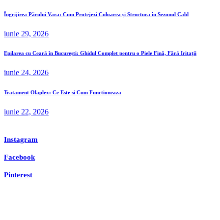
Îngrijirea Părului Vara: Cum Protejezi Culoarea și Structura în Sezonul Cald
iunie 29, 2026
Epilarea cu Ceară în București: Ghidul Complet pentru o Piele Fină, Fără Iritații
iunie 24, 2026
Tratament Olaplex: Ce Este si Cum Functioneaza
iunie 22, 2026
Instagram
Facebook
Pinterest