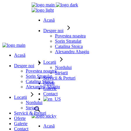
Acasă
Despre noi
Povestea noastra
Sorin Stratulat
Catalina Stoica
Alexandru Abagiu
Acasă
Locații
Despre noi
Nordului
Povestea noastra
Stejarii
Sorin Stratulat
Servicii & Preturi
Catalina Stoica
Oferte
Alexandru Abagiu
Galerie
Contact
Locații
Nordului
Stejarii
Servicii & Preturi
Oferte
Galerie
Acasă
Contact