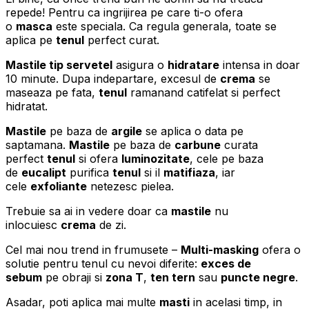
repede! Pentru ca ingrijirea pe care ti-o ofera
o
masca
este speciala. Ca regula generala, toate se
aplica pe
tenul
perfect curat.
Mastile tip servetel
asigura o
hidratare
intensa in doar
10 minute. Dupa indepartare, excesul de
crema
se
maseaza pe fata,
tenul
ramanand catifelat si perfect
hidratat.
Mastile
pe baza de
argile
se aplica o data pe
saptamana.
Mastile
pe baza de
carbune
curata
perfect
tenul
si ofera
luminozitate
, cele pe baza
de
eucalipt
purifica
tenul
si il
matifiaza
, iar
cele
exfoliante
netezesc pielea.
Trebuie sa ai in vedere doar ca
mastile
nu
inlocuiesc
crema
de zi.
Cel mai nou trend in frumusete –
Multi-masking
ofera o
solutie pentru tenul cu nevoi diferite:
exces de
sebum
pe obraji si
zona T
,
ten tern
sau
puncte negre
.
Asadar, poti aplica mai multe
masti
in acelasi timp, in