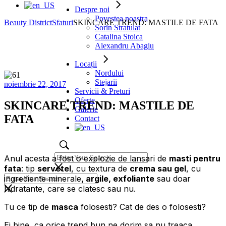
Despre noi
Povestea noastra
Beauty District
Sfaturi
SKINCARE TREND: MASTILE DE FATA
Sorin Stratulat
Catalina Stoica
Alexandru Abagiu
Locații
Nordului
Stejarii
noiembrie 22, 2017
Servicii & Preturi
Oferte
SKINCARE TREND: MASTILE DE
Galerie
FATA
Contact
Anul acesta a fost o explozie de lansari de
masti pentru
fata
: tip
servetel
, cu textura de
crema sau gel
, cu
ingrediente minerale
, argile, exfoliante
sau doar
hidratante, care se clatesc sau nu.
Tu ce tip de
masca
folosesti? Cat de des o folosesti?
Ei bine, ca orice trend bun ne dorim sa nu treaca