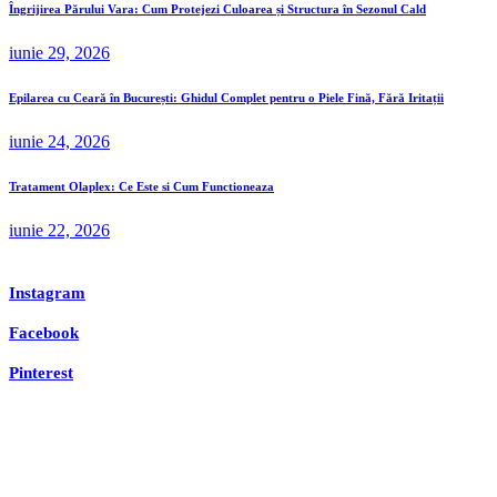
Îngrijirea Părului Vara: Cum Protejezi Culoarea și Structura în Sezonul Cald
iunie 29, 2026
Epilarea cu Ceară în București: Ghidul Complet pentru o Piele Fină, Fără Iritații
iunie 24, 2026
Tratament Olaplex: Ce Este si Cum Functioneaza
iunie 22, 2026
Instagram
Facebook
Pinterest