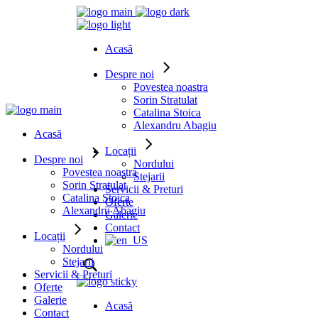
Acasă
Despre noi
Povestea noastra
Sorin Stratulat
Catalina Stoica
Alexandru Abagiu
Acasă
Locații
Despre noi
Nordului
Povestea noastra
Stejarii
Sorin Stratulat
Servicii & Preturi
Catalina Stoica
Oferte
Alexandru Abagiu
Galerie
Contact
Locații
Nordului
Stejarii
Servicii & Preturi
Oferte
Galerie
Acasă
Contact