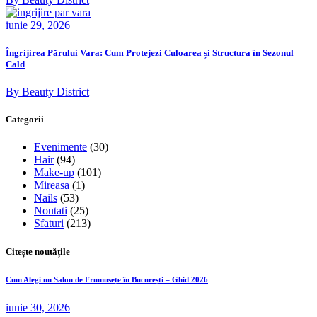
iunie 29, 2026
Îngrijirea Părului Vara: Cum Protejezi Culoarea și Structura în Sezonul
Cald
By Beauty District
Categorii
Evenimente
(30)
Hair
(94)
Make-up
(101)
Mireasa
(1)
Nails
(53)
Noutati
(25)
Sfaturi
(213)
Citește noutățile
Cum Alegi un Salon de Frumusețe în București – Ghid 2026
iunie 30, 2026