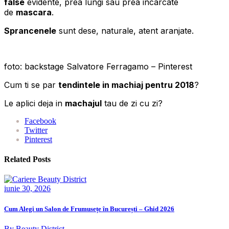
false
evidente, prea lungi sau prea incarcate
de
mascara
.
Sprancenele
sunt dese, naturale, atent aranjate.
foto: backstage Salvatore Ferragamo – Pinterest
Cum ti se par
tendintele in machiaj pentru 2018
?
Le aplici deja in
machajul
tau de zi cu zi?
Facebook
Twitter
Pinterest
Related Posts
iunie 30, 2026
Cum Alegi un Salon de Frumusețe în București – Ghid 2026
By Beauty District