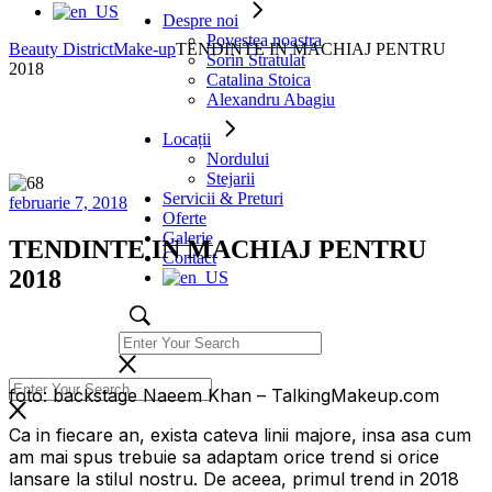
Despre noi
Povestea noastra
Beauty District
Make-up
TENDINTE IN MACHIAJ PENTRU
Sorin Stratulat
2018
Catalina Stoica
Alexandru Abagiu
Locații
Nordului
Stejarii
Servicii & Preturi
februarie 7, 2018
Oferte
Galerie
TENDINTE IN MACHIAJ PENTRU
Contact
2018
foto: backstage Naeem Khan – TalkingMakeup.com
Ca in fiecare an, exista cateva linii majore, insa asa cum
am mai spus trebuie sa adaptam orice trend si orice
lansare la stilul nostru. De aceea, primul trend in 2018