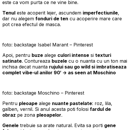
este ca vom purta ce ne vine bine.
Tenul
este acoperit lejer, ascundem
imperfectiunile
,
dar nu alegem
fonduri de ten
cu acoperire mare care
pot crea efectul de masca.
foto: backstage Isabel Marant – Pinterest
Apoi, pentru
buze
alege
culori intense
si
texturi
satinate
. Contureaza
buzele
cu o nuanta cu un ton mai
inchisa decat nuanta
rujului sau go wild si imbratiseaza
complet vibe-ul anilor 90′ -> as seen at Moschino
foto: backstage Moschino – Pinterest
Pentru
pleoape
alege
nuante pastelate
: roz, lila,
galben, vernil. Si anul acesta poti folosi
fardul de
obraz
pe zona
pleoapelor
.
Genele
trebuie sa arate natural. Evita sa porti
gene