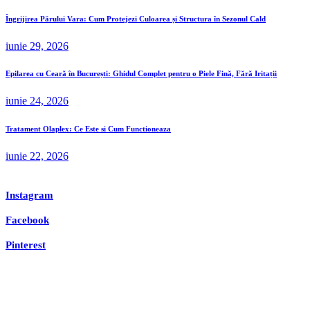
Îngrijirea Părului Vara: Cum Protejezi Culoarea și Structura în Sezonul Cald
iunie 29, 2026
Epilarea cu Ceară în București: Ghidul Complet pentru o Piele Fină, Fără Iritații
iunie 24, 2026
Tratament Olaplex: Ce Este si Cum Functioneaza
iunie 22, 2026
Instagram
Facebook
Pinterest