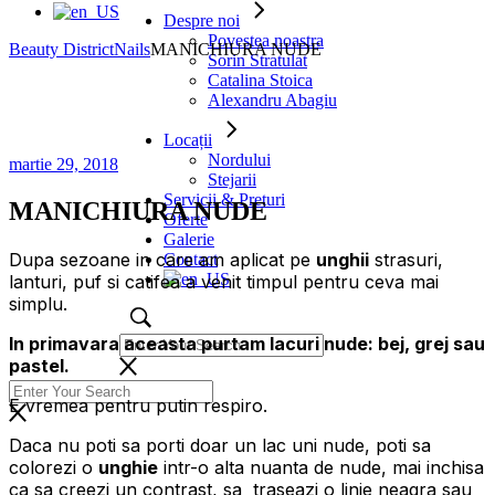
Despre noi
Povestea noastra
Beauty District
Nails
MANICHIURA NUDE
Sorin Stratulat
Catalina Stoica
Alexandru Abagiu
Locații
Nordului
martie 29, 2018
Stejarii
Servicii & Preturi
MANICHIURA NUDE
Oferte
Galerie
Dupa sezoane in care am aplicat pe
unghii
strasuri,
Contact
lanturi, puf si catifea a venit timpul pentru ceva mai
simplu.
In primavara aceasta purtam lacuri nude: bej, grej sau
pastel.
E vremea pentru putin respiro.
Daca nu poti sa porti doar un lac uni nude, poti sa
colorezi o
unghie
intr-o alta nuanta de nude, mai inchisa
ca sa creezi un contrast, sa traseazi o linie neagra sau