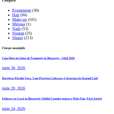
Categorii
Evenimente
(30)
Hair
(94)
Make-up
(101)
Mireasa
(1)
Nails
(53)
Noutati
(25)
Sfaturi
(213)
Citește noutățile
Cum Alegi un Salon de Frumusețe în București – Ghid 2026
iunie 30, 2026
Îngrijirea Părului Vara: Cum Protejezi Culoarea și Structura în Sezonul Cald
iunie 29, 2026
Epilarea cu Ceară în București: Ghidul Complet pentru o Piele Fină, Fără Iritații
iunie 24, 2026