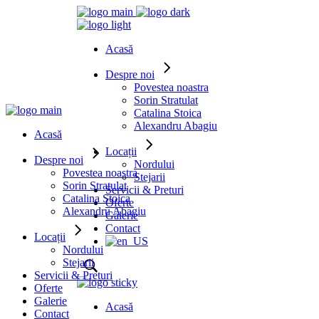
Acasă
Despre noi
Povestea noastra
Sorin Stratulat
Catalina Stoica
Alexandru Abagiu
Acasă
Locații
Despre noi
Nordului
Povestea noastra
Stejarii
Sorin Stratulat
Servicii & Preturi
Catalina Stoica
Oferte
Alexandru Abagiu
Galerie
Contact
Locații
Nordului
Stejarii
Servicii & Preturi
Oferte
Galerie
Acasă
Contact