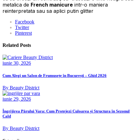
metalica de
French manicure
intr-o maniera
reinterpretata sau sa aplici putin glitter
Facebook
Twitter
Pinterest
Related Posts
iunie 30, 2026
Cum Alegi un Salon de Frumusețe în București – Ghid 2026
By Beauty District
iunie 29, 2026
Îngrijirea Părului Vara: Cum Protejezi Culoarea și Structura în Sezonul
Cald
By Beauty District