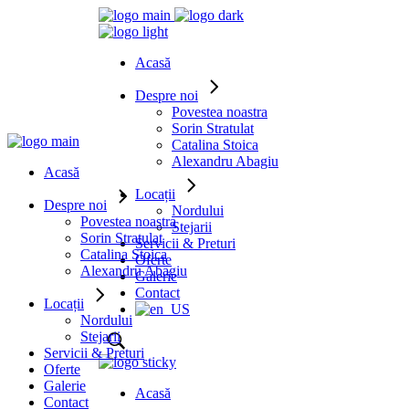
Acasă
Despre noi
Povestea noastra
Sorin Stratulat
Catalina Stoica
Alexandru Abagiu
Acasă
Locații
Despre noi
Nordului
Povestea noastra
Stejarii
Sorin Stratulat
Servicii & Preturi
Catalina Stoica
Oferte
Alexandru Abagiu
Galerie
Contact
Locații
Nordului
Stejarii
Servicii & Preturi
Oferte
Galerie
Acasă
Contact