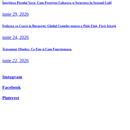
Îngrijirea Părului Vara: Cum Protejezi Culoarea și Structura în Sezonul Cald
iunie 29, 2026
Epilarea cu Ceară în București: Ghidul Complet pentru o Piele Fină, Fără Iritații
iunie 24, 2026
Tratament Olaplex: Ce Este si Cum Functioneaza
iunie 22, 2026
Instagram
Facebook
Pinterest