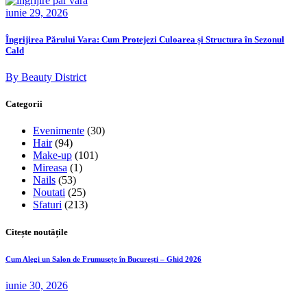
iunie 29, 2026
Îngrijirea Părului Vara: Cum Protejezi Culoarea și Structura în Sezonul
Cald
By Beauty District
Categorii
Evenimente
(30)
Hair
(94)
Make-up
(101)
Mireasa
(1)
Nails
(53)
Noutati
(25)
Sfaturi
(213)
Citește noutățile
Cum Alegi un Salon de Frumusețe în București – Ghid 2026
iunie 30, 2026