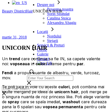
Despre noi
Povestea noastra
Beauty District
Hair
UNICORN HAIR
Sorin Stratulat
Catalina Stoica
Alexandru Abagiu
Locații
Nordului
martie 31, 2018
Stejarii
Servicii & Preturi
UNICORN HAIR
Oferte
Galerie
Un
trend
care continua sa fie IN, sa capete valente
Contact
noi:
vopseaua
in
culori
intense pentru
par
.
Fendi
a propus nuante de albastru, verde, turcoaz,
mov.
Te poti juca in voie cu aceste
culori
, poti combina mai
multe mergand pe ideea de
unicorn hair
, poti merge pe
o singura nuanta de roz princess like. Poti alege variante
de
spray
care se spala imediat,
washout
care dureaza
pana la 6 spalari sau
vopsea permanenta
pentru cele
mai curajoase.