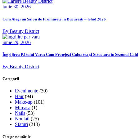
iunie 30, 2026
Cum Alegi un Salon de Frumusețe în București – Ghid 2026
By Beauty District
iunie 29, 2026
Îngrijirea Părului Vara: Cum Protejezi Culoarea și Structura în Sezonul Cald
By Beauty District
Categorii
Evenimente
(30)
Hair
(94)
Make-up
(101)
Mireasa
(1)
Nails
(53)
Noutati
(25)
Sfaturi
(213)
Citește noutățile