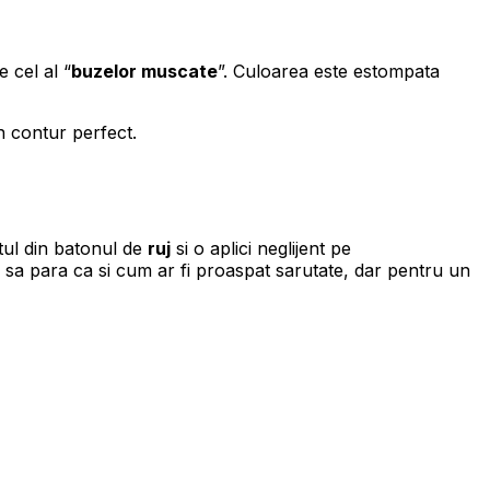
 cel al “
buzelor muscate
”. Culoarea este estompata
n contur perfect.
tul din batonul de
ruj
si o aplici neglijent pe
e sa para ca si cum ar fi proaspat sarutate, dar pentru un