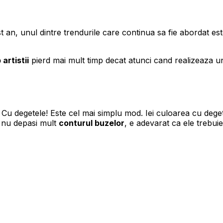
 an, unul dintre trendurile care continua sa fie abordat este
artistii
pierd mai mult timp decat atunci cand realizeaza u
? Cu degetele! Este cel mai simplu mod. Iei culoarea cu dege
, nu depasi mult
conturul buzelor
, e adevarat ca ele trebui