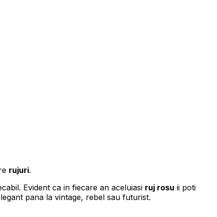
pre
rujuri
.
ecabil. Evident ca in fiecare an aceluiasi
ruj rosu
ii poti
elegant pana la vintage, rebel sau futurist.