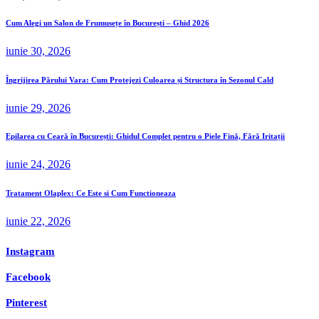
Cum Alegi un Salon de Frumusețe în București – Ghid 2026
iunie 30, 2026
Îngrijirea Părului Vara: Cum Protejezi Culoarea și Structura în Sezonul Cald
iunie 29, 2026
Epilarea cu Ceară în București: Ghidul Complet pentru o Piele Fină, Fără Iritații
iunie 24, 2026
Tratament Olaplex: Ce Este si Cum Functioneaza
iunie 22, 2026
Instagram
Facebook
Pinterest