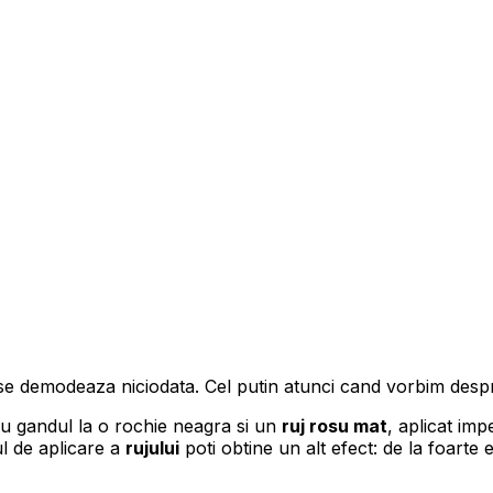
 se demodeaza niciodata. Cel putin atunci cand vorbim des
cu gandul la o rochie neagra si un
ruj rosu mat
, aplicat imp
 de aplicare a
rujului
poti obtine un alt efect: de la foarte 