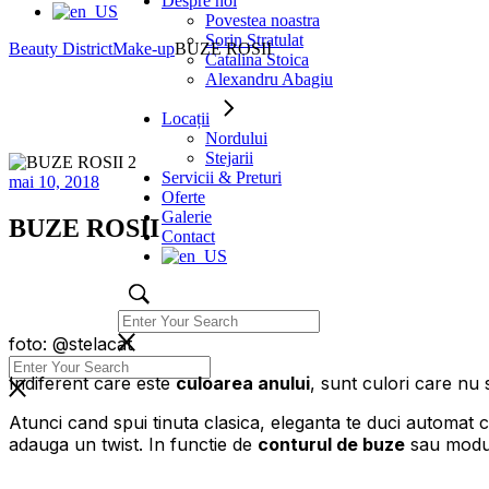
Despre noi
Povestea noastra
Sorin Stratulat
Beauty District
Make-up
BUZE ROSII
Catalina Stoica
Alexandru Abagiu
Locații
Nordului
Stejarii
Servicii & Preturi
mai 10, 2018
Oferte
Galerie
BUZE ROSII
Contact
foto: @stelacat
Indiferent care este
culoarea anului
, sunt culori care nu
Atunci cand spui tinuta clasica, eleganta te duci automat 
adauga un twist. In functie de
conturul de buze
sau modul