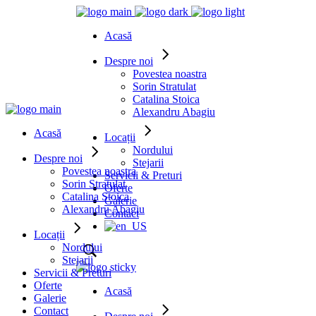
Acasă
Despre noi
Povestea noastra
Sorin Stratulat
Catalina Stoica
Alexandru Abagiu
Acasă
Locații
Nordului
Despre noi
Stejarii
Povestea noastra
Servicii & Preturi
Sorin Stratulat
Oferte
Catalina Stoica
Galerie
Alexandru Abagiu
Contact
Locații
Nordului
Stejarii
Servicii & Preturi
Oferte
Acasă
Galerie
Contact