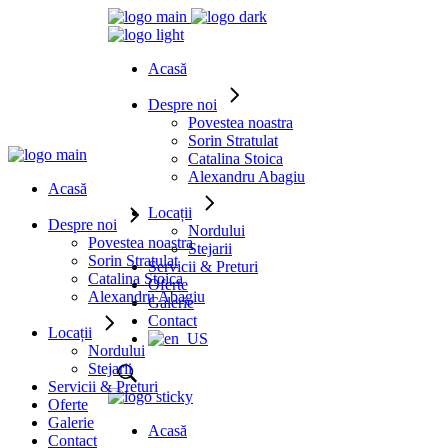
Acasă
Despre noi
Povestea noastra
Sorin Stratulat
Catalina Stoica
Alexandru Abagiu
Acasă
Locații
Despre noi
Nordului
Povestea noastra
Stejarii
Sorin Stratulat
Servicii & Preturi
Catalina Stoica
Oferte
Alexandru Abagiu
Galerie
Contact
Locații
Nordului
Stejarii
Servicii & Preturi
Oferte
Galerie
Acasă
Contact