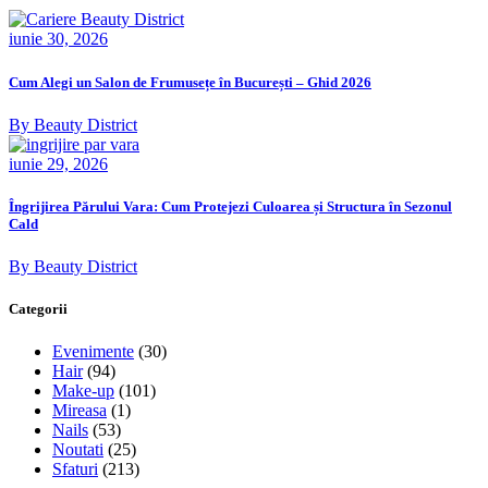
iunie 30, 2026
Cum Alegi un Salon de Frumusețe în București – Ghid 2026
By Beauty District
iunie 29, 2026
Îngrijirea Părului Vara: Cum Protejezi Culoarea și Structura în Sezonul
Cald
By Beauty District
Categorii
Evenimente
(30)
Hair
(94)
Make-up
(101)
Mireasa
(1)
Nails
(53)
Noutati
(25)
Sfaturi
(213)