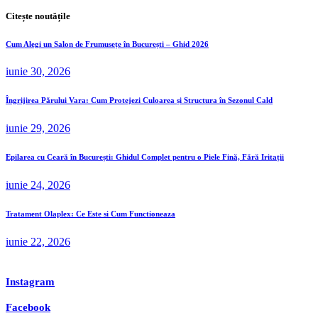
Citește noutățile
Cum Alegi un Salon de Frumusețe în București – Ghid 2026
iunie 30, 2026
Îngrijirea Părului Vara: Cum Protejezi Culoarea și Structura în Sezonul Cald
iunie 29, 2026
Epilarea cu Ceară în București: Ghidul Complet pentru o Piele Fină, Fără Iritații
iunie 24, 2026
Tratament Olaplex: Ce Este si Cum Functioneaza
iunie 22, 2026
Instagram
Facebook