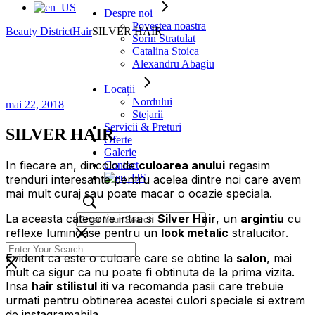
Despre noi
Povestea noastra
Beauty District
Hair
SILVER HAIR
Sorin Stratulat
Catalina Stoica
Alexandru Abagiu
Locații
Nordului
mai 22, 2018
Stejarii
Servicii & Preturi
SILVER HAIR
Oferte
Galerie
In fiecare an, dincolo de
culoarea anului
regasim
Contact
trenduri interesante pentru acelea dintre noi care avem
mai mult curaj sau poate macar o ocazie speciala.
La aceasta categorie intra si
Silver Hair
, un
argintiu
cu
reflexe luminoase pentru un
look metalic
stralucitor.
Evident ca este o culoare care se obtine la
salon
, mai
mult ca sigur ca nu poate fi obtinuta de la prima vizita.
Insa
hair stilistul
iti va recomanda pasii care trebuie
urmati pentru obtinerea acestei culori speciale si extrem
de instagramabila.