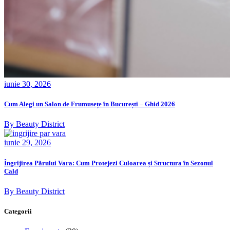
iunie 30, 2026
Cum Alegi un Salon de Frumusețe în București – Ghid 2026
By Beauty District
iunie 29, 2026
Îngrijirea Părului Vara: Cum Protejezi Culoarea și Structura în Sezonul
Cald
By Beauty District
Categorii