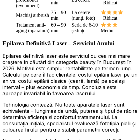
min
Ridicat
(eveniment)
75 – 90
La cerere
Machiaj airbrush
min
(nunți, foto)
Ridicat
Tratament anti-
60 – 90
Seria de 6-10
aging (aparatură)
min
ședințe
Mediu
Epilarea Definitivă Laser – Serviciul Anului
Epilarea definitivă laser este serviciul cu cea mai mare
creștere în căutări din categoria beauty în București în
2026. Motivul este simplu: rentabilitate pe termen lung.
Calculul pe care îl fac clientele: costul epilării laser pe un
an vs. costul epilării clasice (ceară, lamă) pe același
interval – plus economie de timp. Concluzia este
aproape invariabil în favoarea laserului.
Tehnologia contează. Nu toate aparatele laser sunt
echivalente – lungimea de undă, puterea și tipul de răcire
determină eficiența și confortul tratamentului. La
consultația inițială, specialistul evaluează fototipia pielii și
culoarea firului pentru a stabili parametrii corecți.