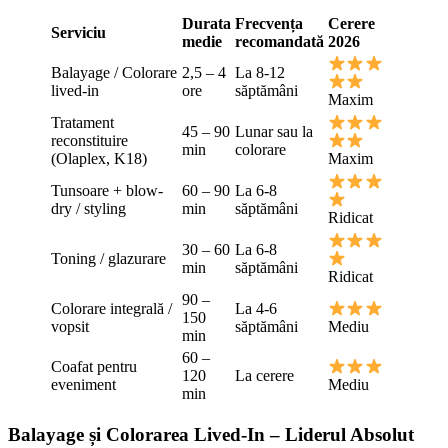
Durata
Frecvența
Cerere
Serviciu
medie
recomandată
2026
Balayage / Colorare
2,5 – 4
La 8-12
lived-in
ore
săptămâni
Maxim
Tratament
45 – 90
Lunar sau la
reconstituire
min
colorare
(Olaplex, K18)
Maxim
Tunsoare + blow-
60 – 90
La 6-8
dry / styling
min
săptămâni
Ridicat
30 – 60
La 6-8
Toning / glazurare
min
săptămâni
Ridicat
90 –
Colorare integrală /
La 4-6
150
vopsit
săptămâni
Mediu
min
60 –
Coafat pentru
120
La cerere
eveniment
Mediu
min
Balayage și Colorarea Lived-In – Liderul Absolut