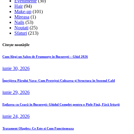
Evenimente
(30)
Hair
(94)
Make-up
(101)
Mireasa
(1)
Nails
(53)
Noutati
(25)
Sfaturi
(213)
Citește noutățile
Cum Alegi un Salon de Frumusețe în București – Ghid 2026
iunie 30, 2026
Îngrijirea Părului Vara: Cum Protejezi Culoarea și Structura în Sezonul Cald
iunie 29, 2026
Epilarea cu Ceară în București: Ghidul Complet pentru o Piele Fină, Fără Iritații
iunie 24, 2026
Tratament Olaplex: Ce Este si Cum Functioneaza