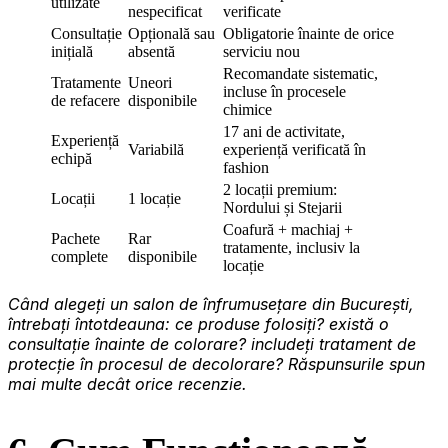
utilizate
nespecificat
verificate
Consultație
Opțională sau
Obligatorie înainte de orice
inițială
absentă
serviciu nou
Recomandate sistematic,
Tratamente
Uneori
incluse în procesele
de refacere
disponibile
chimice
17 ani de activitate,
Experiență
Variabilă
experiență verificată în
echipă
fashion
2 locații premium:
Locații
1 locație
Nordului și Stejarii
Coafură + machiaj +
Pachete
Rar
tratamente, inclusiv la
complete
disponibile
locație
Când alegeți un salon de înfrumusețare din București,
întrebați întotdeauna: ce produse folosiți? există o
consultație înainte de colorare? includeți tratament de
protecție în procesul de decolorare? Răspunsurile spun
mai multe decât orice recenzie.