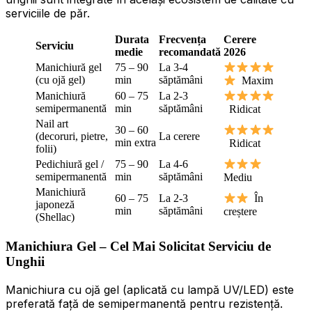
serviciile de păr.
Durata
Frecvența
Cerere
Serviciu
medie
recomandată
2026
Manichiură gel
75 – 90
La 3-4
(cu ojă gel)
min
săptămâni
Maxim
Manichiură
60 – 75
La 2-3
semipermanentă
min
săptămâni
Ridicat
Nail art
30 – 60
(decoruri, pietre,
La cerere
min extra
Ridicat
folii)
Pedichiură gel /
75 – 90
La 4-6
semipermanentă
min
săptămâni
Mediu
Manichiură
60 – 75
La 2-3
În
japoneză
min
săptămâni
creștere
(Shellac)
Manichiura Gel – Cel Mai Solicitat Serviciu de
Unghii
Manichiura cu ojă gel (aplicată cu lampă UV/LED) este
preferată față de semipermanentă pentru rezistență.