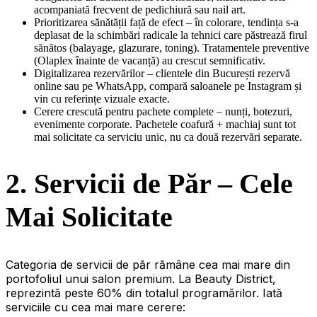
acompaniată frecvent de pedichiură sau nail art.
Prioritizarea sănătății față de efect – în colorare, tendința s-a
deplasat de la schimbări radicale la tehnici care păstrează firul
sănătos (balayage, glazurare, toning). Tratamentele preventive
(Olaplex înainte de vacanță) au crescut semnificativ.
Digitalizarea rezervărilor – clientele din București rezervă
online sau pe WhatsApp, compară saloanele pe Instagram și
vin cu referințe vizuale exacte.
Cerere crescută pentru pachete complete – nunți, botezuri,
evenimente corporate. Pachetele coafură + machiaj sunt tot
mai solicitate ca serviciu unic, nu ca două rezervări separate.
2. Servicii de Păr – Cele
Mai Solicitate
Categoria de servicii de păr rămâne cea mai mare din
portofoliul unui salon premium. La Beauty District,
reprezintă peste 60% din totalul programărilor. Iată
serviciile cu cea mai mare cerere: