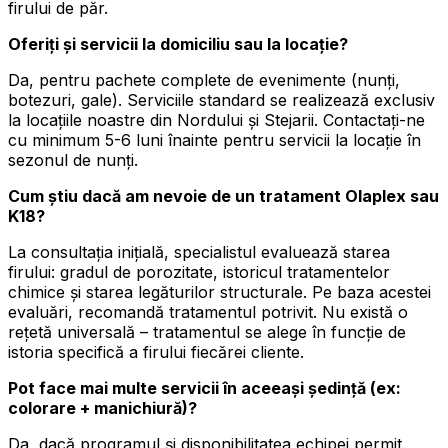
firului de păr.
Oferiți și servicii la domiciliu sau la locație?
Da, pentru pachete complete de evenimente (nunți,
botezuri, gale). Serviciile standard se realizează exclusiv
la locațiile noastre din Nordului și Stejarii. Contactați-ne
cu minimum 5-6 luni înainte pentru servicii la locație în
sezonul de nunți.
Cum știu dacă am nevoie de un tratament Olaplex sau
K18?
La consultația inițială, specialistul evaluează starea
firului: gradul de porozitate, istoricul tratamentelor
chimice și starea legăturilor structurale. Pe baza acestei
evaluări, recomandă tratamentul potrivit. Nu există o
rețetă universală – tratamentul se alege în funcție de
istoria specifică a firului fiecărei cliente.
Pot face mai multe servicii în aceeași ședință (ex:
colorare + manichiură)?
Da, dacă programul și disponibilitatea echipei permit.