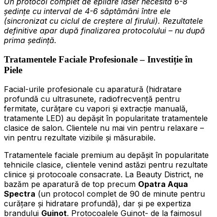
Un protocol complet de epilare laser necesită 6-8
ședințe cu interval de 4-6 săptămâni între ele
(sincronizat cu ciclul de creștere al firului). Rezultatele
definitive apar după finalizarea protocolului – nu după
prima ședință.
Tratamentele Faciale Profesionale – Investiție în
Piele
Facial-urile profesionale cu aparatură (hidratare
profundă cu ultrasunete, radiofrecvență pentru
fermitate, curățare cu vapori și extracție manuală,
tratamente LED) au depășit în popularitate tratamentele
clasice de salon. Clientele nu mai vin pentru relaxare –
vin pentru rezultate vizibile și măsurabile.
Tratamentele faciale premium au depășit în popularitate
tehnicile clasice, clientele venind astăzi pentru rezultate
clinice și protocoale consacrate. La Beauty District, ne
bazăm pe aparatură de top precum
Opatra Aqua
Spectra
(un protocol complet de 90 de minute pentru
curățare și hidratare profundă), dar și pe expertiza
brandului
Guinot
. Protocoalele Guinot- de la faimosul