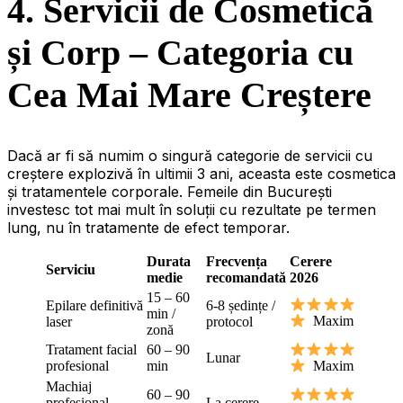
4. Servicii de Cosmetică
și Corp – Categoria cu
Cea Mai Mare Creștere
Dacă ar fi să numim o singură categorie de servicii cu
creștere explozivă în ultimii 3 ani, aceasta este cosmetica
și tratamentele corporale. Femeile din București
investesc tot mai mult în soluții cu rezultate pe termen
lung, nu în tratamente de efect temporar.
Durata
Frecvența
Cerere
Serviciu
medie
recomandată
2026
15 – 60
Epilare definitivă
6-8 ședințe /
min /
Maxim
laser
protocol
zonă
Tratament facial
60 – 90
Lunar
profesional
min
Maxim
Machiaj
60 – 90
profesional
La cerere