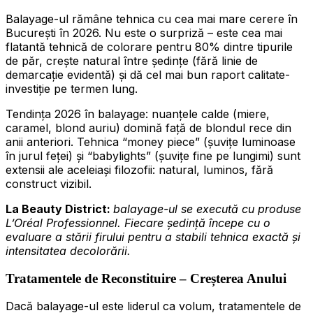
Balayage-ul rămâne tehnica cu cea mai mare cerere în
București în 2026. Nu este o surpriză – este cea mai
flatantă tehnică de colorare pentru 80% dintre tipurile
de păr, crește natural între ședințe (fără linie de
demarcație evidentă) și dă cel mai bun raport calitate-
investiție pe termen lung.
Tendința 2026 în balayage: nuanțele calde (miere,
caramel, blond auriu) domină față de blondul rece din
anii anteriori. Tehnica “money piece” (șuvițe luminoase
în jurul feței) și “babylights” (șuvițe fine pe lungimi) sunt
extensii ale aceleiași filozofii: natural, luminos, fără
construct vizibil.
La Beauty District:
balayage-ul se execută cu produse
L’Oréal Professionnel. Fiecare ședință începe cu o
evaluare a stării firului pentru a stabili tehnica exactă și
intensitatea decolorării.
Tratamentele de Reconstituire – Creșterea Anului
Dacă balayage-ul este liderul ca volum, tratamentele de