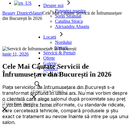
Despre noi
Povestea noastra
Beauty District
Sfaturi
Cele Mai Căutate Servicii de Înfrumusețare
Sorin Stratulat
din București în 2026
Catalina Stoica
Alexandru Abagiu
Locații
Nordului
Stejarii
Servicii & Preturi
iunie 11, 2026
Oferte
Galerie
Cele Mai Căutate Servicii de
Contact
Înfrumusețare din București în 2026
Piața serviciilor de înfrumusețare din București s-a
transformat profund în ultimii ani. Nu mai vorbim despre
o clientelă care alege salonul după proximitate sau preț
– vorbim despre femei informate, cu standarde ridicate,
care cercetează tehnicile, compară produsele și știu
exact ce tratament au nevoie înainte să intre pe ușa unui
salon.