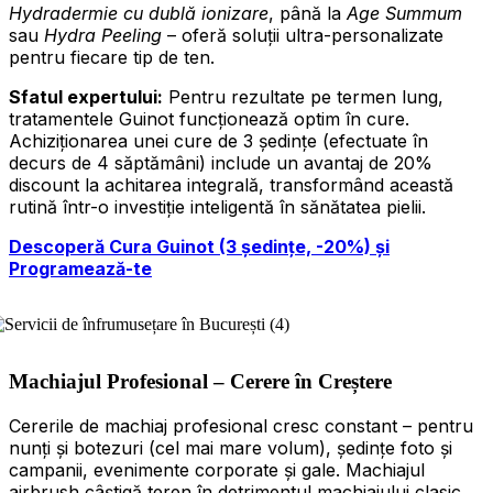
Hydradermie cu dublă ionizare
, până la
Age Summum
sau
Hydra Peeling
– oferă soluții ultra-personalizate
pentru fiecare tip de ten.
Sfatul expertului:
Pentru rezultate pe termen lung,
tratamentele Guinot funcționează optim în cure.
Achiziționarea unei cure de 3 ședințe (efectuate în
decurs de 4 săptămâni) include un avantaj de 20%
discount la achitarea integrală, transformând această
rutină într-o investiție inteligentă în sănătatea pielii.
Descoperă Cura Guinot (3 ședințe, -20%) și
Programează-te
Machiajul Profesional – Cerere în Creștere
Cererile de machiaj profesional cresc constant – pentru
nunți și botezuri (cel mai mare volum), ședințe foto și
campanii, evenimente corporate și gale. Machiajul
airbrush câștigă teren în detrimentul machiajului clasic