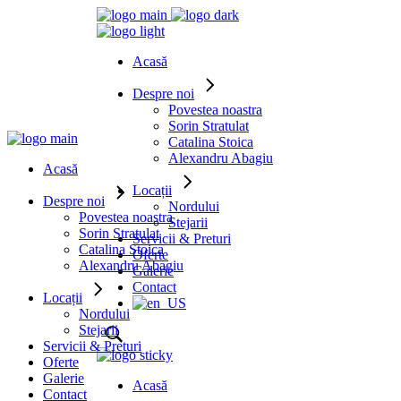
Acasă
Despre noi
Povestea noastra
Sorin Stratulat
Catalina Stoica
Alexandru Abagiu
Acasă
Locații
Despre noi
Nordului
Povestea noastra
Stejarii
Sorin Stratulat
Servicii & Preturi
Catalina Stoica
Oferte
Alexandru Abagiu
Galerie
Contact
Locații
Nordului
Stejarii
Servicii & Preturi
Oferte
Galerie
Acasă
Contact