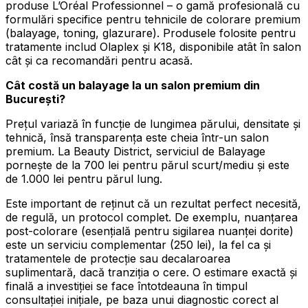
produse L’Oréal Professionnel – o gamă profesională cu
formulări specifice pentru tehnicile de colorare premium
(balayage, toning, glazurare). Produsele folosite pentru
tratamente includ Olaplex și K18, disponibile atât în salon
cât și ca recomandări pentru acasă.
Cât costă un balayage la un salon premium din
București?
Prețul variază în funcție de lungimea părului, densitate și
tehnică, însă transparența este cheia într-un salon
premium. La Beauty District, serviciul de Balayage
pornește de la 700 lei pentru părul scurt/mediu și este
de 1.000 lei pentru părul lung.
Este important de reținut că un rezultat perfect necesită,
de regulă, un protocol complet. De exemplu, nuanțarea
post-colorare (esențială pentru sigilarea nuanței dorite)
este un serviciu complementar (250 lei), la fel ca și
tratamentele de protecție sau decalaroarea
suplimentară, dacă tranziția o cere. O estimare exactă și
finală a investiției se face întotdeauna în timpul
consultației inițiale, pe baza unui diagnostic corect al