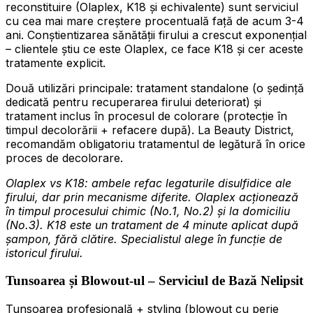
reconstituire (Olaplex, K18 și echivalente) sunt serviciul
cu cea mai mare creștere procentuală față de acum 3-4
ani. Conștientizarea sănătății firului a crescut exponențial
– clientele știu ce este Olaplex, ce face K18 și cer aceste
tratamente explicit.
Două utilizări principale: tratament standalone (o ședință
dedicată pentru recuperarea firului deteriorat) și
tratament inclus în procesul de colorare (protecție în
timpul decolorării + refacere după). La Beauty District,
recomandăm obligatoriu tratamentul de legătură în orice
proces de decolorare.
Olaplex vs K18: ambele refac legaturile disulfidice ale
firului, dar prin mecanisme diferite. Olaplex acționează
în timpul procesului chimic (No.1, No.2) și la domiciliu
(No.3). K18 este un tratament de 4 minute aplicat după
șampon, fără clătire. Specialistul alege în funcție de
istoricul firului.
Tunsoarea și Blowout-ul – Serviciul de Bază Nelipsit
Tunsoarea profesională + styling (blowout cu perie