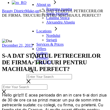
About us
Povestea noastra
Beauty District
Make-up
S-A DAT STARTUL PETRECERILOR
Sorin Stratulat
DE FIRMA. TRUCURI PENTRU MACHIAJUL PERFECT?
Catalina Stoica
Alexandru Abagiu
Locations
Nordului
Stejarii
Services & Prices
December 21, 2015
Offers
Gallery
S-A DAT STARTUL PETRECERILOR
Contact
DE FIRMA. TRUCURI PENTRU
MACHIAJUL PERFECT?
Hello girlz!!! E acea perioada din an in care ti-ai dori ziua
de 30 de ore ca sa prinzi macar un pui de somn intre
petrecerile sudate: cu colegii, cu firma, cu prietenii. Cu
familia stai de Craciun Ai multe ocazii diferite pentru