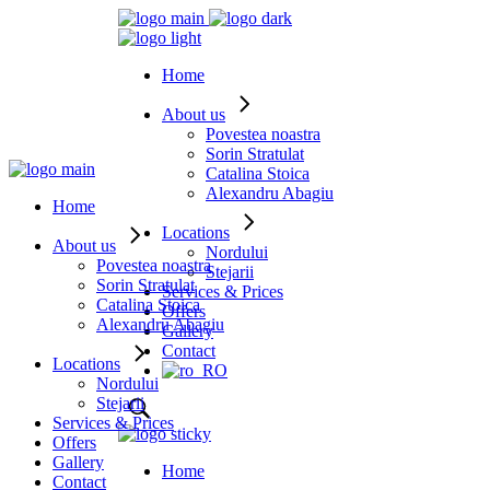
Home
About us
Povestea noastra
Sorin Stratulat
Catalina Stoica
Alexandru Abagiu
Home
Locations
About us
Nordului
Povestea noastra
Stejarii
Sorin Stratulat
Services & Prices
Catalina Stoica
Offers
Alexandru Abagiu
Gallery
Contact
Locations
Nordului
Stejarii
Services & Prices
Offers
Gallery
Home
Contact