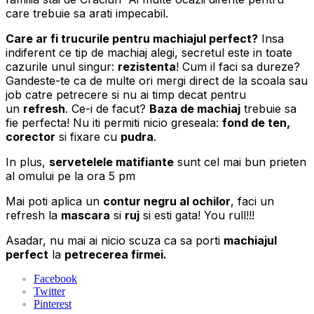
care trebuie sa arati impecabil.
Care ar fi trucurile pentru machiajul perfect?
Insa
indiferent ce tip de machiaj alegi, secretul este in toate
cazurile unul singur:
rezistenta
! Cum il faci sa dureze?
Gandeste-te ca de multe ori mergi direct de la scoala sau
job catre petrecere si nu ai timp decat pentru
un
refresh
. Ce-i de facut?
Baza de machiaj
trebuie sa
fie perfecta! Nu iti permiti nicio greseala:
fond de ten,
corector
si fixare cu
pudra
.
In plus,
servetelele matifiante
sunt cel mai bun prieten
al omului pe la ora 5 pm
Mai poti aplica un
contur negru al ochilor
, faci un
refresh la
mascara
si
ruj
si esti gata! You rull!!!
Asadar, nu mai ai nicio scuza ca sa porti
machiajul
perfect
la
petrecerea firmei.
Facebook
Twitter
Pinterest