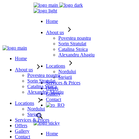
Home
About us
Povestea noastra
Sorin Stratulat
Catalina Stoica
Alexandru Abagiu
Home
Locations
About us
Nordului
Povestea noastra
Stejarii
Sorin Stratulat
Services & Prices
Catalina Stoica
Offers
Alexandru Abagiu
Gallery
Contact
Locations
Nordului
Stejarii
Services & Prices
Offers
Gallery
Home
Contact