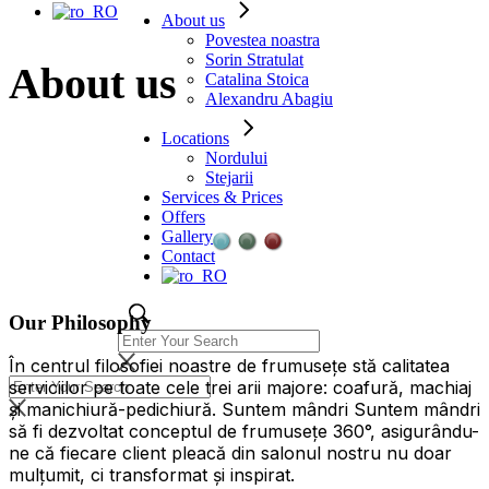
About us
Povestea noastra
Sorin Stratulat
About us
Catalina Stoica
Alexandru Abagiu
Locations
Nordului
Stejarii
Services & Prices
Offers
Gallery
Contact
Our Philosophy
În centrul filosofiei noastre de frumusețe stă calitatea
serviciilor pe toate cele trei arii majore: coafură, machiaj
și manichiură-pedichiură. Suntem mândri Suntem mândri
să fi dezvoltat conceptul de frumusețe 360°, asigurându-
ne că fiecare client pleacă din salonul nostru nu doar
mulțumit, ci transformat și inspirat.