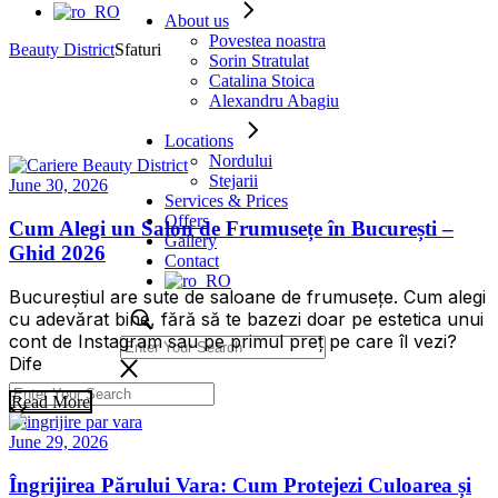
About us
Povestea noastra
Beauty District
Sfaturi
Sorin Stratulat
Catalina Stoica
Alexandru Abagiu
Locations
Nordului
Stejarii
June 30, 2026
Services & Prices
Offers
Cum Alegi un Salon de Frumusețe în București –
Gallery
Ghid 2026
Contact
Bucureștiul are sute de saloane de frumusețe. Cum alegi
cu adevărat bine, fără să te bazezi doar pe estetica unui
cont de Instagram sau pe primul preț pe care îl vezi?
Dife
Read More
June 29, 2026
Îngrijirea Părului Vara: Cum Protejezi Culoarea și