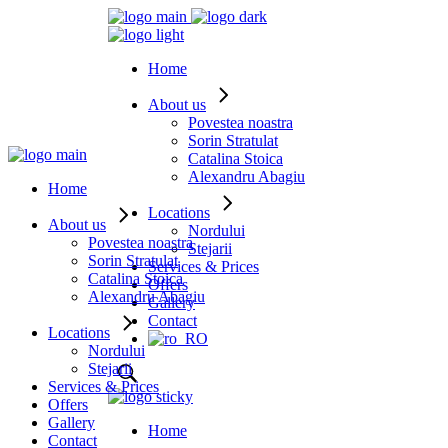
Home
About us
Povestea noastra
Sorin Stratulat
Catalina Stoica
Alexandru Abagiu
Home
Locations
About us
Nordului
Povestea noastra
Stejarii
Sorin Stratulat
Services & Prices
Catalina Stoica
Offers
Alexandru Abagiu
Gallery
Contact
Locations
Nordului
Stejarii
Services & Prices
Offers
Gallery
Home
Contact