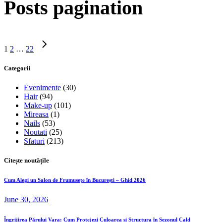
Posts pagination
1
2
…
22
Categorii
Evenimente
(30)
Hair
(94)
Make-up
(101)
Mireasa
(1)
Nails
(53)
Noutati
(25)
Sfaturi
(213)
Citește noutățile
Cum Alegi un Salon de Frumusețe în București – Ghid 2026
June 30, 2026
Îngrijirea Părului Vara: Cum Protejezi Culoarea și Structura în Sezonul Cald