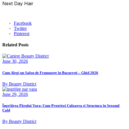
Next Day Hair
Facebook
Twitter
Pinterest
Related Posts
June 30, 2026
Cum Alegi un Salon de Frumusețe în București – Ghid 2026
By Beauty District
June 29, 2026
Îngrijirea Părului Vara: Cum Protejezi Culoarea și Structura în Sezonul
Cald
By Beauty District