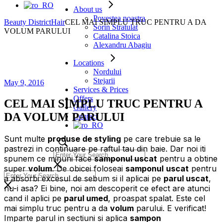
About us
Povestea noastra
Beauty District
Hair
CEL MAI SIMPLU TRUC PENTRU A DA
Sorin Stratulat
VOLUM PARULUI
Catalina Stoica
Alexandru Abagiu
Locations
Nordului
Stejarii
May 9, 2016
Services & Prices
Offers
CEL MAI SIMPLU TRUC PENTRU A
Gallery
DA VOLUM PARULUI
Contact
Sunt multe
produse de styling
pe care trebuie sa le
pastrezi in continuare pe raftul tau din baie. Dar noi iti
spunem ce minuni face
samponul uscat
pentru a obtine
super
volum
. De obicei foloseai
samponul
uscat
pentru
a absorbi excesul de sebum si il aplicai pe
parul uscat
,
nu-i asa? Ei bine, noi am descoperit ce efect are atunci
cand il aplici pe
parul umed
, proaspat spalat. Este cel
mai simplu truc pentru a da
volum
parului. E verificat!
Imparte parul in sectiuni si aplica
sampon