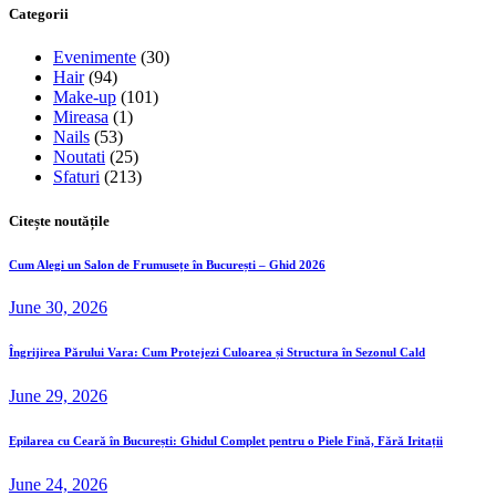
Categorii
Evenimente
(30)
Hair
(94)
Make-up
(101)
Mireasa
(1)
Nails
(53)
Noutati
(25)
Sfaturi
(213)
Citește noutățile
Cum Alegi un Salon de Frumusețe în București – Ghid 2026
June 30, 2026
Îngrijirea Părului Vara: Cum Protejezi Culoarea și Structura în Sezonul Cald
June 29, 2026
Epilarea cu Ceară în București: Ghidul Complet pentru o Piele Fină, Fără Iritații
June 24, 2026