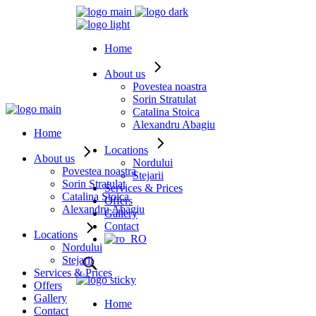
Home
About us
Povestea noastra
Sorin Stratulat
Catalina Stoica
Alexandru Abagiu
Home
Locations
About us
Nordului
Povestea noastra
Stejarii
Sorin Stratulat
Services & Prices
Catalina Stoica
Offers
Alexandru Abagiu
Gallery
Contact
Locations
Nordului
Stejarii
Services & Prices
Offers
Gallery
Home
Contact