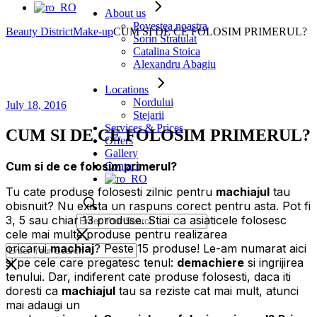
About us
Povestea noastra
Beauty District
Make-up
CUM SI DE CE FOLOSIM PRIMERUL?
Sorin Stratulat
Catalina Stoica
Alexandru Abagiu
Locations
Nordului
July 18, 2016
Stejarii
Services & Prices
CUM SI DE CE FOLOSIM PRIMERUL?
Offers
Gallery
Cum si de ce folosim primerul?
Contact
Tu cate produse folosesti zilnic pentru
machiajul
tau
obisnuit? Nu exista un raspuns corect pentru asta. Pot fi
3, 5 sau chiar 13 produse. Stiai ca asiaticele folosesc
cele mai multe produse pentru realizarea
oricarui
machiaj
? Peste 15 produse! Le-am numarat aici
si pe cele care pregatesc tenul:
demachiere
si ingrijirea
tenului. Dar, indiferent cate produse folosesti, daca iti
doresti ca
machiajul
tau sa reziste cat mai mult, atunci
mai adaugi un