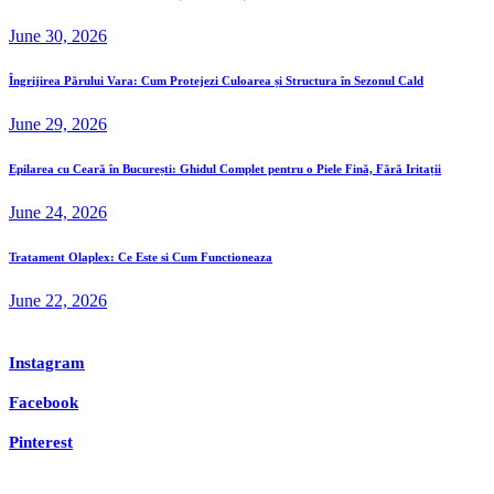
June 30, 2026
Îngrijirea Părului Vara: Cum Protejezi Culoarea și Structura în Sezonul Cald
June 29, 2026
Epilarea cu Ceară în București: Ghidul Complet pentru o Piele Fină, Fără Iritații
June 24, 2026
Tratament Olaplex: Ce Este si Cum Functioneaza
June 22, 2026
Instagram
Facebook
Pinterest