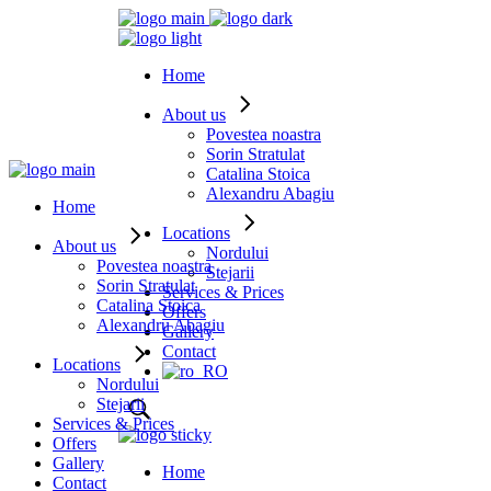
Home
About us
Povestea noastra
Sorin Stratulat
Catalina Stoica
Alexandru Abagiu
Home
Locations
About us
Nordului
Povestea noastra
Stejarii
Sorin Stratulat
Services & Prices
Catalina Stoica
Offers
Alexandru Abagiu
Gallery
Contact
Locations
Nordului
Stejarii
Services & Prices
Offers
Gallery
Home
Contact