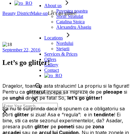
About us
Povestea noastra
Beauty District
Make-up
Let’s go glitter!
Sorin Stratulat
Catalina Stoica
Alexandru Abagiu
Locations
Nordului
Stejarii
September 22, 2016
Services & Prices
Offers
Let’s go glitter!
Gallery
Contact
Dragelor, toamna asta stralucim! La propriu si la figurat!
Pentru ca
glitterul
incepe sa migreze de pe
pleoape
si
pe
unghii
direct pe fata! So,
let’s go glitter!
Sa nu te surprinda daca iti spunem ca e obligatoriu sa
porti
glitter
si ziua! Asa e “regula”: e in
tendinte
! Ei
bine, stii ca este sezonul experimentelor, da? Asadar,
presara putin
glitter
pe
pometi
sau pe
zona
arcadei
sau pe
arcul lui Cupidon.
Nu in toate zonele in