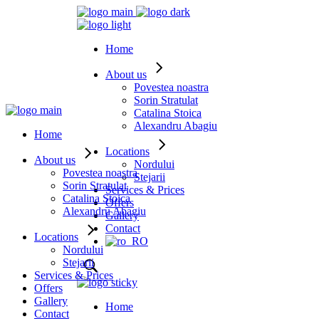
Home
About us
Povestea noastra
Sorin Stratulat
Catalina Stoica
Alexandru Abagiu
Home
Locations
About us
Nordului
Povestea noastra
Stejarii
Sorin Stratulat
Services & Prices
Catalina Stoica
Offers
Alexandru Abagiu
Gallery
Contact
Locations
Nordului
Stejarii
Services & Prices
Offers
Gallery
Home
Contact