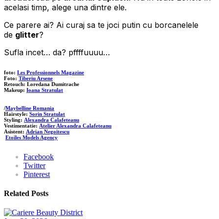
acelasi timp, alege una dintre ele.
Ce parere ai? Ai curaj sa te joci putin cu borcanelele
de
glitter
?
Sufla incet… da? pffffuuuu…
foto:
Les Professionnels Magazine
Foto:
Tiberiu Arsene
Retouch: Loredana Dumitrache
Makeup:
Ioana Stratulat
/
Maybelline Romania
Hairstyle:
Sorin Stratulat
Styling:
Alexandra Calafeteanu
Vestimentatie:
Atelier Alexandra Calafeteanu
Asistent:
Adrian Negoitescu
Etoiles Models Agency
Facebook
Twitter
Pinterest
Related Posts