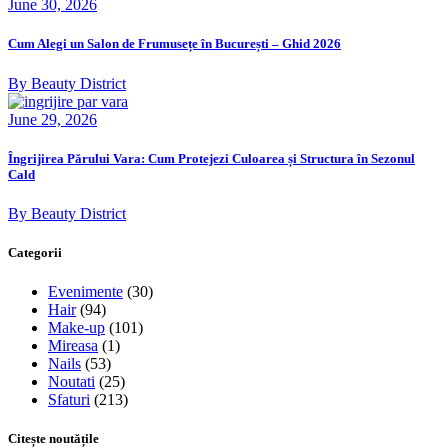
June 30, 2026
Cum Alegi un Salon de Frumusețe în București – Ghid 2026
By Beauty District
June 29, 2026
Îngrijirea Părului Vara: Cum Protejezi Culoarea și Structura în Sezonul
Cald
By Beauty District
Categorii
Evenimente
(30)
Hair
(94)
Make-up
(101)
Mireasa
(1)
Nails
(53)
Noutati
(25)
Sfaturi
(213)
Citește noutățile