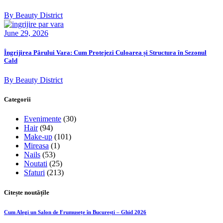
By Beauty District
June 29, 2026
Îngrijirea Părului Vara: Cum Protejezi Culoarea și Structura în Sezonul
Cald
By Beauty District
Categorii
Evenimente
(30)
Hair
(94)
Make-up
(101)
Mireasa
(1)
Nails
(53)
Noutati
(25)
Sfaturi
(213)
Citește noutățile
Cum Alegi un Salon de Frumusețe în București – Ghid 2026