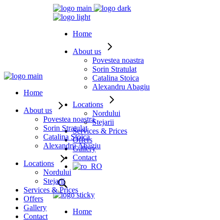
Home
About us
Povestea noastra
Sorin Stratulat
Catalina Stoica
Alexandru Abagiu
Home
Locations
About us
Nordului
Povestea noastra
Stejarii
Sorin Stratulat
Services & Prices
Catalina Stoica
Offers
Alexandru Abagiu
Gallery
Contact
Locations
Nordului
Stejarii
Services & Prices
Offers
Gallery
Home
Contact