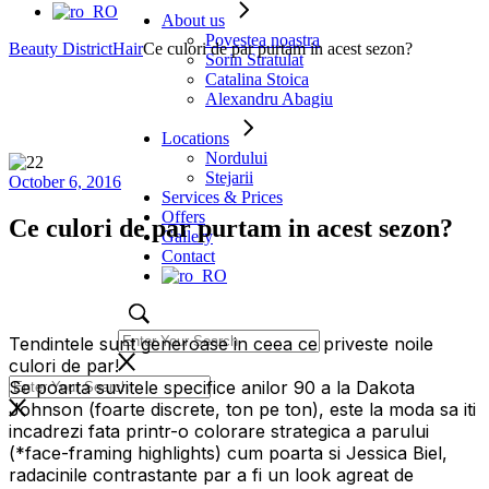
About us
Povestea noastra
Beauty District
Hair
Ce culori de par purtam in acest sezon?
Sorin Stratulat
Catalina Stoica
Alexandru Abagiu
Locations
Nordului
Stejarii
October 6, 2016
Services & Prices
Offers
Ce culori de par purtam in acest sezon?
Gallery
Contact
Tendintele sunt generoase in ceea ce priveste noile
culori de par!
Se poarta suvitele specifice anilor 90 a la Dakota
Johnson (foarte discrete, ton pe ton), este la moda sa iti
incadrezi fata printr-o colorare strategica a parului
(*face-framing highlights) cum poarta si Jessica Biel,
radacinile contrastante par a fi un look agreat de