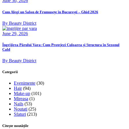
June 30, 2026
Cum Alegi un Salon de Frumusețe în București – Ghid 2026
By Beauty District
June 29, 2026
Îngrijirea Părului Vara: Cum Protejezi Culoarea și Structura în Sezonul
Cald
By Beauty District
Categorii
Evenimente
(30)
Hair
(94)
Make-up
(101)
Mireasa
(1)
Nails
(53)
Noutati
(25)
Sfaturi
(213)
Citește noutățile