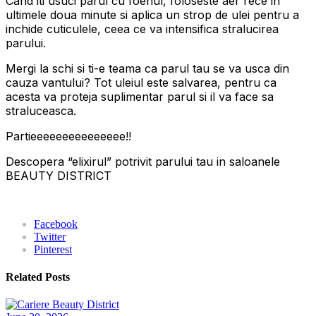
Cand iti usuci parul cu foenul, foloseste aer rece in
ultimele doua minute si aplica un strop de ulei pentru a
inchide cuticulele, ceea ce va intensifica stralucirea
parului.
Mergi la schi si ti-e teama ca parul tau se va usca din
cauza vantului? Tot uleiul este salvarea, pentru ca
acesta va proteja suplimentar parul si il va face sa
straluceasca.
Partieeeeeeeeeeeeeee!!
Descopera “elixirul” potrivit parului tau in saloanele
BEAUTY DISTRICT
Facebook
Twitter
Pinterest
Related Posts