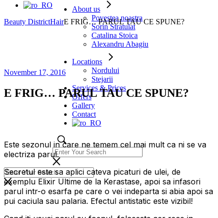
About us
Povestea noastra
Beauty District
Hair
E FRIG… PARUL TAU CE SPUNE?
Sorin Stratulat
Catalina Stoica
Alexandru Abagiu
Locations
Nordului
November 17, 2016
Stejarii
Services & Prices
E FRIG… PARUL TAU CE SPUNE?
Offers
Gallery
Contact
Este sezonul in care ne temem cel mai mult ca ni se va
electriza parul.
Secretul este sa aplici cateva picaturi de ulei, de
exemplu Elixir Ultime de la Kerastase, apoi sa infasori
parul intr-o esarfa pe care o vei indeparta si abia apoi sa
pui caciula sau palaria. Efectul antistatic este vizibil!