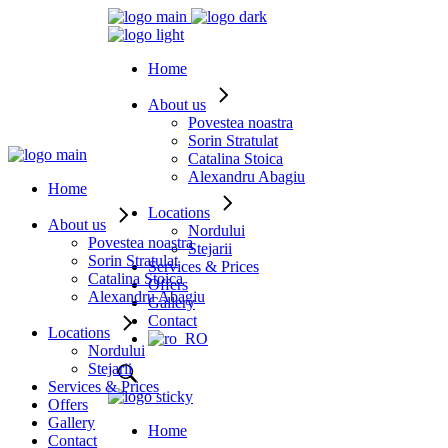
Home
About us
Povestea noastra
Sorin Stratulat
Catalina Stoica
Alexandru Abagiu
Home
Locations
About us
Nordului
Povestea noastra
Stejarii
Sorin Stratulat
Services & Prices
Catalina Stoica
Offers
Alexandru Abagiu
Gallery
Contact
Locations
Nordului
Stejarii
Services & Prices
Offers
Gallery
Home
Contact