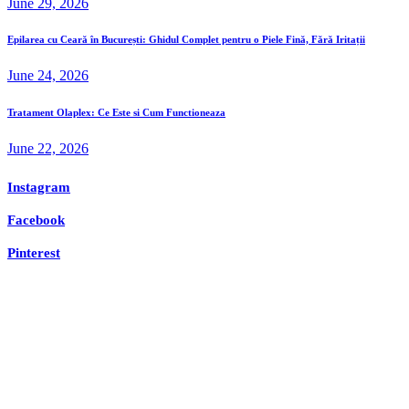
June 29, 2026
Epilarea cu Ceară în București: Ghidul Complet pentru o Piele Fină, Fără Iritații
June 24, 2026
Tratament Olaplex: Ce Este si Cum Functioneaza
June 22, 2026
Instagram
Facebook
Pinterest