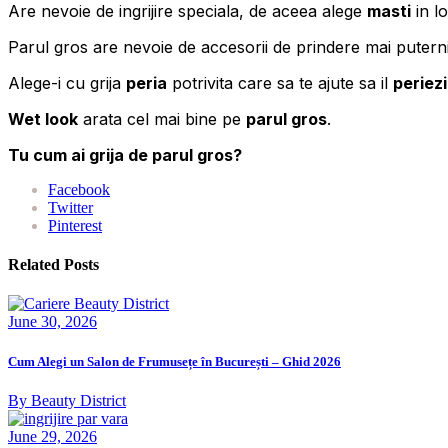
Are nevoie de ingrijire speciala, de aceea alege
masti
in l
Parul gros are nevoie de accesorii de prindere mai puterni
Alege-i cu grija
peria
potrivita care sa te ajute sa il
periezi
Wet look
arata cel mai bine pe
parul gros
.
Tu cum ai grija de parul gros?
Facebook
Twitter
Pinterest
Related Posts
June 30, 2026
Cum Alegi un Salon de Frumusețe în București – Ghid 2026
By Beauty District
June 29, 2026