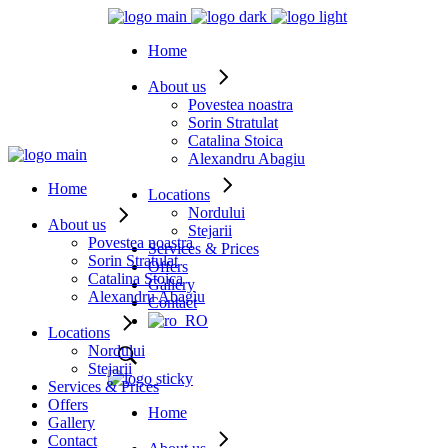
Home
About us
Povestea noastra
Sorin Stratulat
Catalina Stoica
Alexandru Abagiu
Home
Locations
Nordului
About us
Stejarii
Povestea noastra
Services & Prices
Sorin Stratulat
Offers
Catalina Stoica
Gallery
Alexandru Abagiu
Contact
Locations
Nordului
Stejarii
Services & Prices
Offers
Home
Gallery
Contact