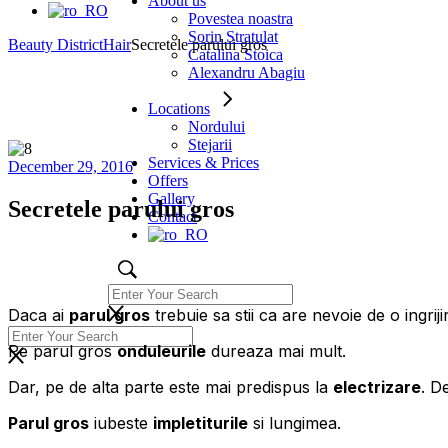
About us
Povestea noastra
Sorin Stratulat
Beauty District
Hair
Secretele parului gros
Catalina Stoica
Alexandru Abagiu
Locations
Nordului
Stejarii
Services & Prices
December 29, 2016
Offers
Gallery
Secretele parului gros
Contact
Daca ai
parul gros
trebuie sa stii ca are nevoie de o ingriji
Pe parul gros
onduleurile
dureaza mai mult.
Dar, pe de alta parte este mai predispus la
electrizare
. D
Parul gros
iubeste
impletiturile
si lungimea.