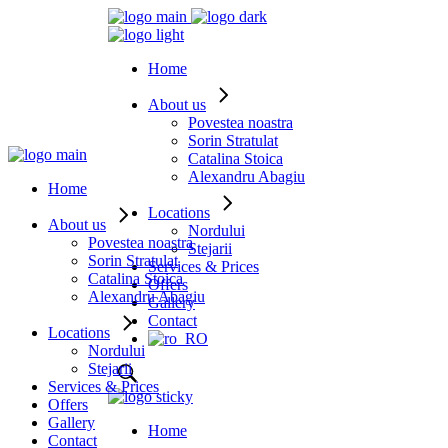
Home
About us
Povestea noastra
Sorin Stratulat
Catalina Stoica
Alexandru Abagiu
Home
Locations
About us
Nordului
Povestea noastra
Stejarii
Sorin Stratulat
Services & Prices
Catalina Stoica
Offers
Alexandru Abagiu
Gallery
Contact
Locations
Nordului
Stejarii
Services & Prices
Offers
Gallery
Home
Contact