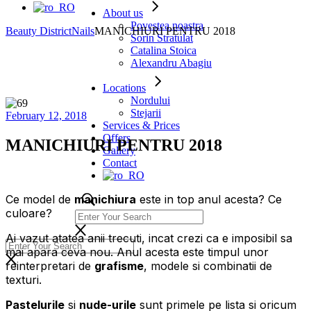
About us
Povestea noastra
Beauty District
Nails
MANICHIURI PENTRU 2018
Sorin Stratulat
Catalina Stoica
Alexandru Abagiu
Locations
Nordului
Stejarii
February 12, 2018
Services & Prices
Offers
MANICHIURI PENTRU 2018
Gallery
Contact
Ce model de
manichiura
este in top anul acesta? Ce
culoare?
Ai vazut atatea anii trecuti, incat crezi ca e imposibil sa
mai apara ceva nou. Anul acesta este timpul unor
reinterpretari de
grafisme
, modele si combinatii de
texturi.
Pastelurile
si
nude-urile
sunt primele pe lista si oricum