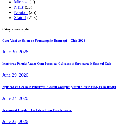
Mireasa
(1)
Nails
(53)
Noutati
(25)
Sfaturi
(213)
Citește noutățile
Cum Alegi un Salon de Frumusețe în București – Ghid 2026
June 30, 2026
Îngrijirea Părului Vara: Cum Protejezi Culoarea și Structura în Sezonul Cald
June 29, 2026
Epilarea cu Ceară în București: Ghidul Complet pentru o Piele Fină, Fără Iritații
June 24, 2026
Tratament Olaplex: Ce Este si Cum Functioneaza
June 22, 2026