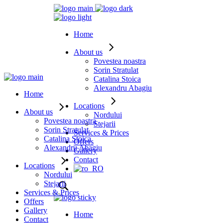
Home
About us
Povestea noastra
Sorin Stratulat
Catalina Stoica
Alexandru Abagiu
Home
Locations
About us
Nordului
Povestea noastra
Stejarii
Sorin Stratulat
Services & Prices
Catalina Stoica
Offers
Alexandru Abagiu
Gallery
Contact
Locations
Nordului
Stejarii
Services & Prices
Offers
Gallery
Home
Contact