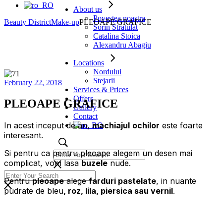
About us
Povestea noastra
Beauty District
Make-up
PLEOAPE GRAFICE
Sorin Stratulat
Catalina Stoica
Alexandru Abagiu
Locations
Nordului
Stejarii
February 22, 2018
Services & Prices
Offers
PLEOAPE GRAFICE
Gallery
Contact
In acest inceput de an,
machiajul
ochilor
este foarte
interesant.
Si pentru ca pentru pleoape alegem un desen mai
complicat, vom lasa
buzele
nude.
Pentru
pleoape
alege
farduri pastelate
, in nuante
pudrate de bleu
, roz, lila, piersica sau vernil
.