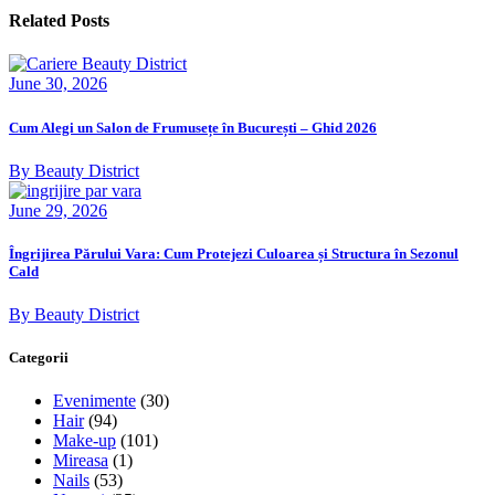
Related Posts
June 30, 2026
Cum Alegi un Salon de Frumusețe în București – Ghid 2026
By Beauty District
June 29, 2026
Îngrijirea Părului Vara: Cum Protejezi Culoarea și Structura în Sezonul
Cald
By Beauty District
Categorii
Evenimente
(30)
Hair
(94)
Make-up
(101)
Mireasa
(1)
Nails
(53)