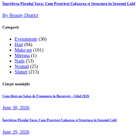
Îngrijirea Părului Vara: Cum Protejezi Culoarea și Structura în Sezonul Cald
By Beauty District
Categorii
Evenimente
(30)
Hair
(94)
Make-up
(101)
Mireasa
(1)
Nails
(53)
Noutati
(25)
Sfaturi
(213)
Citește noutățile
Cum Alegi un Salon de Frumusețe în București – Ghid 2026
June 30, 2026
Îngrijirea Părului Vara: Cum Protejezi Culoarea și Structura în Sezonul Cald
June 29, 2026