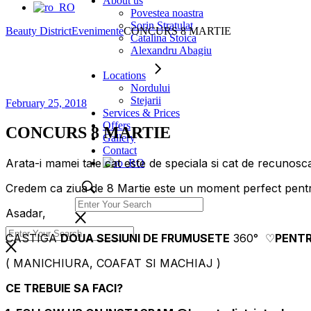
About us
Povestea noastra
Sorin Stratulat
Beauty District
Evenimente
CONCURS 8 MARTIE
Catalina Stoica
Alexandru Abagiu
Locations
Nordului
Stejarii
February 25, 2018
Services & Prices
Offers
CONCURS 8 MARTIE
Gallery
Contact
Arata-i mamei tale cat este de speciala si cat de recunosca
Credem ca ziua de 8 Martie este un moment perfect pentru 
Asadar,
CASTIGA
DOUA SESIUNI DE FRUMUSETE
360° ♡
PENTR
( MANICHIURA, COAFAT SI MACHIAJ )
CE TREBUIE SA FACI?