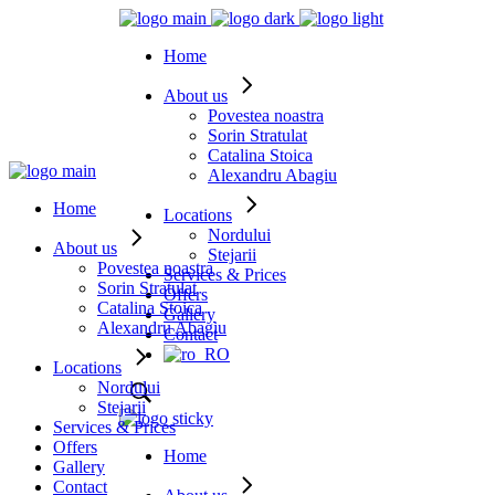
Home
About us
Povestea noastra
Sorin Stratulat
Catalina Stoica
Alexandru Abagiu
Home
Locations
Nordului
About us
Stejarii
Povestea noastra
Services & Prices
Sorin Stratulat
Offers
Catalina Stoica
Gallery
Alexandru Abagiu
Contact
Locations
Nordului
Stejarii
Services & Prices
Offers
Home
Gallery
Contact