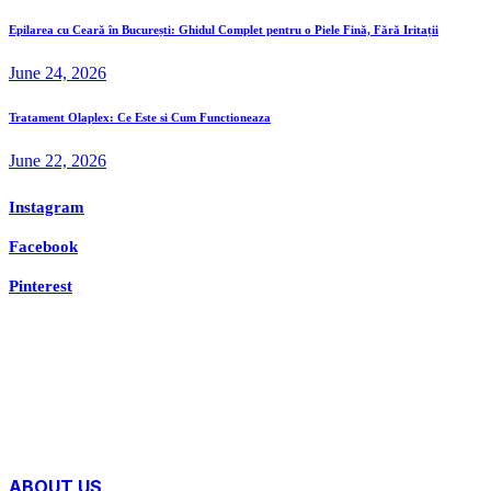
Epilarea cu Ceară în București: Ghidul Complet pentru o Piele Fină, Fără Iritații
June 24, 2026
Tratament Olaplex: Ce Este si Cum Functioneaza
June 22, 2026
Instagram
Facebook
Pinterest
ABOUT US