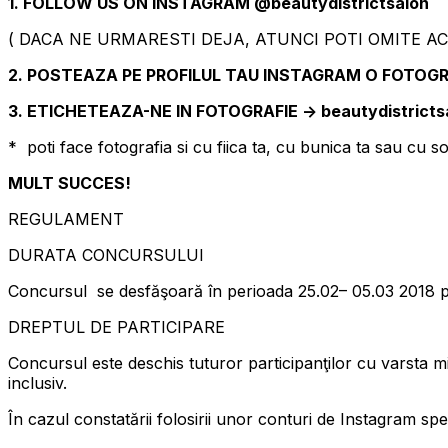
1. FOLLOW US ON INSTAGRAM @beautydistrictsalon
( DACA NE URMARESTI DEJA, ATUNCI POTI OMITE AC
2. POSTEAZA PE PROFILUL TAU INSTAGRAM O FOTOGRA
3. ETICHETEAZA-NE IN FOTOGRAFIE -> beautydistricts
* poti face fotografia si cu fiica ta, cu bunica ta sau cu
MULT SUCCES!
REGULAMENT
DURATA CONCURSULUI
Concursul se desfăşoară în perioada 25.02– 05.03 2018 
DREPTUL DE PARTICIPARE
Concursul este deschis tuturor participanţilor cu varsta mi
inclusiv.
În cazul constatării folosirii unor conturi de Instagram spec